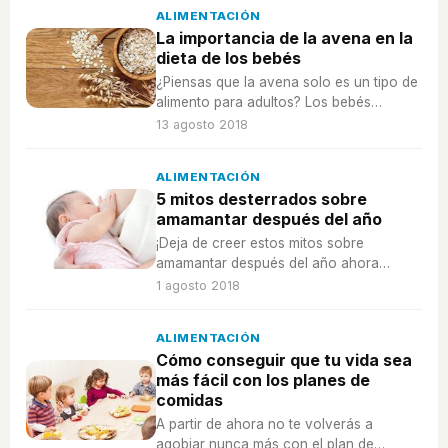
ALIMENTACIÓN
La importancia de la avena en la
dieta de los bebés
¿Piensas que la avena solo es un tipo de
alimento para adultos? Los bebés
también pueden beneficiarse de ella.
13 agosto 2018
ALIMENTACIÓN
5 mitos desterrados sobre
amamantar después del año
¡Deja de creer estos mitos sobre
amamantar después del año ahora
mismo! La lactancia materna es
1 agosto 2018
maravillosa para madres e hijos.
ALIMENTACIÓN
Cómo conseguir que tu vida sea
más fácil con los planes de
comidas
A partir de ahora no te volverás a
agobiar nunca más con el plan de