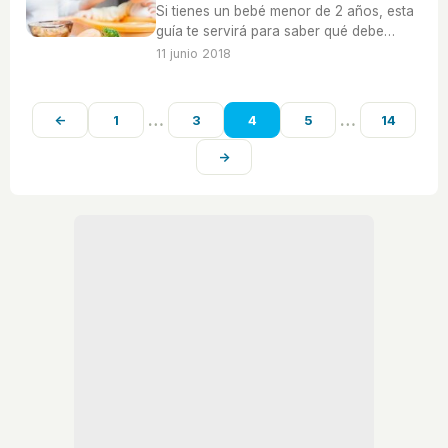
Si tienes un bebé menor de 2 años, esta
guía te servirá para saber qué debe
comer según el tiempo que tiene.
11 junio 2018
…
…
←
1
3
4
5
14
→