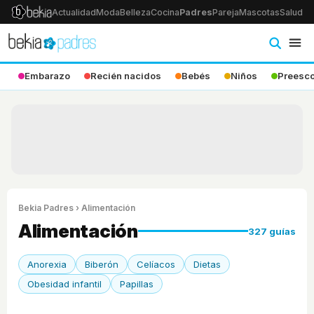
Actualidad
Moda
Belleza
Cocina
Padres
Pareja
Mascotas
Salud
Ps
Embarazo
Recién nacidos
Bebés
Niños
Preesco
Bekia Padres
› Alimentación
Alimentación
327 guías
Anorexia
Biberón
Celíacos
Dietas
Obesidad infantil
Papillas