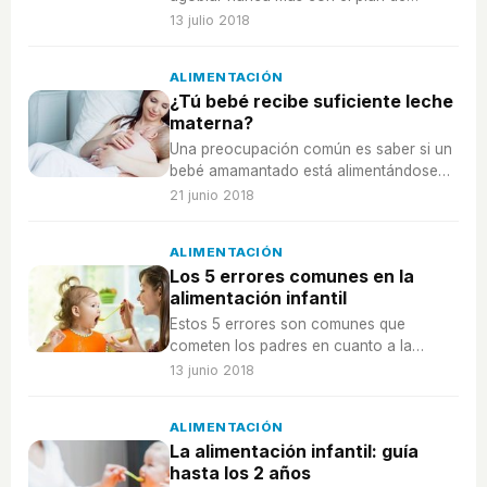
comidas de tu familia, ¡así es cómo!
13 julio 2018
ALIMENTACIÓN
¿Tú bebé recibe suficiente leche
materna?
Una preocupación común es saber si un
bebé amamantado está alimentándose
correctamente, ¿cómo saberlo?
21 junio 2018
ALIMENTACIÓN
Los 5 errores comunes en la
alimentación infantil
Estos 5 errores son comunes que
cometen los padres en cuanto a la
alimentación infantil, ¿tú también los
13 junio 2018
cometes?
ALIMENTACIÓN
La alimentación infantil: guía
hasta los 2 años