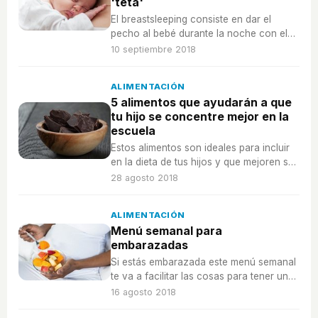
'teta'
El breastsleeping consiste en dar el
pecho al bebé durante la noche con el
fin de que concilie el sueño, ¿es buena
10 septiembre 2018
idea?
ALIMENTACIÓN
5 alimentos que ayudarán a que
tu hijo se concentre mejor en la
escuela
Estos alimentos son ideales para incluir
en la dieta de tus hijos y que mejoren su
concentración y atención al máximo.
28 agosto 2018
ALIMENTACIÓN
Menú semanal para
embarazadas
Si estás embarazada este menú semanal
te va a facilitar las cosas para tener una
alimentación saludable, ¡sin pensar
16 agosto 2018
demasiado!