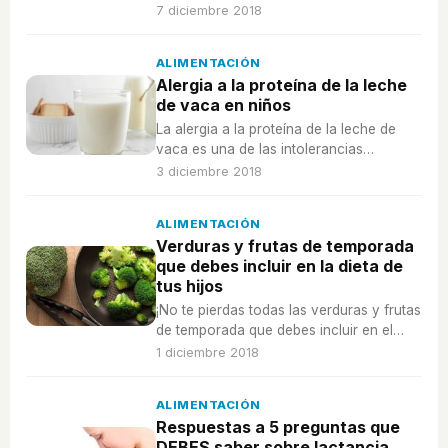
platos que puedes añadir en tu menú de
7 diciembre 2018
Navidad. Perfectos para niños celíacos
pero también para quienes no lo son.
ALIMENTACIÓN
Alergia a la proteína de la leche
de vaca en niños
La alergia a la proteína de la leche de
vaca es una de las intolerancias
alimentarias más comunes en niños
3 diciembre 2018
pequeños, por lo que hay que estar muy
atentos a posibles reacciones que así lo
ALIMENTACIÓN
evidencien.
Verduras y frutas de temporada
que debes incluir en la dieta de
tus hijos
¡No te pierdas todas las verduras y frutas
de temporada que debes incluir en el
menú familiar y en la dieta de tus hijos!
1 diciembre 2018
ALIMENTACIÓN
Respuestas a 5 preguntas que
DEBES saber sobre lactancia