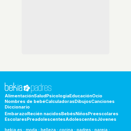
Alimentación
Salud
Psicologia
Educación
Ocio
Nombres de bebé
Calculadoras
Dibujos
Canciones
Diccionario
Embarazo
Recién nacidos
Bebés
Niños
Preescolares
Escolares
Preadolescentes
Adolescentes
Jóvenes
bekia.es
·
moda
·
belleza
·
cocina
·
padres
·
pareja
·