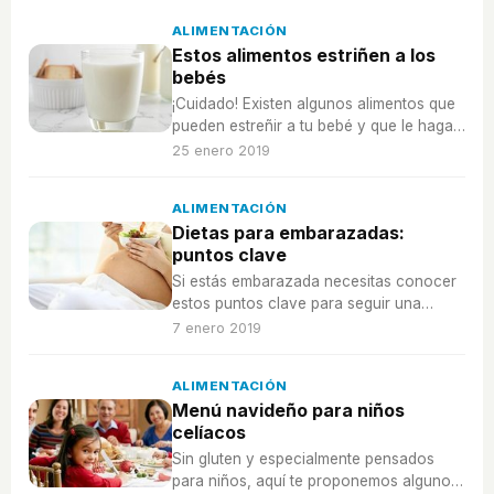
ALIMENTACIÓN
Estos alimentos estriñen a los
bebés
¡Cuidado! Existen algunos alimentos que
pueden estreñir a tu bebé y que le haga
sentir dolor abdominal.
25 enero 2019
ALIMENTACIÓN
Dietas para embarazadas:
puntos clave
Si estás embarazada necesitas conocer
estos puntos clave para seguir una
buena dieta y estar saludable.
7 enero 2019
ALIMENTACIÓN
Menú navideño para niños
celíacos
Sin gluten y especialmente pensados
para niños, aquí te proponemos algunos