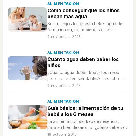
ALIMENTACIÓN
Cómo conseguir que los niños
beban más agua
Si a tus hijos les cuesta beber agua de
forma innata, no te pierdas estas
estrategias para que estén bien
6 noviembre 2018
hidratados.
ALIMENTACIÓN
Cuánta agua deben beber los
niños
¿Cuánta agua deben beber los niños
para que estén saludables? Descubre la
cantidad de agua que deben beber tus
6 noviembre 2018
hijos para que tengan una buena
hidratación.
ALIMENTACIÓN
Guía básica: alimentación de tu
bebé a los 6 meses
La alimentación del bebé es esencial
para su bien desarrollo, ¿cómo debe ser
la alimentación de tu bebé con 6 meses?
18 octubre 2018