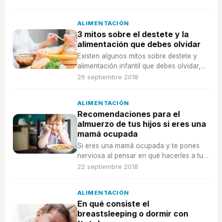
ALIMENTACIÓN
3 mitos sobre el destete y la
alimentación que debes olvidar
Existen algunos mitos sobre destete y
alimentación infantil que debes olvidar,
estos son 3 de ellos.
26 septiembre 2018
ALIMENTACIÓN
Recomendaciones para el
almuerzo de tus hijos si eres una
mamá ocupada
Si eres una mamá ocupada y te pones
nerviosa al pensar en qué hacerles a tus
hijos de almuerzo escolar...¡sigue
22 septiembre 2018
leyendo!
ALIMENTACIÓN
En qué consiste el
breastsleeping o dormir con