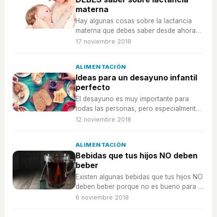
materna
Hay algunas cosas sobre la lactancia
materna que debes saber desde ahora
mismo, ¡y no dudar nunca más!
17 noviembre 2018
ALIMENTACIÓN
Ideas para un desayuno infantil
perfecto
El desayuno es muy importante para
todas las personas, pero especialmente
para los niños, ¿cómo puede ser el ideal
12 noviembre 2018
para ellos?
ALIMENTACIÓN
Bebidas que tus hijos NO deben
beber
Existen algunas bebidas que tus hijos NO
deben beber porque no es bueno para la
salud. ¡No pierdas detalle!
6 noviembre 2018