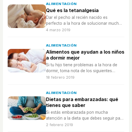
ALIMENTACIÓN
Qué es la tetanalgesia
Dar el pecho al recién nacido es
perfecto a la hora de solucionar muchos
de los males del bebé: es la tetanalgesia.
4 marzo 2019
ALIMENTACIÓN
Alimentos que ayudan a los niños
a dormir mejor
Si tu hijo tiene problemas a la hora de
dormir, toma nota de los siguientes
alimentos que le ayudarán a descansar.
18 febrero 2019
ALIMENTACIÓN
Dietas para embarazadas: qué
tienes que saber
Si estás embarazada pon mucha
atención a la dieta que debes seguir para
evitar problemas de salud.
2 febrero 2019