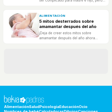
ser complicado para madre e hijo, pero
así será más sencillo.
ALIMENTACIÓN
5 mitos desterrados sobre
amamantar después del año
¡Deja de creer estos mitos sobre
amamantar después del año ahora
mismo! La lactancia materna es
maravillosa para madres e hijos.
Alimentación
Salud
Psicologia
Educación
Ocio
Nombres de bebé
Calculadoras
Dibujos
Canciones