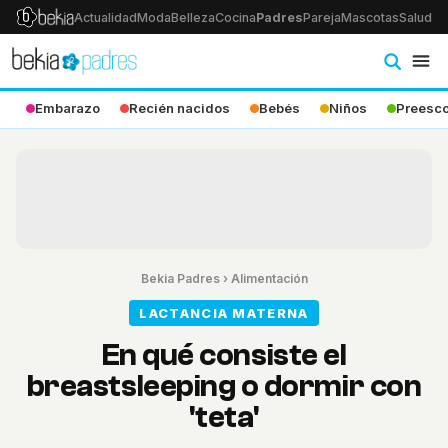
Actualidad
Moda
Belleza
Cocina
Padres
Pareja
Mascotas
Salud
Ps
Embarazo
Recién nacidos
Bebés
Niños
Preesco
Bekia Padres
›
Alimentación
LACTANCIA MATERNA
En qué consiste el
breastsleeping o dormir con
'teta'