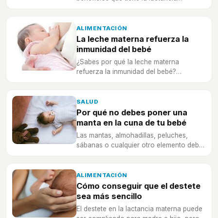
exclusiva para tu bebé y para ti.
ALIMENTACIÓN
La leche materna refuerza la
inmunidad del bebé
¿Sabes por qué la leche materna
refuerza la inmunidad del bebé?
Descúbrelo a continuación.
SALUD
Por qué no debes poner una
manta en la cuna de tu bebé
Las mantas, almohadillas, peluches,
sábanas o cualquier otro elemento debe
ser evitado en la cuna del bebé, ¡es
peligroso y pueden morir!
ALIMENTACIÓN
Cómo conseguir que el destete
sea más sencillo
El destete en la lactancia materna puede