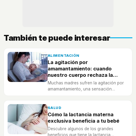
También te puede interesar
ALIMENTACIÓN
La agitación por
amamantamiento: cuando
nuestro cuerpo rechaza la
lactancia
Muchas madres sufren la agitación por
amamantamiento, una sensación
agradable durante algunas tomas del
pecho cuando el bebé ya tiene más de 1
ó 2 años.
SALUD
Cómo la lactancia materna
exclusiva beneficia a tu bebé
Descubre algunos de los grandes
beneficios que tiene la lactancia