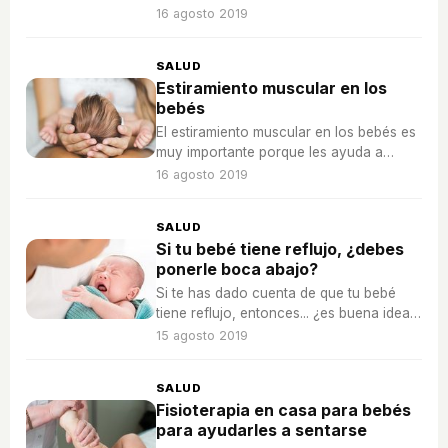
brazos, ¡podrá moverse con más
16 agosto 2019
facilidad!
SALUD
Estiramiento muscular en los
bebés
El estiramiento muscular en los bebés es
muy importante porque les ayuda a
desarrollarse a nivel motriz mejor.
16 agosto 2019
SALUD
Si tu bebé tiene reflujo, ¿debes
ponerle boca abajo?
Si te has dado cuenta de que tu bebé
tiene reflujo, entonces... ¿es buena idea
ponerle boca abajo? ¡Te lo contamos a
15 agosto 2019
continuación!
SALUD
Fisioterapia en casa para bebés
para ayudarles a sentarse