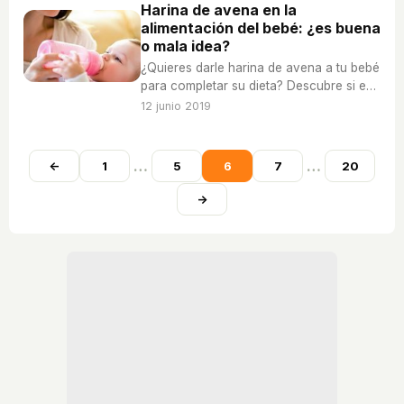
Harina de avena en la
alimentación del bebé: ¿es buena
o mala idea?
¿Quieres darle harina de avena a tu bebé
para completar su dieta? Descubre si es
buena idea o si es mejor probar otras
12 junio 2019
opciones.
…
…
←
1
5
6
7
20
→