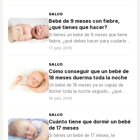
continuación.
SALUD
Bebé de 9 meses con fiebre,
¿qué tienes que hacer?
Si tienes un bebé de 9 meses que tiene
fiebre, ¿qué debes hacer para cuidarle y
protegerle de ese estado febril?
17 julio 2019
SALUD
Cómo conseguir que un bebé de
18 meses duerma toda la noche
Un bebé de 18 meses ya es capaz de
dormir toda la noche seguido... ¿qué
tienes que saber para conseguirlo? ¡Es
16 julio 2019
necesario para el descanso de todos!
SALUD
Cuánto tiene que dormir un bebé
de 17 meses
Si tienes un bebé de 17 meses, te