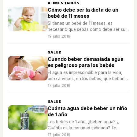
ALIMENTACIÓN
Cómo debe ser la dieta de un
bebé de 11 meses
Si tienes un bebé de 11 meses, es
necesario que sepas cómo debe ser su
dieta diaria para que crezca sano y
19 julio 2019
fuerte.
SALUD
Cuando beber demasiada agua
es peligroso para los bebés
El agua es imprescindible para la vida,
pero a veces, en los bebés, que beban
agua puede ser peligroso. Descubre por
17 julio 2019
qué...
SALUD
Cuánta agua debe beber un niño
de 1 año
Los bebés de 1 año, ¿beben agua? ¿
Cuánta es la cantidad indicada? Te
resolvemos estas dudas y más a
17 julio 2019