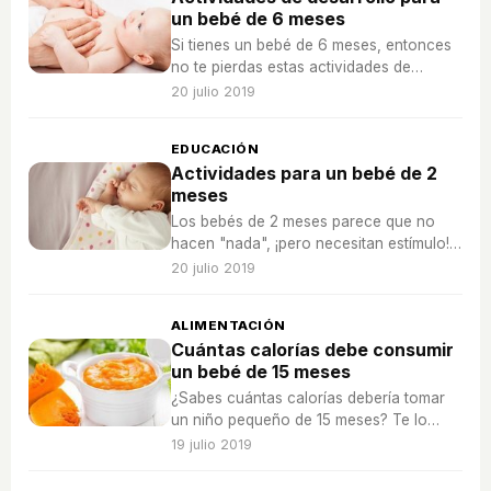
un bebé de 6 meses
Si tienes un bebé de 6 meses, entonces
no te pierdas estas actividades de
desarrollo para estimularle y que al
20 julio 2019
mismo tiempo, ¡se divierta!
EDUCACIÓN
Actividades para un bebé de 2
meses
Los bebés de 2 meses parece que no
hacen "nada", ¡pero necesitan estímulo!
Aprenden más rápido de lo que
20 julio 2019
imaginas...
ALIMENTACIÓN
Cuántas calorías debe consumir
un bebé de 15 meses
¿Sabes cuántas calorías debería tomar
un niño pequeño de 15 meses? Te lo
contamos a continuación.
19 julio 2019