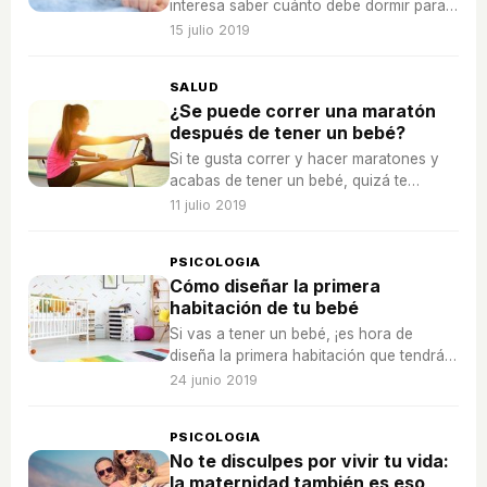
interesa saber cuánto debe dormir para
tener buena salud.
15 julio 2019
SALUD
¿Se puede correr una maratón
después de tener un bebé?
Si te gusta correr y hacer maratones y
acabas de tener un bebé, quizá te
preguntes cuándo puedes estar lista para
11 julio 2019
hacerlas de nuevo.
PSICOLOGIA
Cómo diseñar la primera
habitación de tu bebé
Si vas a tener un bebé, ¡es hora de
diseña la primera habitación que tendrá
tu pequeño paquete de alegría!
24 junio 2019
PSICOLOGIA
No te disculpes por vivir tu vida:
la maternidad también es eso