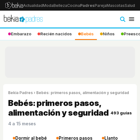
Actualidad
Moda
Belleza
Cocina
Padres
Pareja
Mascotas
Salud
Ps
Embarazo
Recién nacidos
Bebés
Niños
Preesco
Bekia Padres
› Bebés: primeros pasos, alimentación y seguridad
Bebés: primeros pasos,
alimentación y seguridad
493 guías
4 a 15 meses
Dormir al bebé
Primeros pasos
Llanto