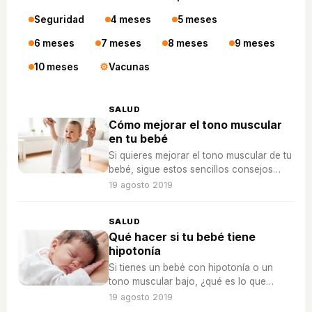
Seguridad
4 meses
5 meses
6 meses
7 meses
8 meses
9 meses
10 meses
Vacunas
SALUD
Cómo mejorar el tono muscular
en tu bebé
Si quieres mejorar el tono muscular de tu
bebé, sigue estos sencillos consejos
para conseguirlo, ¡tendrá grandes
19 agosto 2019
avances!
SALUD
Qué hacer si tu bebé tiene
hipotonía
Si tienes un bebé con hipotonía o un
tono muscular bajo, ¿qué es lo que
puedes hacer para ayudarle?
19 agosto 2019