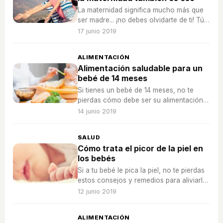
La maternidad significa mucho más que
ser madre... ¡no debes olvidarte de ti! Tú
también debes estar bien por ti y por tu
17 junio 2019
familia.
ALIMENTACIÓN
Alimentación saludable para un
bebé de 14 meses
Si tienes un bebé de 14 meses, no te
pierdas cómo debe ser su alimentación
para que sea saludable
14 junio 2019
SALUD
Cómo trata el picor de la piel en
los bebés
Si a tu bebé le pica la piel, no te pierdas
estos consejos y remedios para aliviarle
el malestar.
12 junio 2019
ALIMENTACIÓN