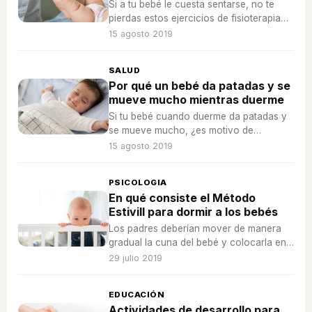
Si a tu bebé le cuesta sentarse, no te
pierdas estos ejercicios de fisioterapia
en casa para ponérselo más fácil.
15 agosto 2019
SALUD
Por qué un bebé da patadas y se
mueve mucho mientras duerme
Si tu bebé cuando duerme da patadas y
se mueve mucho, ¿es motivo de
preocupación o es totalmente normal?
15 agosto 2019
¡Te lo contamos a continuación!
PSICOLOGIA
En qué consiste el Método
Estivill para dormir a los bebés
Los padres deberían mover de manera
gradual la cuna del bebé y colocarla en
su habitación para que pueda dormir
29 julio 2019
solo.
EDUCACIÓN
Actividades de desarrollo para