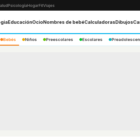
alud
Psicología
Hogar
Fit
Viajes
ogia
Educación
Ocio
Nombres de bebé
Calculadoras
Dibujos
Ca
Bebés
Niños
Preescolares
Escolares
Preadolescen