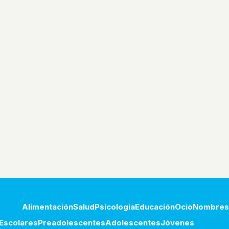
Alimentación
Salud
Psicologia
Educación
Ocio
Nombres
Escolares
Preadolescentes
Adolescentes
Jóvenes