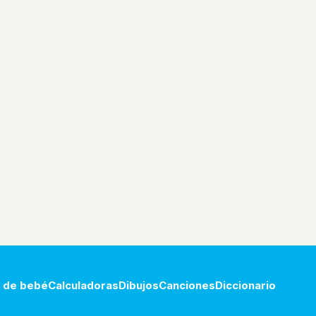
 de bebé
Calculadoras
Dibujos
Canciones
Diccionario