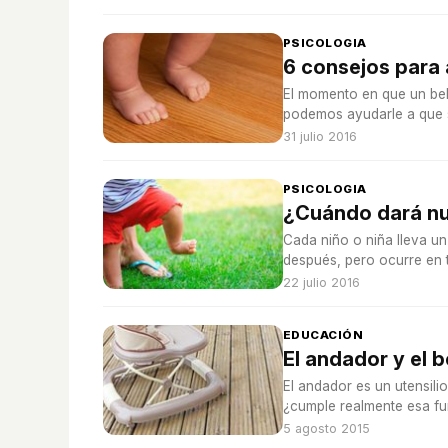
PSICOLOGIA
6 consejos para 
El momento en que un be
podemos ayudarle a que 
31 julio 2016
PSICOLOGIA
¿Cuándo dará nu
Cada niño o niña lleva un
después, pero ocurre en 
22 julio 2016
EDUCACIÓN
El andador y el 
El andador es un utensil
¿cumple realmente esa f
5 agosto 2015