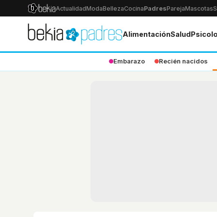
Actualidad
Moda
Belleza
Cocina
Padres
Pareja
Mascotas
S
Alimentación
Salud
Psicol
Embarazo
Recién nacidos