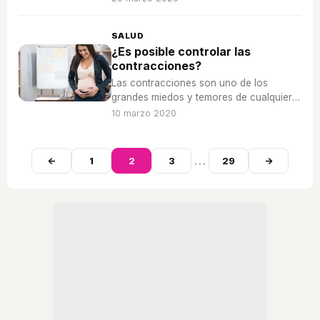
hacer?
SALUD
¿Es posible controlar las
contracciones?
Las contracciones son uno de los
grandes miedos y temores de cualquier
mujer durante los meses del embarazo.
10 marzo 2020
…
←
1
2
3
29
→