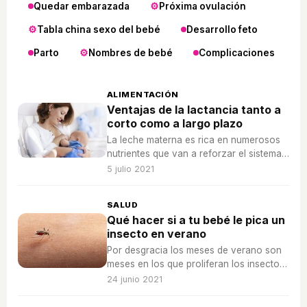
Quedar embarazada
Próxima ovulación
Tabla china sexo del bebé
Desarrollo feto
Parto
Nombres de bebé
Complicaciones
ALIMENTACIÓN
Ventajas de la lactancia tanto a
corto como a largo plazo
La leche materna es rica en numerosos
nutrientes que van a reforzar el sistema
inmunitario tanto del bebé como del niño
5 julio 2021
SALUD
Qué hacer si a tu bebé le pica un
insecto en verano
Por desgracia los meses de verano son
meses en los que proliferan los insectos
y es normal que los pequeños sufran
24 junio 2021
picaduras