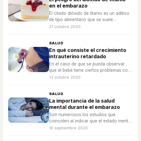
en el embarazo
El citado dióxido de titanio es un aditivo
de tipo alimentario que se suele
encontrar productos como son las
21 octubre 2020
golosinas, dulces elaborados con
chocolate y en diferentes tipos de
SALUD
salsas.
En qué consiste el crecimiento
intrauterino retardado
En el caso de que se pueda observar
que el bebé tiene ciertos problemas con
el crecimiento, hay que hacerle un
13 octubre 2020
seguimiento en todo momento.
SALUD
La importancia de la salud
mental durante el embarazo
Son numerosos los estudios que
coinciden al indicar que el estado mental
y emocional de una madre es más
16 septiembre 2020
importante que su estado físico.