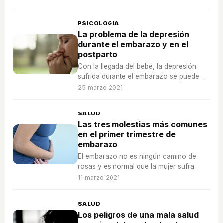
pensar mucha gente
PSICOLOGIA
La problema de la depresión
durante el embarazo y en el
postparto
Con la llegada del bebé, la depresión
sufrida durante el embarazo se puede
llegar a acentuar mucho más y hacerse
25 marzo 2021
más evidente
SALUD
Las tres molestias más comunes
en el primer trimestre de
embarazo
El embarazo no es ningún camino de
rosas y es normal que la mujer sufra
numerosas molestias durante el largo
11 marzo 2021
proceso de gestación
SALUD
Los peligros de una mala salud