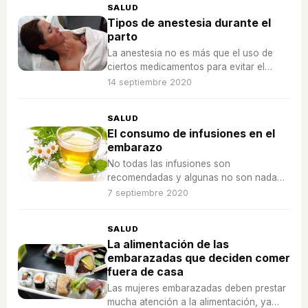
SALUD
Tipos de anestesia durante el
parto
La anestesia no es más que el uso de
ciertos medicamentos para evitar el
dolor durante una intervención
14 septiembre 2020
quirúrgica o de cirugía.
SALUD
El consumo de infusiones en el
embarazo
No todas las infusiones son
recomendadas y algunas no son nada
aconsejables, cuando la mujer se
7 septiembre 2020
encuentra embarazada.
SALUD
La alimentación de las
embarazadas que deciden comer
fuera de casa
Las mujeres embarazadas deben prestar
mucha atención a la alimentación, ya