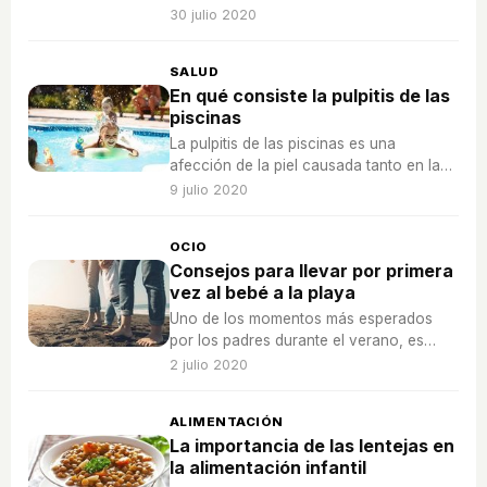
que de la misma depende tanto su propia
30 julio 2020
salud como la del propio bebé
SALUD
En qué consiste la pulpitis de las
piscinas
La pulpitis de las piscinas es una
afección de la piel causada tanto en las
manos como en los pies a causa del
9 julio 2020
tiempo pasado en el agua de las
piscinas.
OCIO
Consejos para llevar por primera
vez al bebé a la playa
Uno de los momentos más esperados
por los padres durante el verano, es
cuando su bebé se mete por primera vez
2 julio 2020
en la piscina o la playa.
ALIMENTACIÓN
La importancia de las lentejas en
la alimentación infantil