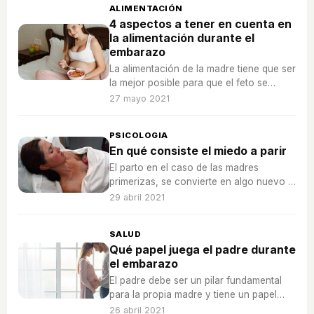
ALIMENTACIÓN
4 aspectos a tener en cuenta en
la alimentación durante el
embarazo
La alimentación de la madre tiene que ser
la mejor posible para que el feto se
pueda desarrollar sin problema alguno.
27 mayo 2021
PSICOLOGIA
En qué consiste el miedo a parir
El parto en el caso de las madres
primerizas, se convierte en algo nuevo y
desconocido que puede provocar
29 abril 2021
emoción y miedo a partes iguales
SALUD
Qué papel juega el padre durante
el embarazo
El padre debe ser un pilar fundamental
para la propia madre y tiene un papel
mucho más importante de lo que pueda
26 abril 2021