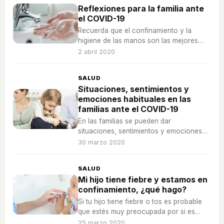
Reflexiones para la familia ante
el COVID-19
Recuerda que el confinamiento y la
higiene de las manos son las mejores
formas de evitar que tanto tú como tu
2 abril 2020
propia familia el famoso coronavirus.
SALUD
Situaciones, sentimientos y
emociones habituales en las
familias ante el COVID-19
En las familias se pueden dar
situaciones, sentimientos y emociones
ante la realidad provocada por el
30 marzo 2020
Coronavirus COVID-19.
SALUD
Mi hijo tiene fiebre y estamos en
confinamiento, ¿qué hago?
Si tu hijo tiene fiebre o tos es probable
que estés muy preocupada por si es
Coronavirus (COVID-19)... ¿qué debes
25 marzo 2020