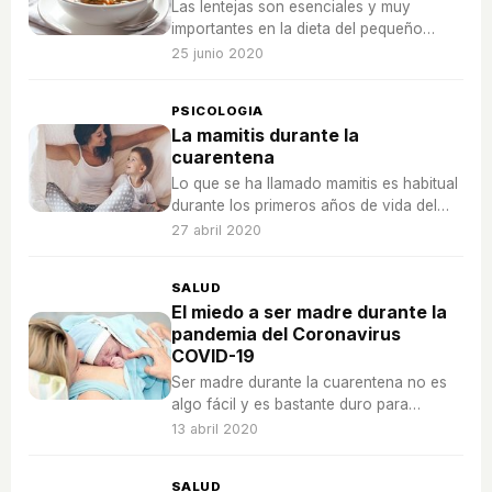
Las lentejas son esenciales y muy
importantes en la dieta del pequeño
debido a la gran cantidad de
25 junio 2020
propiedades que tienen y que son
perfectas para la salud.
PSICOLOGIA
La mamitis durante la
cuarentena
Lo que se ha llamado mamitis es habitual
durante los primeros años de vida del
niño... Pero durante el confinamiento por
27 abril 2020
el Coronavirus COVID-19, también puede
ocurrir.
SALUD
El miedo a ser madre durante la
pandemia del Coronavirus
COVID-19
Ser madre durante la cuarentena no es
algo fácil y es bastante duro para
cualquier mujer en este momento.
13 abril 2020
SALUD