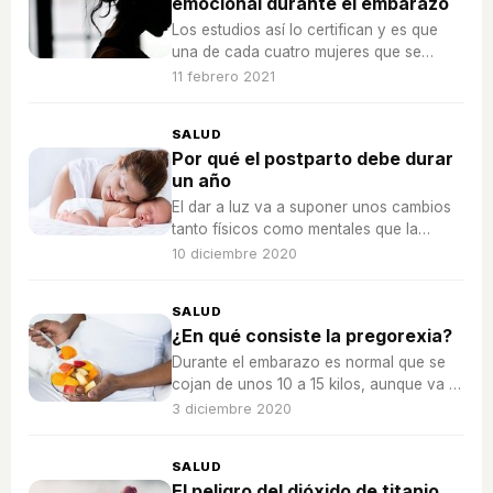
emocional durante el embarazo
Los estudios así lo certifican y es que
una de cada cuatro mujeres que se
encuentran embarazadas sufre
11 febrero 2021
problemas mentales como la ansiedad o
la depresión.
SALUD
Por qué el postparto debe durar
un año
El dar a luz va a suponer unos cambios
tanto físicos como mentales que la
madre asimilar en un tiempo aproximado
10 diciembre 2020
de un año.
SALUD
¿En qué consiste la pregorexia?
Durante el embarazo es normal que se
cojan de unos 10 a 15 kilos, aunque va a
depender mucho de cada mujer
3 diciembre 2020
SALUD
El peligro del dióxido de titanio