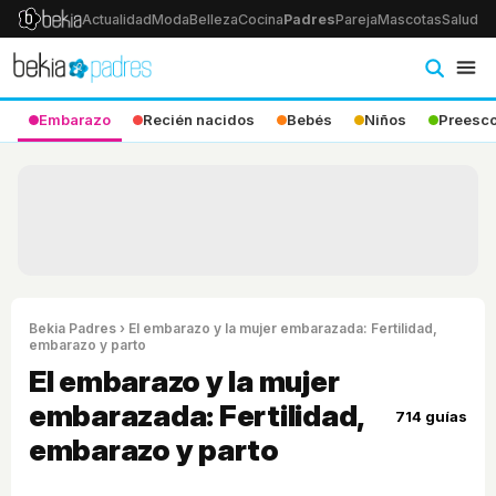
Actualidad
Moda
Belleza
Cocina
Padres
Pareja
Mascotas
Salud
Ps
Embarazo
Recién nacidos
Bebés
Niños
Preesco
Bekia Padres
› El embarazo y la mujer embarazada: Fertilidad,
embarazo y parto
El embarazo y la mujer
embarazada: Fertilidad,
714 guías
embarazo y parto