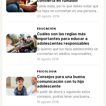
convierta en fumador
Fumar mata, por lo que debes evitar que
tus hijos se conviertan en una persona
fumadora. Sigue estos consejos
25 agosto 2018
EDUCACIÓN
Cuáles son las reglas más
importantes para educar a
adolescentes responsables
Si quieres que tus hijos adolescentes se
conviertan en adultos responsables,
entonces deberás educarles teniendo en
18 agosto 2018
cuenta estas normas.
PSICOLOGIA
Consejos para una buena
comunicación con tu hijo
adolescente
A partir de ahora y siguiendo estos
consejos, podrás tener una buena
comunicación con tu hijo adolescente.
18 agosto 2018