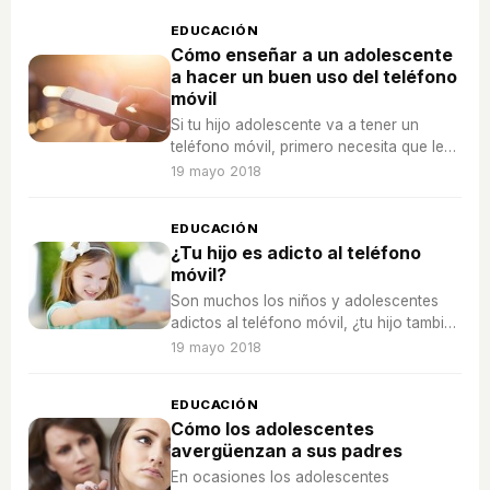
EDUCACIÓN
Cómo enseñar a un adolescente
a hacer un buen uso del teléfono
móvil
Si tu hijo adolescente va a tener un
teléfono móvil, primero necesita que le
enseñes cómo funciona, ¡tú eres su
19 mayo 2018
mejor guía!
EDUCACIÓN
¿Tu hijo es adicto al teléfono
móvil?
Son muchos los niños y adolescentes
adictos al teléfono móvil, ¿tu hijo también
es adicto? Descúbrelo a continuación.
19 mayo 2018
EDUCACIÓN
Cómo los adolescentes
avergüenzan a sus padres
En ocasiones los adolescentes