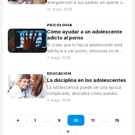
avergüenzan a sus padres sin querer o
queriendo... ¿Qué puedes hacer si te
12 mayo 2018
ocurre esto?
PSICOLOGIA
Cómo ayudar a un adolescente
adicto al porno
Si crees que tu hijo/a adolescente está
adicto/a a ver porno, entonces no te
pierdas cómo puedes ayudarle.
7 mayo 2018
EDUCACIÓN
La disciplina en los adolescentes
La adolescencia puede ser una época
complicada, descubre cómo puedes
imponer una buena disciplina a tus hijos
5 mayo 2018
adolescentes.
…
…
←
1
9
10
11
15
→