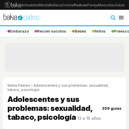
Actualidad
Moda
Belleza
Cocina
Padres
Pareja
Mascotas
Salud
Ps
Embarazo
Recién nacidos
Bebés
Niños
Preesco
Bekia Padres
› Adolescentes y sus problemas: sexualidad,
tabaco, psicología
Adolescentes y sus
problemas: sexualidad,
359 guías
tabaco, psicología
13 a 15 años