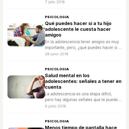
tiene depresión, ansiedad o estrés.
7 julio 2018
PSICOLOGIA
Qué puedes hacer si a tu hijo
adolescente le cuesta hacer
amigos
En la adolescencia tener amigos es muy
importante, pero, ¿qué puedes hacer si a
tu hijo le cuesta hacerlos?
28 junio 2018
PSICOLOGIA
Salud mental en los
adolescentes: señales a tener en
cuenta
La adolescencia es una etapa difícil,
pero hay algunas señales que te pueden
advertir de problemas de salud mental.
9 junio 2018
PSICOLOGIA
Menos tiempo de pantalla hace