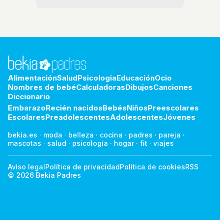
Alimentación
Salud
Psicologia
Educación
Ocio
Nombres de bebé
Calculadoras
Dibujos
Canciones
Diccionario
Embarazo
Recién nacidos
Bebés
Niños
Preescolares
Escolares
Preadolescentes
Adolescentes
Jóvenes
bekia.es
·
moda
·
belleza
·
cocina
·
padres
·
pareja
·
mascotas
·
salud
·
psicología
·
hogar
·
fit
·
viajes
Aviso legal
Política de privacidad
Política de cookies
RSS
© 2026 Bekia Padres