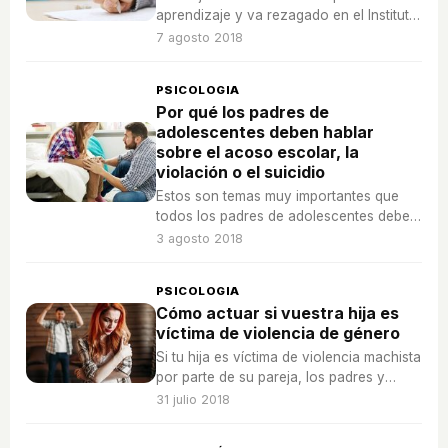
aprendizaje y va rezagado en el Instituto,
tendrás que ayudarle a mejorar esta
7 agosto 2018
situación.
PSICOLOGIA
Por qué los padres de
adolescentes deben hablar
sobre el acoso escolar, la
violación o el suicidio
Estos son temas muy importantes que
todos los padres de adolescentes deben
tratar. ¡Les puede salvar la vida!
3 agosto 2018
PSICOLOGIA
Cómo actuar si vuestra hija es
víctima de violencia de género
Si tu hija es víctima de violencia machista
por parte de su pareja, los padres y
madres somos una herramienta clave
31 julio 2018
para sacar al maltratador de su vida.