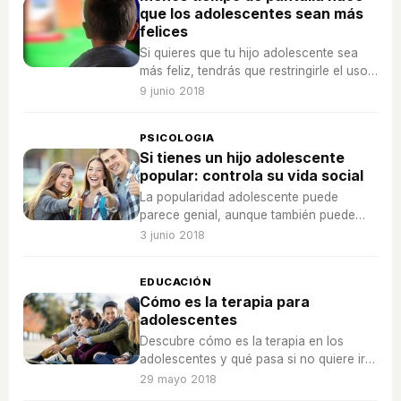
que los adolescentes sean más
felices
Si quieres que tu hijo adolescente sea
más feliz, tendrás que restringirle el uso
de pantallas y estar más en familia.
9 junio 2018
PSICOLOGIA
Si tienes un hijo adolescente
popular: controla su vida social
La popularidad adolescente puede
parece genial, aunque también puede
tener un lado oscuro... Tu hijo puede
3 junio 2018
sentir ansiedad y estrés.
EDUCACIÓN
Cómo es la terapia para
adolescentes
Descubre cómo es la terapia en los
adolescentes y qué pasa si no quiere ir a
terapia cuando lo necesita.
29 mayo 2018