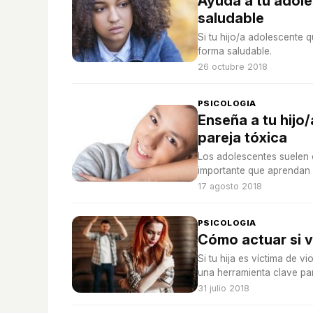
Ayuda a tu adol
saludable
Si tu hijo/a adolescente 
forma saludable.
26 octubre 2018
PSICOLOGIA
Enseña a tu hijo
pareja tóxica
Los adolescentes suelen 
importante que aprendan a 
17 agosto 2018
PSICOLOGIA
Cómo actuar si v
Si tu hija es víctima de 
una herramienta clave par
31 julio 2018