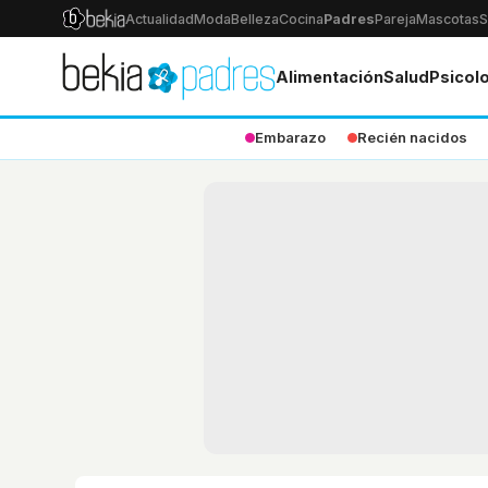
Actualidad
Moda
Belleza
Cocina
Padres
Pareja
Mascotas
S
Alimentación
Salud
Psicol
Embarazo
Recién nacidos