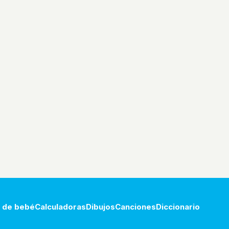
 de bebé
Calculadoras
Dibujos
Canciones
Diccionario