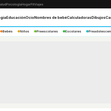
alud
Psicología
Hogar
Fit
Viajes
ogia
Educación
Ocio
Nombres de bebé
Calculadoras
Dibujos
Ca
Bebés
Niños
Preescolares
Escolares
Preadolescen