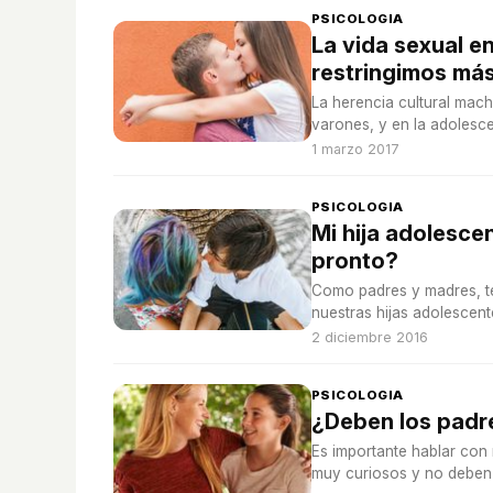
PSICOLOGIA
La vida sexual e
restringimos más
La herencia cultural mach
varones, y en la adolesce
1 marzo 2017
PSICOLOGIA
Mi hija adolesce
pronto?
Como padres y madres, t
nuestras hijas adolescent
2 diciembre 2016
PSICOLOGIA
¿Deben los padre
Es importante hablar con
muy curiosos y no deben 