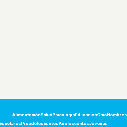
Alimentación
Salud
Psicologia
Educación
Ocio
Nombres
Escolares
Preadolescentes
Adolescentes
Jóvenes