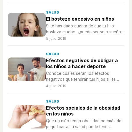
SALUD
El bostezo excesivo en niños
Si te has dado cuenta de que tu hijo
bosteza mucho, ¿puede ser solo sueño
o señal de que le ocurre algo más?
5 julio 2019
SALUD
Efectos negativos de obligar a
los niños a hacer deporte
Conoce cuáles serán los efectos
negativos que tendrán tus hijos si les
obligas a hacer deporte sin que ellos
4 julio 2019
quieran hacerlo.
SALUD
Efectos sociales de la obesidad
en los niños
Que un niño tenga obesidad además de
perjudicar a su salud puede tener