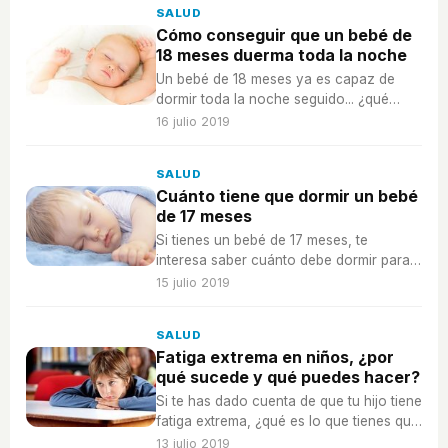
SALUD
Cómo conseguir que un bebé de
18 meses duerma toda la noche
Un bebé de 18 meses ya es capaz de
dormir toda la noche seguido... ¿qué
tienes que saber para conseguirlo? ¡Es
16 julio 2019
necesario para el descanso de todos!
SALUD
Cuánto tiene que dormir un bebé
de 17 meses
Si tienes un bebé de 17 meses, te
interesa saber cuánto debe dormir para
tener buena salud.
15 julio 2019
SALUD
Fatiga extrema en niños, ¿por
qué sucede y qué puedes hacer?
Si te has dado cuenta de que tu hijo tiene
fatiga extrema, ¿qué es lo que tienes que
hacer para que mejore?
13 julio 2019