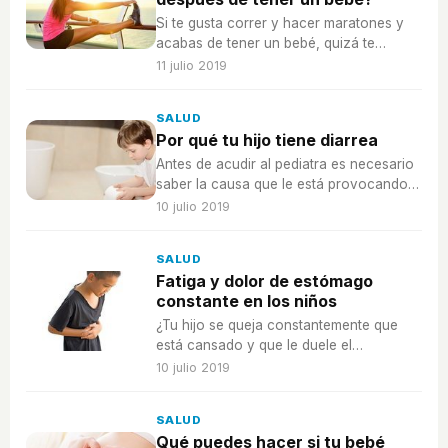
Si te gusta correr y hacer maratones y
acabas de tener un bebé, quizá te
preguntes cuándo puedes estar lista para
11 julio 2019
hacerlas de nuevo.
SALUD
Por qué tu hijo tiene diarrea
Antes de acudir al pediatra es necesario
saber la causa que le está provocando a
tu hijo que tenga diarrea.
10 julio 2019
SALUD
Fatiga y dolor de estómago
constante en los niños
¿Tu hijo se queja constantemente que
está cansado y que le duele el
esómago? Esto es lo que debes tener en
10 julio 2019
cuenta...
SALUD
Qué puedes hacer si tu bebé