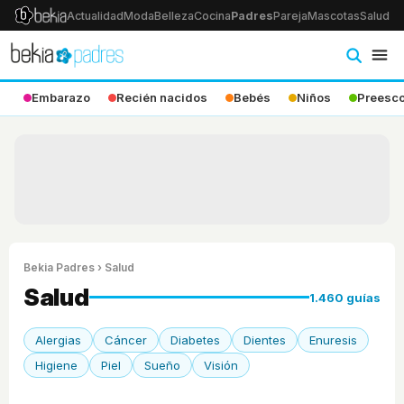
Actualidad
Moda
Belleza
Cocina
Padres
Pareja
Mascotas
Salud
Ps
Embarazo
Recién nacidos
Bebés
Niños
Preesco
Bekia Padres
› Salud
Salud
1.460 guías
Alergias
Cáncer
Diabetes
Dientes
Enuresis
Higiene
Piel
Sueño
Visión