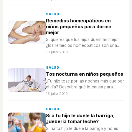
SALUD
Remedios homeopáticos en
niños pequeños para dormir
mejor
Si quieres que tus hijos duerman mejor,
¿los remedios homeopáticos son una
buena opción? ¿Cuáles pueden serlo?
13 julio 2019
SALUD
Tos nocturna en niños pequeños
¿Tu hijo tose por las noches más que por
el día? Descubre qué lo causa para
encontrar el mejor tratamiento.
13 julio 2019
SALUD
Si a tu hijo le duele la barriga,
¿debería tomar leche?
Si ha tu hijo le duele la barriga y no es