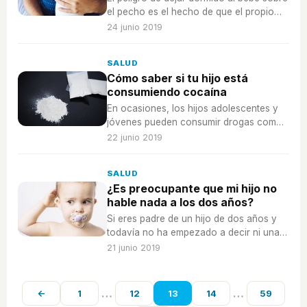
el pecho es el hecho de que el propio
padre pueda llegar a asfixiarlo.
24 junio 2019
SALUD
Cómo saber si tu hijo está
consumiendo cocaína
En ocasiones, los hijos adolescentes y
jóvenes pueden consumir drogas como
la cocaína... Necesitará de tu ayuda para
22 junio 2019
entender la gravedad.
SALUD
¿Es preocupante que mi hijo no
hable nada a los dos años?
Si eres padre de un hijo de dos años y
todavía no ha empezado a decir ni una
palabra es normal que estés
21 junio 2019
preocupado.
…
…
←
1
12
13
14
59