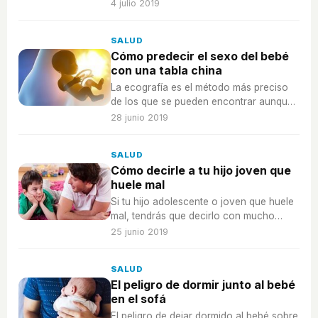
efectos sociales que le dañen
4 julio 2019
emocionalmente.
SALUD
Cómo predecir el sexo del bebé
con una tabla china
La ecografía es el método más preciso
de los que se pueden encontrar aunque
se puede probar con la tabla china.
28 junio 2019
SALUD
Cómo decirle a tu hijo joven que
huele mal
Si tu hijo adolescente o joven que huele
mal, tendrás que decirlo con mucho
tacto para conseguir cambios...
25 junio 2019
SALUD
El peligro de dormir junto al bebé
en el sofá
El peligro de dejar dormido al bebé sobre