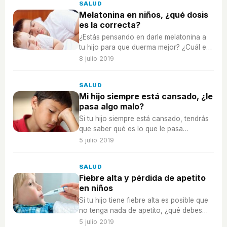
SALUD
Melatonina en niños, ¿qué dosis
es la correcta?
¿Estás pensando en darle melatonina a
tu hijo para que duerma mejor? ¿Cuál es
la dosis correcta?
8 julio 2019
SALUD
Mi hijo siempre está cansado, ¿le
pasa algo malo?
Si tu hijo siempre está cansado, tendrás
que saber qué es lo que le pasa
exactamente, ¿es sueño o algo más?
5 julio 2019
SALUD
Fiebre alta y pérdida de apetito
en niños
Si tu hijo tiene fiebre alta es posible que
no tenga nada de apetito, ¿qué debes
tener en cuenta?
5 julio 2019