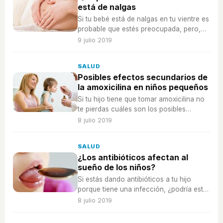
está de nalgas
Si tu bebé está de nalgas en tu vientre es
probable que estés preocupada, pero,
¿qué puedes hacer?
9 julio 2019
SALUD
Posibles efectos secundarios de
la amoxicilina en niños pequeños
Si tu hijo tiene que tomar amoxicilina no
te pierdas cuáles son los posibles
efectos secundarios de este tratamiento.
8 julio 2019
SALUD
¿Los antibióticos afectan al
sueño de los niños?
Si estás dando antibióticos a tu hijo
porque tiene una infección, ¿podría estar
afectándole a su calidad del sueño?
8 julio 2019