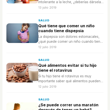
intolerante a la leche, ¿deberías dársela
para que se sienta mejor?
13 julio 2019
SALUD
Qué tiene que comer un niño
cuando tiene dispepsia
La dispepsia son dolores estomacales,
¿qué puede comer un niño cuando tiene
este tipo de molestias?
12 julio 2019
SALUD
Qué alimentos evitar si tu hijo
tiene el rotavirus
Si tu hijo tiene el rotavirus es muy
importante saber qué alimentos pueden
irle peor para que no los coma.
12 julio 2019
SALUD
¿Se puede correr una maratón
después de tener un bebé?