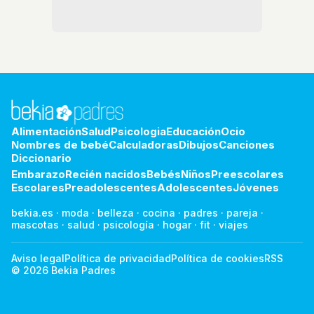
Alimentación
Salud
Psicologia
Educación
Ocio
Nombres de bebé
Calculadoras
Dibujos
Canciones
Diccionario
Embarazo
Recién nacidos
Bebés
Niños
Preescolares
Escolares
Preadolescentes
Adolescentes
Jóvenes
bekia.es
·
moda
·
belleza
·
cocina
·
padres
·
pareja
·
mascotas
·
salud
·
psicología
·
hogar
·
fit
·
viajes
Aviso legal
Política de privacidad
Política de cookies
RSS
© 2026 Bekia Padres