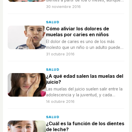
dientes a partir de loa 6 meses, aunque
hay casos en los que pueden tardar más
30 noviembre 2016
sin que eso suponga un problema de
salud.
SALUD
Cómo aliviar los dolores de
muelas por caries en niños
El dolor de caries es uno de los más
molesto que un niño o un adulto puede
tener, podemos aliviarlo con fármacos y
31 octubre 2016
con algunos remedios naturales clásicos.
SALUD
¿A qué edad salen las muelas del
juicio?
Las muelas del juicio suelen salir entre la
adolescencia y la juventud, y cada
persona lo vive de una manera, hay
14 octubre 2016
incluso a quien no le salen.
SALUD
¿Cuál es la función de los dientes
de leche?