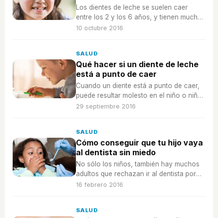
Los dientes de leche se suelen caer
entre los 2 y los 6 años, y tienen muchas
funciones que resultan muy útiles en el
10 octubre 2016
desarrollo bucal de los niños.
SALUD
Qué hacer si un diente de leche
está a punto de caer
Cuando un diente está a punto de caer,
puede resultar molesto en el niño o niña
y queramos ayudarles a que caiga, pero
29 septiembre 2016
los dentistas recomiendan esperar.
SALUD
Cómo conseguir que tu hijo vaya
al dentista sin miedo
No sólo los niños, también hay muchos
adultos que rechazan ir al dentista por
miedo. ¿Cómo podemos hacer con los
16 febrero 2016
más pequeños?
SALUD