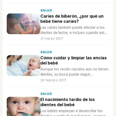
evitaremos que tengan problemas y
caries.
SALUD
Caries de biberón, ¿por qué un
bebé tiene caries?
Las caries también puede afectar a los
dientes de leche, e incluso cuando estos
acaban de salir, es la conocida como
31 marzo 2017
caries de biberón.
SALUD
Cómo cuidar y limpiar las encías
del bebé
Aunque los recién nacidos aún no tienen
dientes, su boca puede seguir
desarrollando infecciones, y por eso
20 febrero 2017
debemos cuidar bien de sus encías.
SALUD
El nacimiento tardío de los
dientes del bebé
Los bebés empiezan a desarrollar los