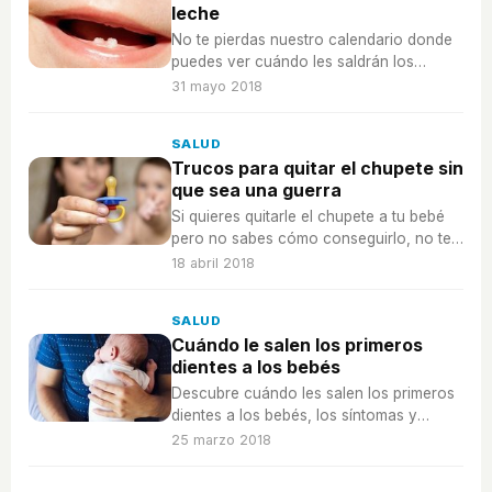
leche
No te pierdas nuestro calendario donde
puedes ver cuándo les saldrán los
dientes de leche a tus hijos.
31 mayo 2018
SALUD
Trucos para quitar el chupete sin
que sea una guerra
Si quieres quitarle el chupete a tu bebé
pero no sabes cómo conseguirlo, no te
pierdas estos trucos.
18 abril 2018
SALUD
Cuándo le salen los primeros
dientes a los bebés
Descubre cuándo les salen los primeros
dientes a los bebés, los síntomas y
algunas pautas para tener en cuenta.
25 marzo 2018