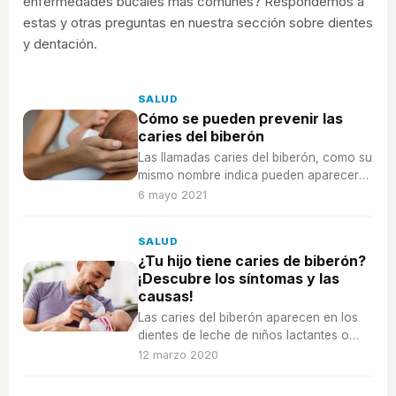
enfermedades bucales más comunes? Respondemos a
estas y otras preguntas en nuestra sección sobre dientes
y dentación.
SALUD
Cómo se pueden prevenir las
caries del biberón
Las llamadas caries del biberón, como su
mismo nombre indica pueden aparecer
en los dientes de leche del bebé
6 mayo 2021
SALUD
¿Tu hijo tiene caries de biberón?
¡Descubre los síntomas y las
causas!
Las caries del biberón aparecen en los
dientes de leche de niños lactantes o
que suelen toman el biberón.
12 marzo 2020