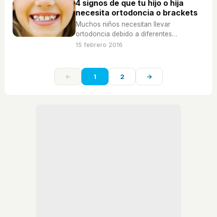
4 signos de que tu hijo o hija
necesita ortodoncia o brackets
Muchos niños necesitan llevar
ortodoncia debido a diferentes
problemas dentales, te contamos cuáles
15 febrero 2016
son los signos de que tu hijo o hija
pueda estar desarrollándolos.
←
1
2
→