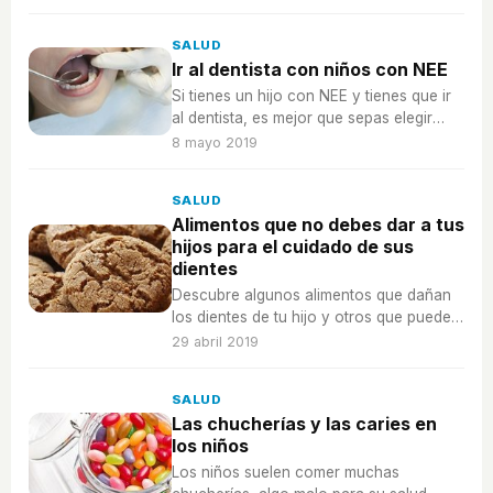
ocurrir.
SALUD
Ir al dentista con niños con NEE
Si tienes un hijo con NEE y tienes que ir
al dentista, es mejor que sepas elegir
bien al profesional adecuado.
8 mayo 2019
SALUD
Alimentos que no debes dar a tus
hijos para el cuidado de sus
dientes
Descubre algunos alimentos que dañan
los dientes de tu hijo y otros que pueden
ser beneficiosos.
29 abril 2019
SALUD
Las chucherías y las caries en
los niños
Los niños suelen comer muchas