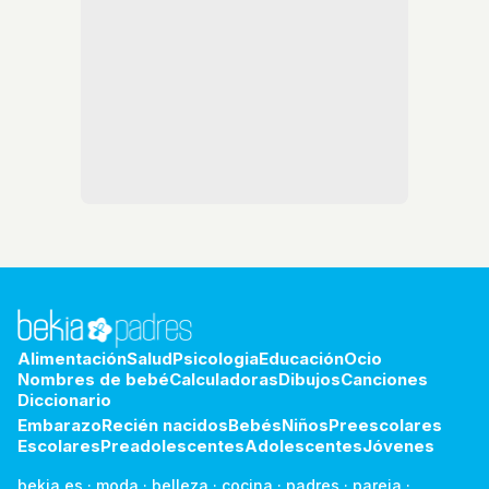
Alimentación
Salud
Psicologia
Educación
Ocio
Nombres de bebé
Calculadoras
Dibujos
Canciones
Diccionario
Embarazo
Recién nacidos
Bebés
Niños
Preescolares
Escolares
Preadolescentes
Adolescentes
Jóvenes
bekia.es
·
moda
·
belleza
·
cocina
·
padres
·
pareja
·