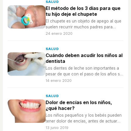
SALUD
El método de los 3 días para que
tu hijo deje el chupete
El chupete es un objeto de apego al que
suelen recurrir muchos padres para
conseguir que el pequeño se relaje.
24 enero 2020
SALUD
Cuándo deben acudir los niños al
dentista
Los dientes de leche son importantes a
pesar de que con el paso de los años se
caigan por los dientes definitivos.
14 enero 2020
SALUD
Dolor de encías en los niños,
¿qué hacer?
Los niños pequeños y los bebés pueden
tener dolor de encías, antes de actuar
debes entender por qué les puede
13 junio 2019