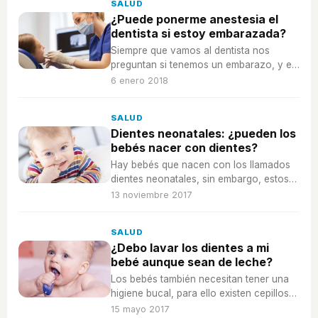
SALUD
¿Puede ponerme anestesia el
dentista si estoy embarazada?
Siempre que vamos al dentista nos
preguntan si tenemos un embarazo, y es
que hay que tener ciertas precauciones,
6 enero 2018
¿nos afecta la anestesia?
SALUD
Dientes neonatales: ¿pueden los
bebés nacer con dientes?
Hay bebés que nacen con los llamados
dientes neonatales, sin embargo, estos
deben ser extraídos para evitar que se
13 noviembre 2017
hagan daño..
SALUD
¿Debo lavar los dientes a mi
bebé aunque sean de leche?
Los bebés también necesitan tener una
higiene bucal, para ello existen cepillos
especiales para sus dientes, así
15 mayo 2017