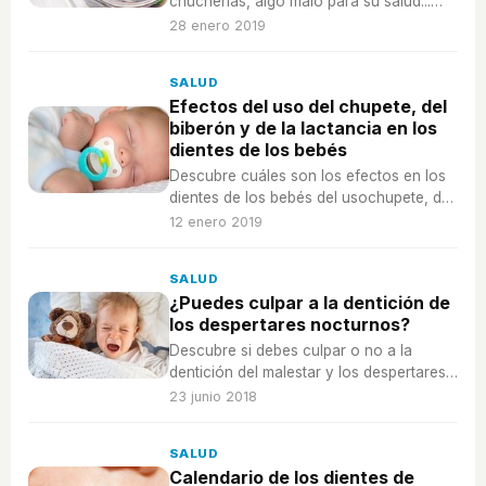
chucherías, algo malo para su salud...
¡pero también para sus dientes! Les
28 enero 2019
puede provocar caries.
SALUD
Efectos del uso del chupete, del
biberón y de la lactancia en los
dientes de los bebés
Descubre cuáles son los efectos en los
dientes de los bebés del usochupete, del
biberón y de la lactancia materna.
12 enero 2019
SALUD
¿Puedes culpar a la dentición de
los despertares nocturnos?
Descubre si debes culpar o no a la
dentición del malestar y los despertares
nocturnos de tu bebé.
23 junio 2018
SALUD
Calendario de los dientes de