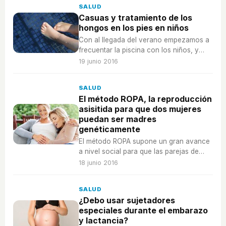
SALUD
Casuas y tratamiento de los
hongos en los pies en niños
Con al llegada del verano empezamos a
frecuentar la piscina con los niños, y
aumenta el riesgo de coger hongos en
19 junio 2016
los pies.
SALUD
El método ROPA, la reproducción
asisitida para que dos mujeres
puedan ser madres
genéticamente
El método ROPA supone un gran avance
a nivel social para que las parejas de
mujeres puedan tener hijos implicando
18 junio 2016
biológicamente a las dos.
SALUD
¿Debo usar sujetadores
especiales durante el embarazo
y lactancia?