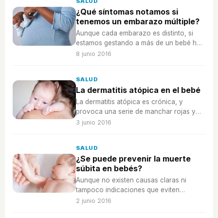
SALUD
¿Qué síntomas notamos si
tenemos un embarazo múltiple?
Aunque cada embarazo es distinto, si
estamos gestando a más de un bebé hay
algunas señales que notaremos, sobre
8 junio 2016
todo si no es la primera vez.
SALUD
La dermatitis atópica en el bebé
La dermatitis atópica es crónica, y
provoca una serie de manchar rojas y
picor cuando la piel del bebé entra en
3 junio 2016
contacto con algunas sustancias.
SALUD
¿Se puede prevenir la muerte
súbita en bebés?
Aunque no existen causas claras ni
tampoco indicaciones que eviten
totalmente sufrir este síndrome, sí existen
2 junio 2016
consejos que ayudarán a prevenirlo.