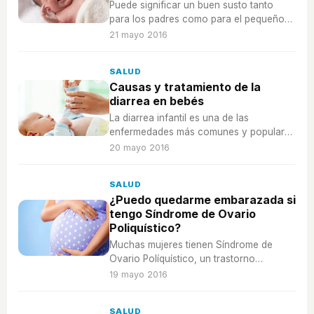
Puede significar un buen susto tanto
para los padres como para el pequeño
pero mantener la calma y la serenidad
21 mayo 2016
durante un golpe será clave.
SALUD
Causas y tratamiento de la
diarrea en bebés
La diarrea infantil es una de las
enfermedades más comunes y populares
en los bebés y niños pequeños, pero
20 mayo 2016
aun así debemos tratarla para evitar la
deshidratación.
SALUD
¿Puedo quedarme embarazada si
tengo Síndrome de Ovario
Poliquístico?
Muchas mujeres tienen Síndrome de
Ovario Políquístico, un trastorno
endocrino que, entre otras cosas,
19 mayo 2016
reduce la posibilidad de quedar
embarazada, aun así ¡es posible!.
SALUD