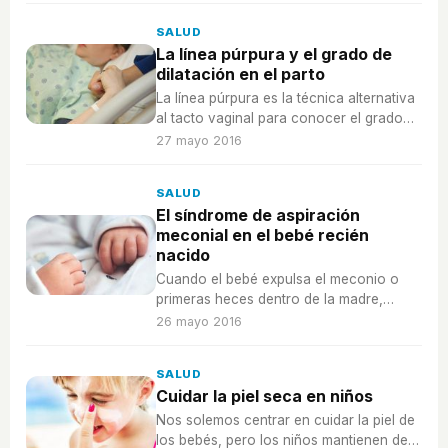
darse cuenta de ellos.
SALUD
La línea púrpura y el grado de
dilatación en el parto
La línea púrpura es la técnica alternativa
al tacto vaginal para conocer el grado
de dilatación en el momento del parto, se
27 mayo 2016
utiliza en los partos realizados en casa.
SALUD
El síndrome de aspiración
meconial en el bebé recién
nacido
Cuando el bebé expulsa el meconio o
primeras heces dentro de la madre,
padece riesgo de sufrir síndrome de
26 mayo 2016
aspiración meconial, que pondría en
riesgo su salud.
SALUD
Cuidar la piel seca en niños
Nos solemos centrar en cuidar la piel de
los bebés, pero los niños mantienen de