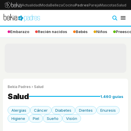
Actualidad
Moda
Belleza
Cocina
Padres
Pareja
Mascotas
Salud
Ps
Embarazo
Recién nacidos
Bebés
Niños
Preesco
Bekia Padres
› Salud
Salud
1.460 guías
Alergias
Cáncer
Diabetes
Dientes
Enuresis
Higiene
Piel
Sueño
Visión