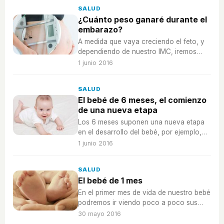
SALUD
¿Cuánto peso ganaré durante el
embarazo?
A medida que vaya creciendo el feto, y
dependiendo de nuestro IMC, iremos
ganando una cantidad concreta de peso,
1 junio 2016
que debemos controlar para no estar por
encima ni por debajo.
SALUD
El bebé de 6 meses, el comienzo
de una nueva etapa
Los 6 meses suponen una nueva etapa
en el desarrollo del bebé, por ejemplo,
ya podemos dejar de darle leche
1 junio 2016
materna si así lo deseamos.
SALUD
El bebé de 1 mes
En el primer mes de vida de nuestro bebé
podremos ir viendo poco a poco sus
avances, aunque tendremos tanta
30 mayo 2016
atención puesta en él o ella que cueste