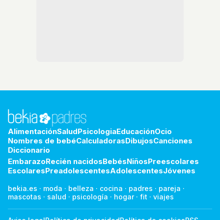
Alimentación
Salud
Psicologia
Educación
Ocio
Nombres de bebé
Calculadoras
Dibujos
Canciones
Diccionario
Embarazo
Recién nacidos
Bebés
Niños
Preescolares
Escolares
Preadolescentes
Adolescentes
Jóvenes
bekia.es
·
moda
·
belleza
·
cocina
·
padres
·
pareja
·
mascotas
·
salud
·
psicología
·
hogar
·
fit
·
viajes