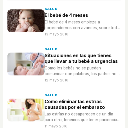
SALUD
El bebé de 4 meses
El bebé de 4 meses empieza a
sorprendernos con avances, sobre todo
a nivel social, se encontrará muy
13 mayo 2016
interesado de saber qué pasa a su
alrededor.
SALUD
Situaciones en las que tienes
que llevar a tu bebé a urgencias
Como los bebés no se pueden
comunicar con palabras, los padres no
podemos saber cuándo tienen alguna
12 mayo 2016
enfermedad o lesión grave.
SALUD
Cómo eliminar las estrías
causadas por el embarazo
Las estrías no desaparecen de un día
para otro, tenemos que tener paciencia y
constancia para eliminarlas con métodos
11 mayo 2016