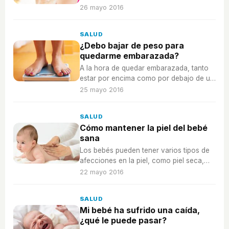
más mayores la piel seca y es
26 mayo 2016
recomendable saber cómo tratarla.
SALUD
¿Debo bajar de peso para
quedarme embarazada?
A la hora de quedar embarazada, tanto
estar por encima como por debajo de un
intervalo de peso puede ser dañino para
25 mayo 2016
nosotras y el bebé.
SALUD
Cómo mantener la piel del bebé
sana
Los bebés pueden tener varios tipos de
afecciones en la piel, como piel seca,
dermatitis atópica o sarpullidos, para
22 mayo 2016
cada hay diferentes tipos de tratamiento.
SALUD
Mi bebé ha sufrido una caída,
¿qué le puede pasar?