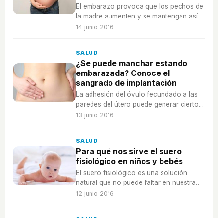
El embarazo provoca que los pechos de
la madre aumenten y se mantengan así
durante la lactancia, por ello debemos
14 junio 2016
utilizar el sujetos más adecuado.
SALUD
¿Se puede manchar estando
embarazada? Conoce el
sangrado de implantación
La adhesión del óvulo fecundado a las
paredes del útero puede generar cierto
sangrado que confundamos con una
13 junio 2016
menstruación, pero se pueden
diferenciar.
SALUD
Para qué nos sirve el suero
fisiológico en niños y bebés
El suero fisiológico es una solución
natural que no puede faltar en nuestra
casa, sirve tanto para limpiar la nariz a
12 junio 2016
los niños cuando tienen catarro, como
para lavar heridas.