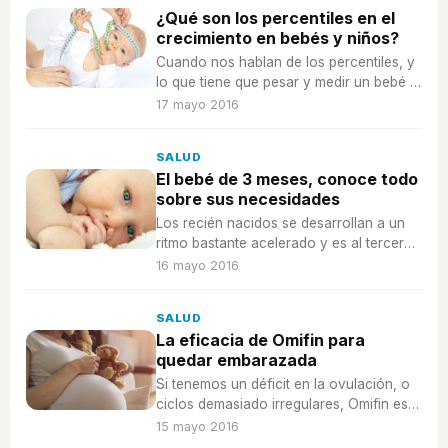
¿Qué son los percentiles en el
crecimiento en bebés y niños?
Cuando nos hablan de los percentiles, y
lo que tiene que pesar y medir un bebé o
niño pequeño, nos puede descolocar,
17 mayo 2016
¿qué son este tipo de medidas?
SALUD
El bebé de 3 meses, conoce todo
sobre sus necesidades
Los recién nacidos se desarrollan a un
ritmo bastante acelerado y es al tercer
mes cuando empiezan a ser conscientes
16 mayo 2016
del mundo que les rodea.
SALUD
La eficacia de Omifin para
quedar embarazada
Si tenemos un déficit en la ovulación, o
ciclos demasiado irregulares, Omifin es
el medicamento que nos recetan para
15 mayo 2016
conseguir el ansiado embarazo.