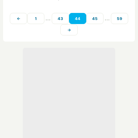
naturales.
…
…
←
1
43
44
45
59
→