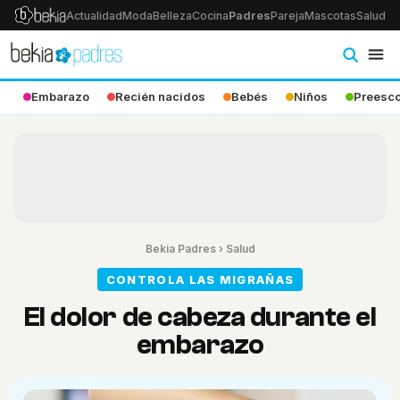
Actualidad
Moda
Belleza
Cocina
Padres
Pareja
Mascotas
Salud
Ps
Embarazo
Recién nacidos
Bebés
Niños
Preesco
Bekia Padres
›
Salud
CONTROLA LAS MIGRAÑAS
El dolor de cabeza durante el
embarazo