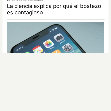
La ciencia explica por qué el bostezo
es contagioso
9 apps que valen oro
No son populares, pero sí
extraordinariamente útiles