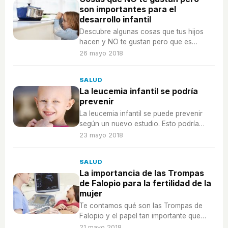
son importantes para el
desarrollo infantil
Descubre algunas cosas que tus hijos
hacen y NO te gustan pero que es
necesario para su buen desarrollo.
26 mayo 2018
SALUD
La leucemia infantil se podría
prevenir
La leucemia infantil se puede prevenir
según un nuevo estudio. Esto podría
cambiar la vida de muchos niños y
23 mayo 2018
familias.
SALUD
La importancia de las Trompas
de Falopio para la fertilidad de la
mujer
Te contamos qué son las Trompas de
Falopio y el papel tan importante que
cumplen en la función de la
21 mayo 2018