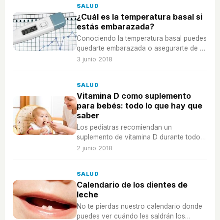
SALUD
¿Cuál es la temperatura basal si
estás embarazada?
Conociendo la temperatura basal puedes
quedarte embarazada o asegurarte de si
lo estás ya. A continuación vamos a
3 junio 2018
indicar cuál es la temperatura idónea y te
damos más detalles.
SALUD
Vitamina D como suplemento
para bebés: todo lo que hay que
saber
Los pediatras recomiendan un
suplemento de vitamina D durante todo
el primer año de vida del bebé, pero
2 junio 2018
¿realmente es necesario?
SALUD
Calendario de los dientes de
leche
No te pierdas nuestro calendario donde
puedes ver cuándo les saldrán los