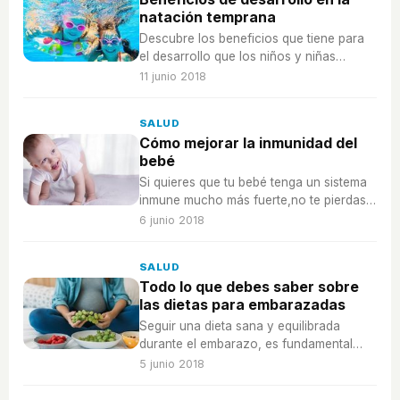
natación temprana
Descubre los beneficios que tiene para
el desarrollo que los niños y niñas
aprendan a nadar a edades tempranas.
11 junio 2018
SALUD
Cómo mejorar la inmunidad del
bebé
Si quieres que tu bebé tenga un sistema
inmune mucho más fuerte,no te pierdas
estos consejos para los recién nacidos.
6 junio 2018
SALUD
Todo lo que debes saber sobre
las dietas para embarazadas
Seguir una dieta sana y equilibrada
durante el embarazo, es fundamental
para prevenir ciertos riesgos que van
5 junio 2018
asociados con el sobrepeso.