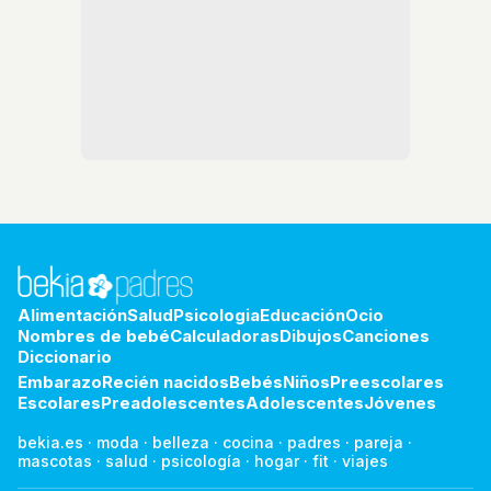
Alimentación
Salud
Psicologia
Educación
Ocio
Nombres de bebé
Calculadoras
Dibujos
Canciones
Diccionario
Embarazo
Recién nacidos
Bebés
Niños
Preescolares
Escolares
Preadolescentes
Adolescentes
Jóvenes
bekia.es
·
moda
·
belleza
·
cocina
·
padres
·
pareja
·
mascotas
·
salud
·
psicología
·
hogar
·
fit
·
viajes