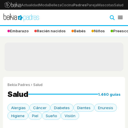
Actualidad
Moda
Belleza
Cocina
Padres
Pareja
Mascotas
Salud
Ps
Embarazo
Recién nacidos
Bebés
Niños
Preesco
Bekia Padres
› Salud
Salud
1.460 guías
Alergias
Cáncer
Diabetes
Dientes
Enuresis
Higiene
Piel
Sueño
Visión