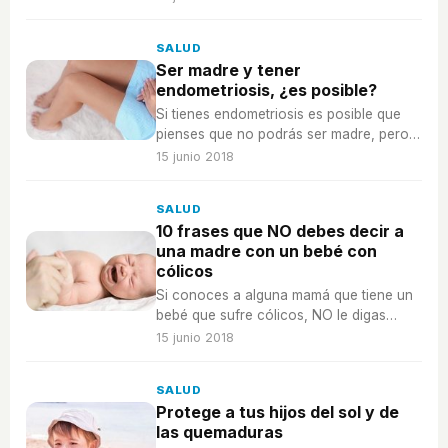
SALUD
Ser madre y tener
endometriosis, ¿es posible?
Si tienes endometriosis es posible que
pienses que no podrás ser madre, pero,
¿es posible?
15 junio 2018
SALUD
10 frases que NO debes decir a
una madre con un bebé con
cólicos
Si conoces a alguna mamá que tiene un
bebé que sufre cólicos, NO le digas
ninguna de estas frases, ella necesita tu
15 junio 2018
empatía.
SALUD
Protege a tus hijos del sol y de
las quemaduras