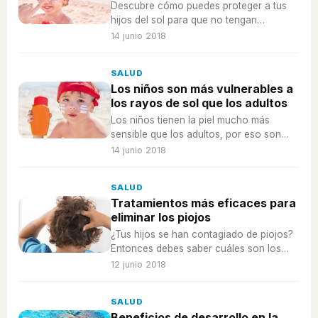
Descubre cómo puedes proteger a tus
hijos del sol para que no tengan
quemaduras a causa de los rayos
14 junio 2018
ultravioletas.
SALUD
Los niños son más vulnerables a
los rayos de sol que los adultos
Los niños tienen la piel mucho más
sensible que los adultos, por eso son
más vulnerables a los rayos del sol.
14 junio 2018
SALUD
Tratamientos más eficaces para
eliminar los piojos
¿Tus hijos se han contagiado de piojos?
Entonces debes saber cuáles son los
tratamientos más eficaces.
12 junio 2018
SALUD
Beneficios de desarrollo en la