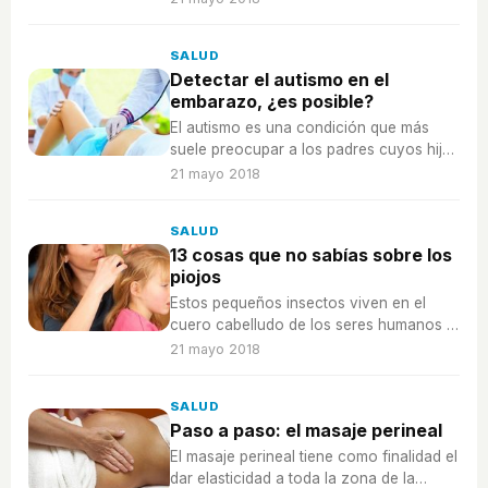
reproducción.
SALUD
Detectar el autismo en el
embarazo, ¿es posible?
El autismo es una condición que más
suele preocupar a los padres cuyos hijos
aún no han nacido, ¿se puede detectar
21 mayo 2018
en el embarazo?
SALUD
13 cosas que no sabías sobre los
piojos
Estos pequeños insectos viven en el
cuero cabelludo de los seres humanos y
animales, descubre 13 cosas que no
21 mayo 2018
sabías sobre los piojos.
SALUD
Paso a paso: el masaje perineal
El masaje perineal tiene como finalidad el
dar elasticidad a toda la zona de la