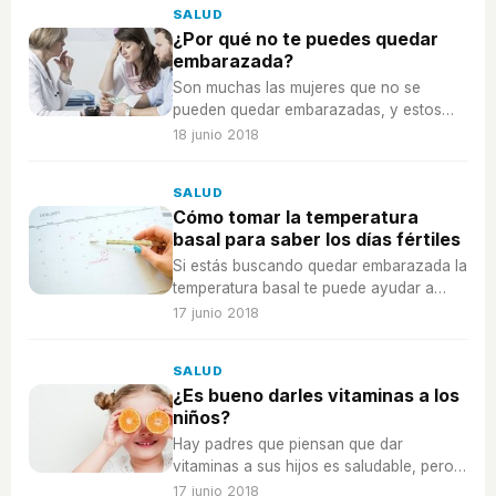
SALUD
¿Por qué no te puedes quedar
embarazada?
Son muchas las mujeres que no se
pueden quedar embarazadas, y estos
son algunos de los motivos que se lo
18 junio 2018
impiden. ¿Cómo puedes poner remedio?
SALUD
Cómo tomar la temperatura
basal para saber los días fértiles
Si estás buscando quedar embarazada la
temperatura basal te puede ayudar a
descubrir tus días fértiles.
17 junio 2018
SALUD
¿Es bueno darles vitaminas a los
niños?
Hay padres que piensan que dar
vitaminas a sus hijos es saludable, pero,
¿has qué punto lo es?
17 junio 2018