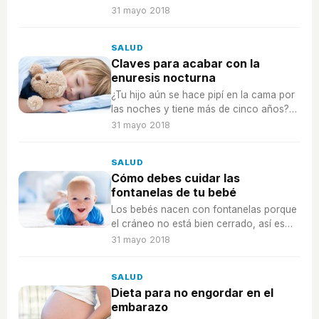
dientes de leche a tus hijos.
31 mayo 2018
SALUD
Claves para acabar con la
enuresis nocturna
¿Tu hijo aún se hace pipí en la cama por
las noches y tiene más de cinco años?
Entonces no te pierdas estos consejos
31 mayo 2018
para solucionarlo.
SALUD
Cómo debes cuidar las
fontanelas de tu bebé
Los bebés nacen con fontanelas porque
el cráneo no está bien cerrado, así es
cómo debes cuidarlas.
31 mayo 2018
SALUD
Dieta para no engordar en el
embarazo