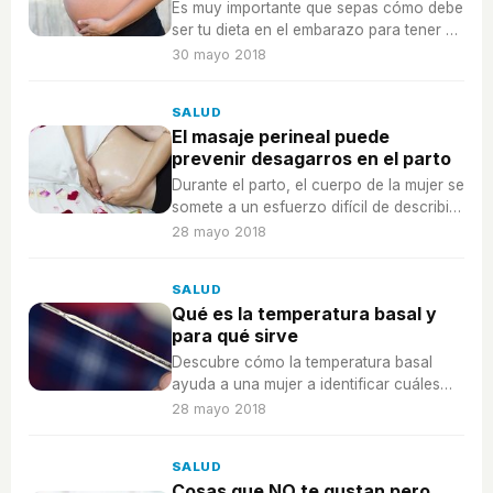
Es muy importante que sepas cómo debe
ser tu dieta en el embarazo para tener 9
meses saludables sin engordar de más.
30 mayo 2018
SALUD
El masaje perineal puede
prevenir desagarros en el parto
Durante el parto, el cuerpo de la mujer se
somete a un esfuerzo difícil de describir.
Incluso se expone a desgarros y
28 mayo 2018
lesiones dolorosas y muy incomodas.
SALUD
Qué es la temperatura basal y
para qué sirve
Descubre cómo la temperatura basal
ayuda a una mujer a identificar cuáles
son sus días más fértiles.
28 mayo 2018
SALUD
Cosas que NO te gustan pero