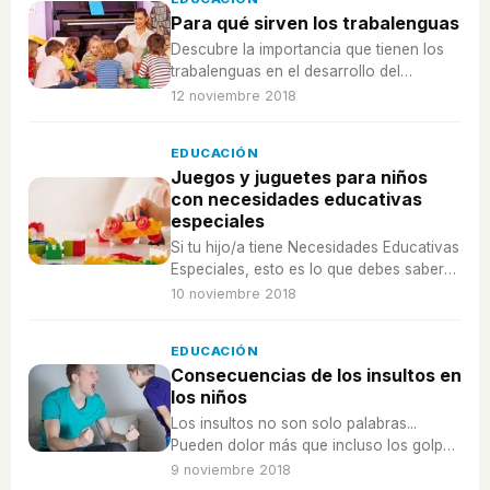
Para qué sirven los trabalenguas
Descubre la importancia que tienen los
trabalenguas en el desarrollo del
lenguaje de los niños, ¡te vas a
12 noviembre 2018
sorprender!
EDUCACIÓN
Juegos y juguetes para niños
con necesidades educativas
especiales
Si tu hijo/a tiene Necesidades Educativas
Especiales, esto es lo que debes saber
sobre los juegos y juguetes para ellos.
10 noviembre 2018
EDUCACIÓN
Consecuencias de los insultos en
los niños
Los insultos no son solo palabras...
Pueden dolor más que incluso los golpes
y quedarse anclados en el corazón
9 noviembre 2018
produciendo dolor emocional.