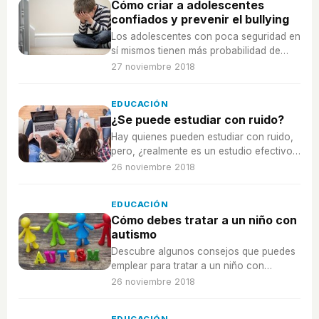
Cómo criar a adolescentes
confiados y prevenir el bullying
Los adolescentes con poca seguridad en
sí mismos tienen más probabilidad de
sufrir bullying, ¡se puede evitar con una
27 noviembre 2018
buena autoestima!
EDUCACIÓN
¿Se puede estudiar con ruido?
Hay quienes pueden estudiar con ruido,
pero, ¿realmente es un estudio efectivo
o necesitas silencio y tranquilidad?
26 noviembre 2018
EDUCACIÓN
Cómo debes tratar a un niño con
autismo
Descubre algunos consejos que puedes
emplear para tratar a un niño con
autismo, pero recuerda, ¡que lo
26 noviembre 2018
importante es conocerle! Él tiene su
propia idiosincrasia.