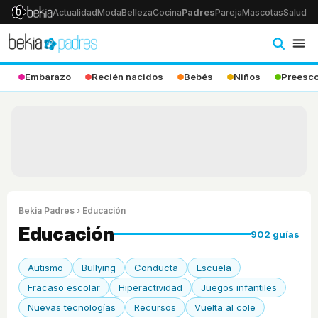
Actualidad
Moda
Belleza
Cocina
Padres
Pareja
Mascotas
Salud
Ps
Embarazo
Recién nacidos
Bebés
Niños
Preesco
Bekia Padres
› Educación
Educación
902 guías
Autismo
Bullying
Conducta
Escuela
Fracaso escolar
Hiperactividad
Juegos infantiles
Nuevas tecnologías
Recursos
Vuelta al cole