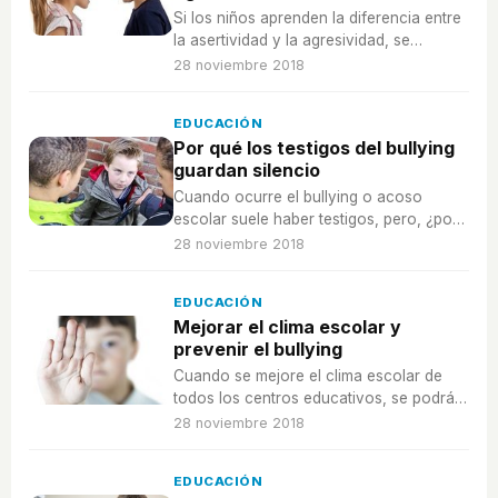
Si los niños aprenden la diferencia entre
la asertividad y la agresividad, se
prevendría el acoso escolar o bullying.
28 noviembre 2018
EDUCACIÓN
Por qué los testigos del bullying
guardan silencio
Cuando ocurre el bullying o acoso
escolar suele haber testigos, pero, ¿por
qué no defienden a la víctima o avisan
28 noviembre 2018
de lo que sucede?
EDUCACIÓN
Mejorar el clima escolar y
prevenir el bullying
Cuando se mejore el clima escolar de
todos los centros educativos, se podrá
prevenir el bullying, pero, ¿cómo
28 noviembre 2018
conseguirlo?
EDUCACIÓN