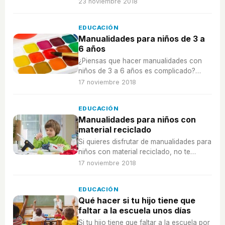
actuar? ¿Qué riesgos entraña que se lo
23 noviembre 2018
haga?
EDUCACIÓN
Manualidades para niños de 3 a
6 años
¿Piensas que hacer manualidades con
niños de 3 a 6 años es complicado?
¡Con estas ideas será muy fácil y además
17 noviembre 2018
lo pasaréis en grande!
EDUCACIÓN
Manualidades para niños con
material reciclado
Si quieres disfrutar de manualidades para
niños con material reciclado, no te
pierdas estas 5 propuestas, ¡os van a
17 noviembre 2018
encantar!
EDUCACIÓN
Qué hacer si tu hijo tiene que
faltar a la escuela unos días
Si tu hijo tiene que faltar a la escuela por