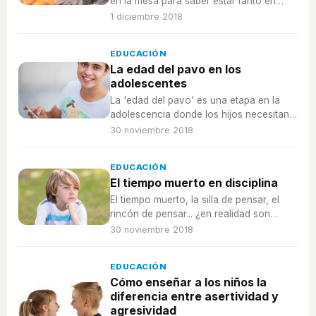
en la mesa para saber estar tanto en
casa como en lugares públicos.
1 diciembre 2018
EDUCACIÓN
La edad del pavo en los
adolescentes
La 'edad del pavo' es una etapa en la
adolescencia donde los hijos necesitan
más orientación y cariño que nunca.
30 noviembre 2018
EDUCACIÓN
El tiempo muerto en disciplina
El tiempo muerto, la silla de pensar, el
rincón de pensar... ¿en realidad son
buenas estrategias de disciplina o es
30 noviembre 2018
mejor no usarlas?
EDUCACIÓN
Cómo enseñar a los niños la
diferencia entre asertividad y
agresividad