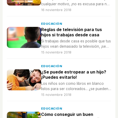
cualquier motivo, ¡no es excusa para no
estar al día en las tareas escolares!
16 noviembre 2018
EDUCACIÓN
Reglas de televisión para tus
hijos si trabajas desde casa
Si trabajas desde casa es posible que tus
hijos vean demasiado la televisión, ¡se
necesitan reglas para evitar que la
15 noviembre 2018
televisión sea una niñera!
EDUCACIÓN
¿Se puede estropear a un hijo?
¡Puedes evitarlo!
Los niños son como libros en blanco
listos para ser coloreados... ¿se pueden
'estropear' si no se 'pintan' bien?
15 noviembre 2018
EDUCACIÓN
Cómo conseguir un buen