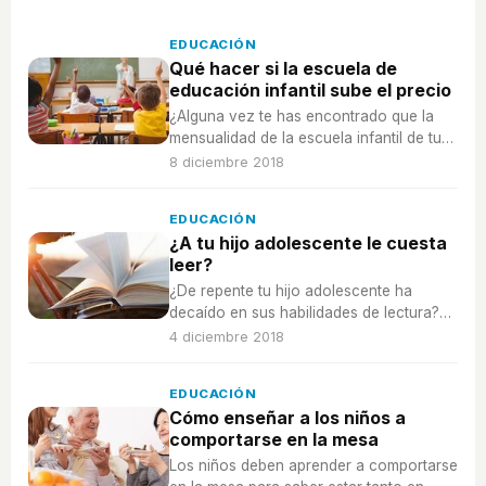
EDUCACIÓN
Qué hacer si la escuela de
educación infantil sube el precio
¿Alguna vez te has encontrado que la
mensualidad de la escuela infantil de tu
hijo ha subido de precio? ¿Qué puedes
8 diciembre 2018
hacer?
EDUCACIÓN
¿A tu hijo adolescente le cuesta
leer?
¿De repente tu hijo adolescente ha
decaído en sus habilidades de lectura?
Descubre qué puede estar ocurriéndole
4 diciembre 2018
a tu hijo adolescente para que su lectura
ya no sea la misma.
EDUCACIÓN
Cómo enseñar a los niños a
comportarse en la mesa
Los niños deben aprender a comportarse