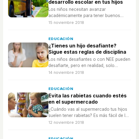
desarrollo escolar en tus hijos
Los niños necesitan avanzar
académicamente para tener buenos
resultados, pero, ¿en qué consiste un
15 noviembre 2018
buen desarrollo escolar?
EDUCACIÓN
¿Tienes un hijo desafiante?
Sigue estas reglas de disciplina
Los niños desafiantes o con NEE pueden
desafiarte, pero en realidad, solo
necesitan una guía diferente para
14 noviembre 2018
entender qué se espera de ellos.
EDUCACIÓN
Evita las rabietas cuando estés
en el supermercado
¿Cuándo vas al supermercado tus hijos
suelen tener rabietas? Es más fácil de lo
que parece evitarlas y comprar con
12 noviembre 2018
tranquilidad.
EDUCACIÓN