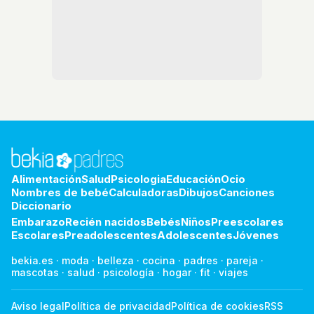
Alimentación
Salud
Psicologia
Educación
Ocio
Nombres de bebé
Calculadoras
Dibujos
Canciones
Diccionario
Embarazo
Recién nacidos
Bebés
Niños
Preescolares
Escolares
Preadolescentes
Adolescentes
Jóvenes
bekia.es
·
moda
·
belleza
·
cocina
·
padres
·
pareja
·
mascotas
·
salud
·
psicología
·
hogar
·
fit
·
viajes
Aviso legal
Política de privacidad
Política de cookies
RSS