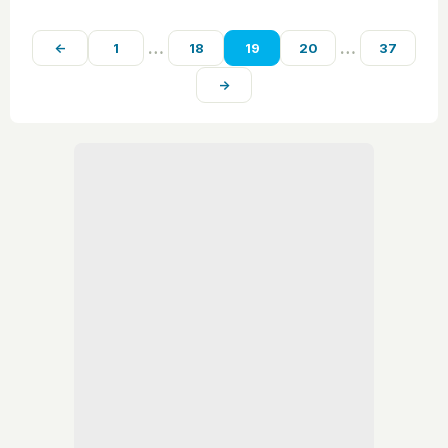
…
…
←
1
18
19
20
37
→