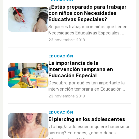
EDUCACIÓN
¿Estás preparado para trabajar
con niños con Necesidades
Educativas Especiales?
Si quieres trabajar con niños que tienen
Necesidades Educativas Especiales,
debes saber esto.
23 noviembre 2018
EDUCACIÓN
La importancia de la
intervención temprana en
Educación Especial
Descubre por qué es tan importante la
intervención temprana en Educación
Especial y cuál es su papel.
23 noviembre 2018
EDUCACIÓN
El piercing en los adolescentes
¿Tu hijo/a adolescente quiere hacerse un
piercing? Entonces, ¿cómo debes