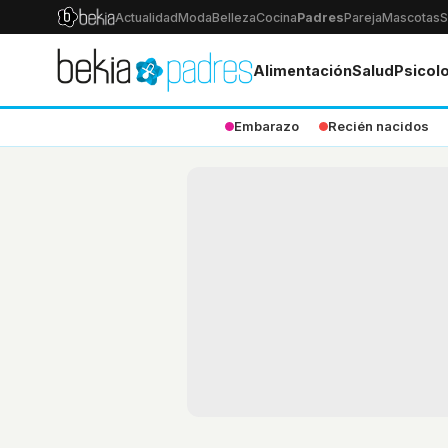
Actualidad
Moda
Belleza
Cocina
Padres
Pareja
Mascotas
S
Alimentación
Salud
Psicol
Embarazo
Recién nacidos