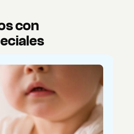
os con
eciales