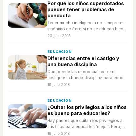
Por qué los niños superdotados
pueden tener problemas de
conducta
Tener mucha inteligencia no siempre es
sinónimo de éxito si no se educan bien
las habilidades sociales y emocionales.
20 julio 2018
EDUCACIÓN
Diferencias entre el castigo y
una buena disciplina
Comprende las diferencias entre el
castigo y la buena disciplina para educar
a tus hijos dentro del respeto, la
19 julio 2018
confianza y la comunicación.
EDUCACIÓN
¿Quitar los privilegios a los niños
es bueno para educarles?
Hay padres que quitan los privilegios a
sus hijos para educarles 'mejor'. Pero,
¿realmente funciona hacer esto? Y si es
19 julio 2018