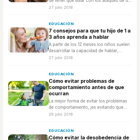
de tener que lidiar con los ataques de un
troll en Internet, enséñale cómo hacerlo
27 julio 2018
bien.
EDUCACIÓN
7 consejos para que tu hijo de 1 a
3 años aprenda a hablar
A partir de los 12 meses los niños suelen
desarrollar la capacidad de hablar,
diciendo sus primeras palabras.
27 julio 2018
Descubre como puedes ayudar a tu hijo
en esta importante tarea.
EDUCACIÓN
Cómo evitar problemas de
comportamiento antes de que
ocurran
La mejor forma de evitar los problemas
de comportamiento, ¡es evitando que
ocurran! Pero, ¿cómo se consigue esto?
26 julio 2018
EDUCACIÓN
Cómo evitar la desobedencia de