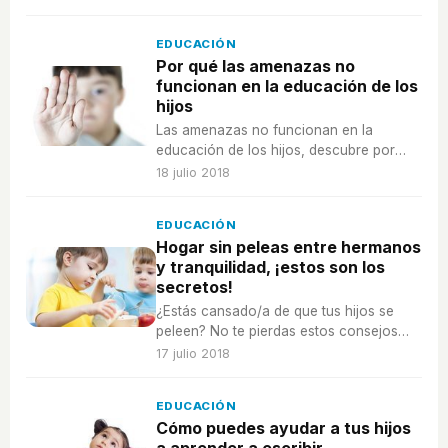
así, ¿cómo se debe realizar esta
práctica?
EDUCACIÓN
Por qué las amenazas no
funcionan en la educación de los
hijos
Las amenazas no funcionan en la
educación de los hijos, descubre por
qué y cuáles son las mejores
18 julio 2018
alternativas.
EDUCACIÓN
Hogar sin peleas entre hermanos
y tranquilidad, ¡estos son los
secretos!
¿Estás cansado/a de que tus hijos se
peleen? No te pierdas estos consejos
para que sean buenos hermanos.
17 julio 2018
EDUCACIÓN
Cómo puedes ayudar a tus hijos