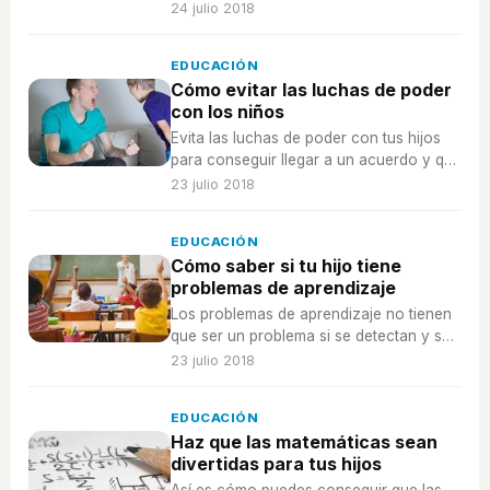
¿en qué consiste? Descubre qué es y
24 julio 2018
cómo funciona.
EDUCACIÓN
Cómo evitar las luchas de poder
con los niños
Evita las luchas de poder con tus hijos
para conseguir llegar a un acuerdo y que
no haya más peleas.
23 julio 2018
EDUCACIÓN
Cómo saber si tu hijo tiene
problemas de aprendizaje
Los problemas de aprendizaje no tienen
que ser un problema si se detectan y se
tratan a tiempo, ¿piensas que tu hijo
23 julio 2018
puede tener problemas de aprendizaje?
EDUCACIÓN
Haz que las matemáticas sean
divertidas para tus hijos