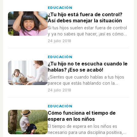
EDUCACIÓN
¿Tu hijo está fuera de control?
Así debes manejar la situación
Si tus hijos suelen estar fuera de control
y ya no sabes qué hacer, ¡así es cómo
debes manejar la situación!
24 julio 2018
EDUCACIÓN
¿Tu hijo no te escucha cuando le
hablas? ¡Eso se acabó!
¿Sientes que cuando hablas a tus hijos
parece que estás hablando con la
pared? Acaba con ese mal hábito ya.
24 julio 2018
EDUCACIÓN
Cómo funciona el tiempo de
espera en los niños
El tiempo de espera en los niños es
necesario para una disciplina positiva,