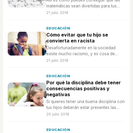
Así es cómo puedes conseguir que las
matemáticas sean divertidas para tus
hijos, ¡y que vean lo útiles que son!
21 julio 2018
EDUCACIÓN
Cómo evitar que tu hijo se
convierta en racista
Desafortunadamente en la sociedad
existe mucho racismo, y es cosa de
todos erradicarlo para siempre.
21 julio 2018
EDUCACIÓN
Por qué la disciplina debe tener
consecuencias positivas y
negativas
Si quieres tener una buena disciplina con
tus hijos deberán estar presentes las
consecuencias positivas y negativas.
20 julio 2018
¡Educar sin castigar es posible!
EDUCACIÓN