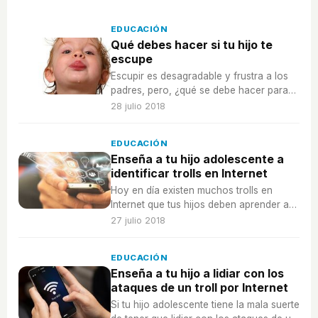
EDUCACIÓN
Qué debes hacer si tu hijo te
escupe
Escupir es desagradable y frustra a los
padres, pero, ¿qué se debe hacer para
no reforzar este mal hábito en los niños?
28 julio 2018
EDUCACIÓN
Enseña a tu hijo adolescente a
identificar trolls en Internet
Hoy en día existen muchos trolls en
Internet que tus hijos deben aprender a
identificar para protegerse de ellos.
27 julio 2018
EDUCACIÓN
Enseña a tu hijo a lidiar con los
ataques de un troll por Internet
Si tu hijo adolescente tiene la mala suerte