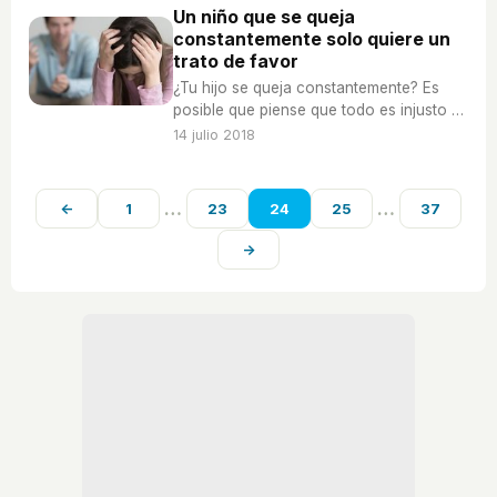
Un niño que se queja
constantemente solo quiere un
trato de favor
¿Tu hijo se queja constantemente? Es
posible que piense que todo es injusto o
quiera que le traten de forma especial.
14 julio 2018
…
…
←
1
23
24
25
37
→