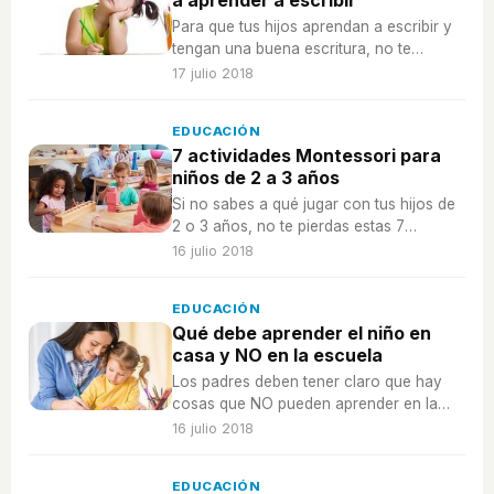
a aprender a escribir
Para que tus hijos aprendan a escribir y
tengan una buena escritura, no te
pierdas estos consejos clave.
17 julio 2018
EDUCACIÓN
7 actividades Montessori para
niños de 2 a 3 años
Si no sabes a qué jugar con tus hijos de
2 o 3 años, no te pierdas estas 7
actividades Montessori para niños.
16 julio 2018
EDUCACIÓN
Qué debe aprender el niño en
casa y NO en la escuela
Los padres deben tener claro que hay
cosas que NO pueden aprender en la
escuela y es en casa donde deben
16 julio 2018
hacerlo.
EDUCACIÓN