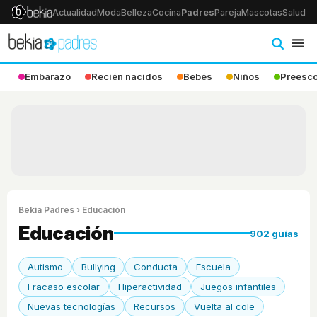
Actualidad
Moda
Belleza
Cocina
Padres
Pareja
Mascotas
Salud
Ps
Embarazo
Recién nacidos
Bebés
Niños
Preesco
Bekia Padres
› Educación
Educación
902 guías
Autismo
Bullying
Conducta
Escuela
Fracaso escolar
Hiperactividad
Juegos infantiles
Nuevas tecnologías
Recursos
Vuelta al cole