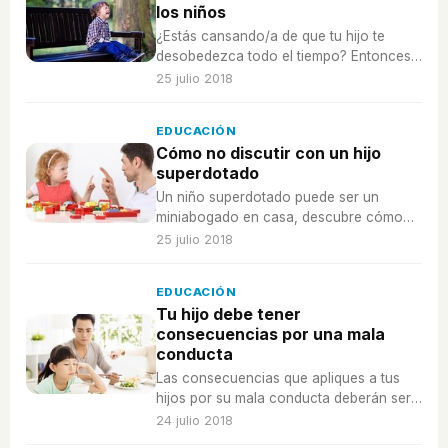
los niños
¿Estás cansando/a de que tu hijo te
desobedezca todo el tiempo? Entonces
no te pierdas estos consejos.
25 julio 2018
EDUCACIÓN
Cómo no discutir con un hijo
superdotado
Un niño superdotado puede ser un
miniabogado en casa, descubre cómo
evitar las discusiones innecesarias con
25 julio 2018
él.
EDUCACIÓN
Tu hijo debe tener
consecuencias por una mala
conducta
Las consecuencias que apliques a tus
hijos por su mala conducta deberán ser
correctas y sobre todo, consistentes.
24 julio 2018