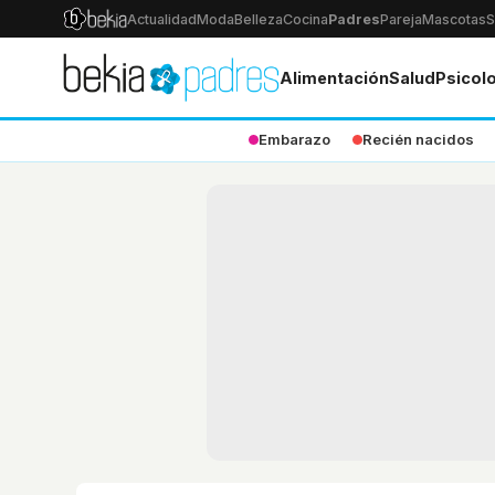
Actualidad
Moda
Belleza
Cocina
Padres
Pareja
Mascotas
S
Alimentación
Salud
Psicol
Embarazo
Recién nacidos