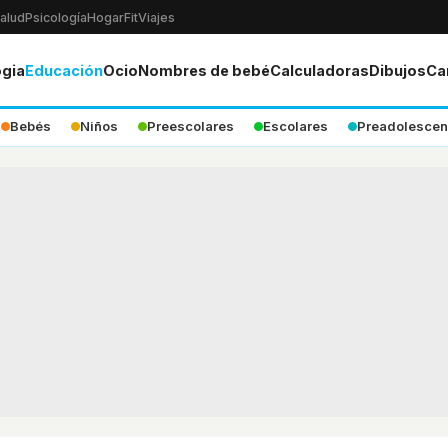
alud
Psicología
Hogar
Fit
Viajes
ogia
Educación
Ocio
Nombres de bebé
Calculadoras
Dibujos
Ca
Bebés
Niños
Preescolares
Escolares
Preadolescen