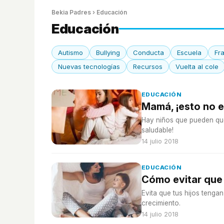
Bekia Padres
› Educación
Educación
Autismo
Bullying
Conducta
Escuela
Fr
Nuevas tecnologías
Recursos
Vuelta al cole
EDUCACIÓN
Mamá, ¡esto no e
Hay niños que pueden que
saludable!
14 julio 2018
EDUCACIÓN
Cómo evitar que 
Evita que tus hijos tenga
crecimiento.
14 julio 2018