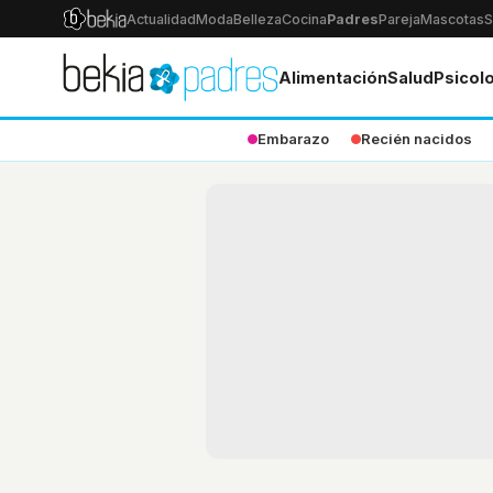
Actualidad
Moda
Belleza
Cocina
Padres
Pareja
Mascotas
S
Alimentación
Salud
Psicol
Embarazo
Recién nacidos