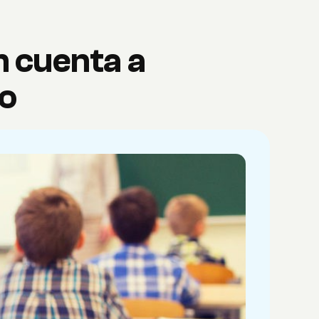
n cuenta a
io