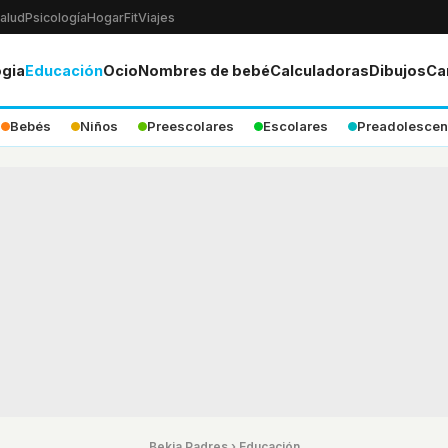
alud
Psicología
Hogar
Fit
Viajes
ogia
Educación
Ocio
Nombres de bebé
Calculadoras
Dibujos
Ca
Bebés
Niños
Preescolares
Escolares
Preadolescen
Bekia Padres
›
Educación