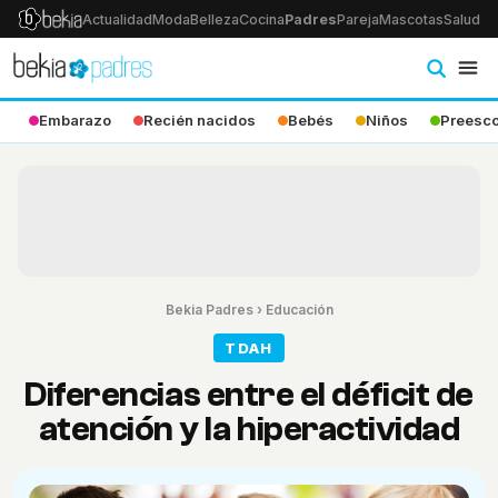
Actualidad
Moda
Belleza
Cocina
Padres
Pareja
Mascotas
Salud
Ps
Embarazo
Recién nacidos
Bebés
Niños
Preesco
Bekia Padres
›
Educación
TDAH
Diferencias entre el déficit de
atención y la hiperactividad