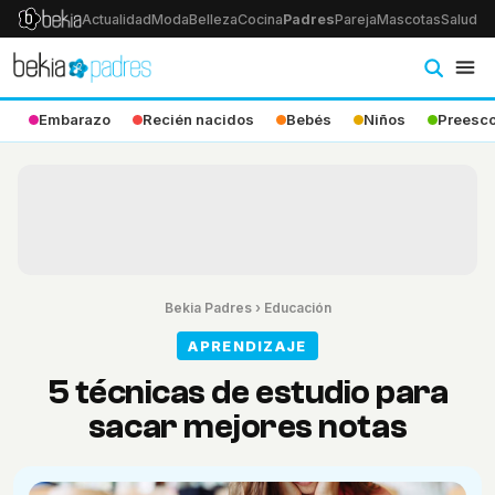
Actualidad
Moda
Belleza
Cocina
Padres
Pareja
Mascotas
Salud
Ps
Embarazo
Recién nacidos
Bebés
Niños
Preesco
Bekia Padres
›
Educación
APRENDIZAJE
5 técnicas de estudio para
sacar mejores notas