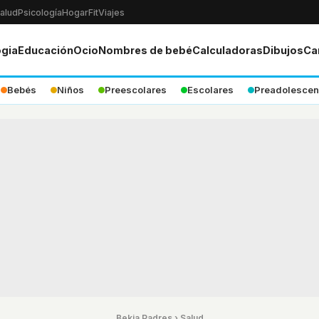
alud
Psicología
Hogar
Fit
Viajes
ogia
Educación
Ocio
Nombres de bebé
Calculadoras
Dibujos
Ca
Bebés
Niños
Preescolares
Escolares
Preadolescen
Bekia Padres
›
Salud