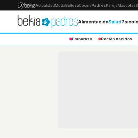
Actualidad
Moda
Belleza
Cocina
Padres
Pareja
Mascotas
S
Alimentación
Salud
Psicol
Embarazo
Recién nacidos