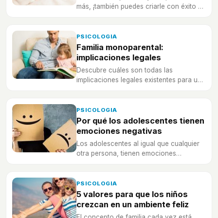
más, ¡también puedes criarle con éxito y
que sea un adulto saludable!
PSICOLOGIA
Familia monoparental:
implicaciones legales
Descubre cuáles son todas las
implicaciones legales existentes para una
familia monoparental.
PSICOLOGIA
Por qué los adolescentes tienen
emociones negativas
Los adolescentes al igual que cualquier
otra persona, tienen emociones
negativas. Es importante que aprendan a
entenderlas y gestionarlas.
PSICOLOGIA
5 valores para que los niños
crezcan en un ambiente feliz
El concepto de familia cada vez está