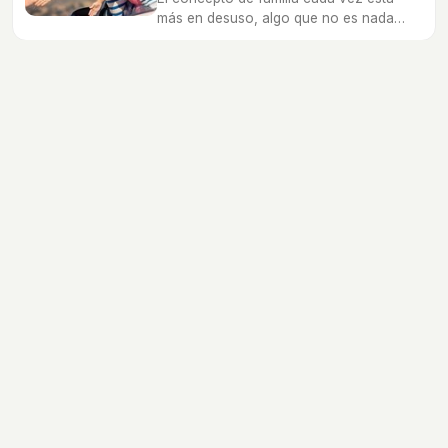
más en desuso, algo que no es nada
positivo ni bueno para los propios niños.
Alimentación
Salud
Psicologia
Educación
Ocio
Nombres de bebé
Calculadoras
Dibujos
Canciones
Diccionario
Embarazo
Recién nacidos
Bebés
Niños
Preescolares
Escolares
Preadolescentes
Adolescentes
Jóvenes
bekia.es
·
moda
·
belleza
·
cocina
·
padres
·
pareja
·
mascotas
·
salud
·
psicología
·
hogar
·
fit
·
viajes