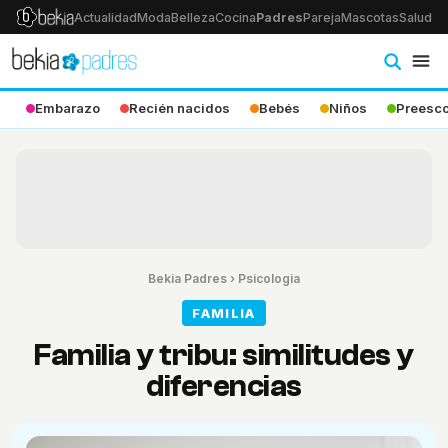
Actualidad
Moda
Belleza
Cocina
Padres
Pareja
Mascotas
Salud
Ps
Embarazo
Recién nacidos
Bebés
Niños
Preesco
Bekia Padres
›
Psicologia
FAMILIA
Familia y tribu: similitudes y
diferencias