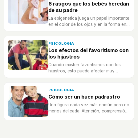
6 rasgos que los bebés heredan
de su padre
La epigenética juega un papel importante
en el color de los ojos y en la forma en
que se ve físicamente una persona.
PSICOLOGIA
Los efectos del favoritismo con
los hijastros
Cuando existen favoritismos con los
hijastros, esto puede afectar muy
negativamente a su desarrollo
emocional.
PSICOLOGIA
Cómo ser un buen padrastro
Una figura cada vez más común pero no
menos delicada. Atención, comprensión
y límites te ayudarán a afrontar este
nuevo rol en tu vida.