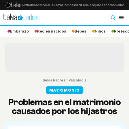
Actualidad
Moda
Belleza
Cocina
Padres
Pareja
Mascotas
Salud
Ps
Embarazo
Recién nacidos
Bebés
Niños
Preesco
Bekia Padres
›
Psicologia
MATRIMONIO
Problemas en el matrimonio
causados por los hijastros