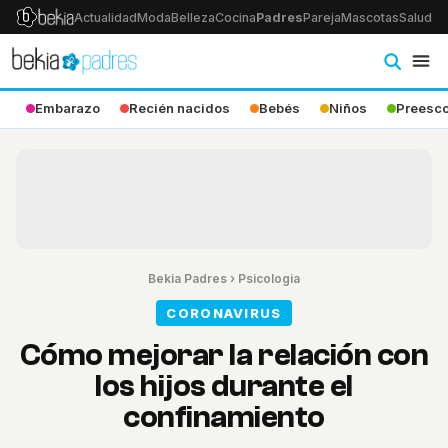
Actualidad
Moda
Belleza
Cocina
Padres
Pareja
Mascotas
Salud
Ps
Embarazo
Recién nacidos
Bebés
Niños
Preesco
Bekia Padres
›
Psicologia
CORONAVIRUS
Cómo mejorar la relación con
los hijos durante el
confinamiento