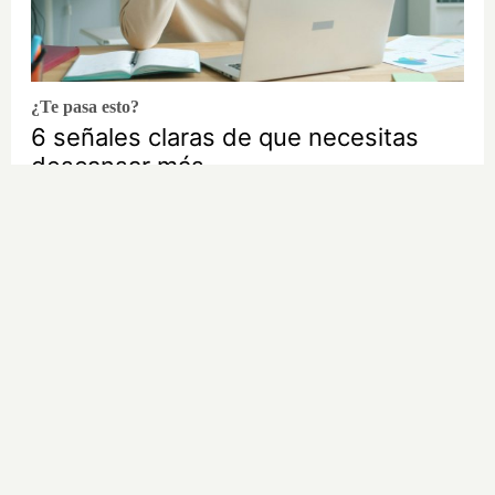
¿Te pasa esto?
6 señales claras de que necesitas
descansar más
DISCOVER WITH
LO MÁS LEÍDO EN PADRES
Diarrea en el embarazo: causas y tratamiento
Síntomas que indican que el parto se acerca
El hipo en el bebé recién nacido: por qué se produce y
cómo aliviarlo