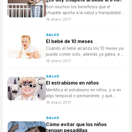
Son muchos los beneficios que el
chupete aporta a la salud y tranquilidad
del bebé, te contamos algunos de ellos
18 enero 2017
para ayudarte a decidir si usarlo o no.
SALUD
El bebé de 10 meses
Cuando el bebé alcanza los 10 meses ya
puede comer solo, además ya gatea, e
incluso puede empezar a dar sus
16 enero 2017
primeros pasos.
SALUD
El estrabismo en niños
Identifica el estrabismo en niños, y si es
algo temporal o permanente, y qué
tratamientos existen para corregirlo, si
16 enero 2017
hiciera falta.
SALUD
Cómo evitar que los niños
tengan pesadillas