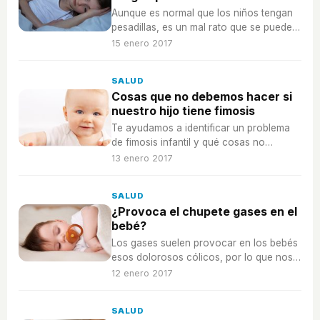
Aunque es normal que los niños tengan
pesadillas, es un mal rato que se puede
prevenir con unos buenos hábitos de
15 enero 2017
sueño.
SALUD
Cosas que no debemos hacer si
nuestro hijo tiene fimosis
Te ayudamos a identificar un problema
de fimosis infantil y qué cosas no
debemos hacer nunca a un bebé o un
13 enero 2017
niño si sospechamos que lo padece.
SALUD
¿Provoca el chupete gases en el
bebé?
Los gases suelen provocar en los bebés
esos dolorosos cólicos, por lo que nos
puede preocupar que el chupete sea una
12 enero 2017
fuente de los mismos, pero no es algo
que tenga que pasar a nuestro bebé.
SALUD