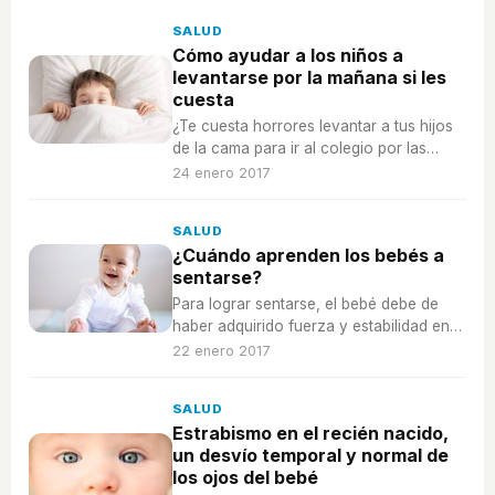
SALUD
Cómo ayudar a los niños a
levantarse por la mañana si les
cuesta
¿Te cuesta horrores levantar a tus hijos
de la cama para ir al colegio por las
mañanas? Te damos algunos trucos para
24 enero 2017
conseguir que se levante sin problemas.
SALUD
¿Cuándo aprenden los bebés a
sentarse?
Para lograr sentarse, el bebé debe de
haber adquirido fuerza y estabilidad en
su cuerpo, y cuando lo consiga, verá el
22 enero 2017
mundo desde una nueva perspectiva.
SALUD
Estrabismo en el recién nacido,
un desvío temporal y normal de
los ojos del bebé