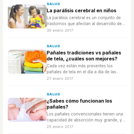
SALUD
La parálisis cerebral en niños
La parálisis cerebral es un conjunto de
trastornos que afectan al desarrollo de
los niños a causa de una lesión en el
30 enero 2017
sistema nervioso durante su maduración.
SALUD
Pañales tradiciones vs pañales
de tela, ¿cuáles son mejores?
Cada vez están más presentes los
pañales de tela en el día a día de las
familias, pero los de usar y tirar son muy
27 enero 2017
prácticos, ¿por cuáles decantarnos?
SALUD
¿Sabes cómo funcionan los
pañales?
Los pañales convencionales tienen una
capacidad de absorción muy grande, y
es gracias a todos estos compuestos
25 enero 2017
que tienen.