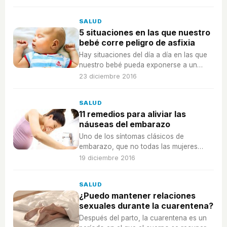
esto es lo que podemos hacer para
reducirlo.
SALUD
5 situaciones en las que nuestro
bebé corre peligro de asfixia
Hay situaciones del día a día en las que
nuestro bebé pueda exponerse a un
riesgo grande de asfixia, debemos
23 diciembre 2016
aprender a identificarlas para evitarlas.
SALUD
11 remedios para aliviar las
náuseas del embarazo
Uno de los síntomas clásicos de
embarazo, que no todas las mujeres
sufren, son las náuseas, te ayuamos a
19 diciembre 2016
combatirlas con estos remedios caseros.
SALUD
¿Puedo mantener relaciones
sexuales durante la cuarentena?
Después del parto, la cuarentena es un