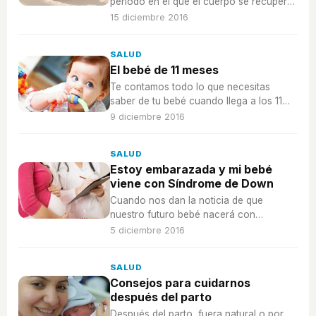
período en el que el cuerpo se recupera,
te damos estas recomendaciones si
15 diciembre 2016
quieres tener relaciones sexuales.
SALUD
El bebé de 11 meses
Te contamos todo lo que necesitas
saber de tu bebé cuando llega a los 11
meses, ya está a punto de cumplir 1 año
9 diciembre 2016
y cada semana va adquiriendo nuevos
hitos en su desarrollo.
SALUD
Estoy embarazada y mi bebé
viene con Síndrome de Down
Cuando nos dan la noticia de que
nuestro futuro bebé nacerá con
Síndrome de Down, es normal sentirse
5 diciembre 2016
inseguro por si podremos darle al niño
todo lo que necesita.
SALUD
Consejos para cuidarnos
después del parto
Después del parto, fuera natural o por