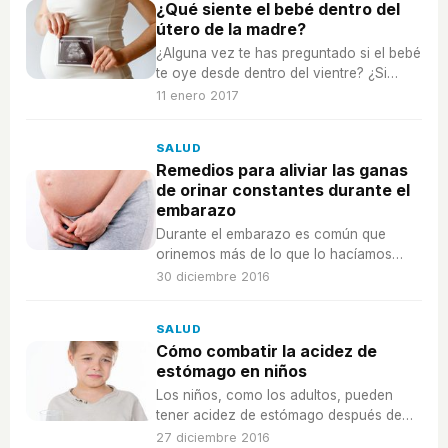
¿Qué siente el bebé dentro del
útero de la madre?
¿Alguna vez te has preguntado si el bebé
te oye desde dentro del vientre? ¿Si
sufre, se pone nervioso o está
11 enero 2017
contento?
SALUD
Remedios para aliviar las ganas
de orinar constantes durante el
embarazo
Durante el embarazo es común que
orinemos más de lo que lo hacíamos
antes, pero podemos intentar que sea
30 diciembre 2016
menos molesto.
SALUD
Cómo combatir la acidez de
estómago en niños
Los niños, como los adultos, pueden
tener acidez de estómago después de
una comida copiosa y rica en grasas,
27 diciembre 2016