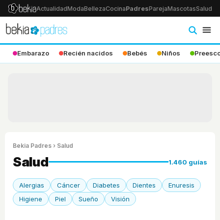
Actualidad
Moda
Belleza
Cocina
Padres
Pareja
Mascotas
Salud
Ps
Embarazo
Recién nacidos
Bebés
Niños
Preesco
Bekia Padres
› Salud
Salud
1.460 guías
Alergias
Cáncer
Diabetes
Dientes
Enuresis
Higiene
Piel
Sueño
Visión