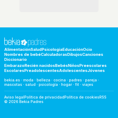
Alimentación
Salud
Psicologia
Educación
Ocio
Nombres de bebé
Calculadoras
Dibujos
Canciones
Diccionario
Embarazo
Recién nacidos
Bebés
Niños
Preescolares
Escolares
Preadolescentes
Adolescentes
Jóvenes
bekia.es
·
moda
·
belleza
·
cocina
·
padres
·
pareja
·
mascotas
·
salud
·
psicología
·
hogar
·
fit
·
viajes
Aviso legal
Política de privacidad
Política de cookies
RSS
© 2026 Bekia Padres