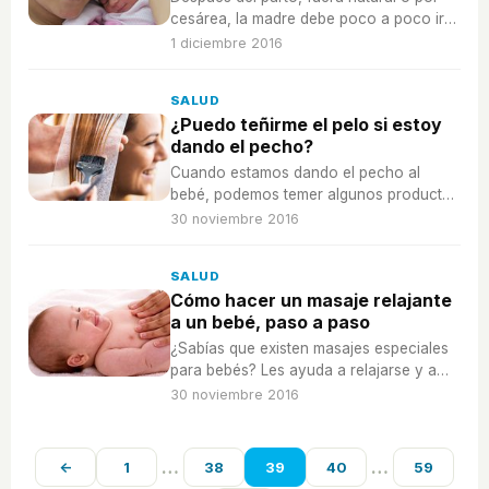
cesárea, la madre debe poco a poco ir
recuperándose, para ello os
1 diciembre 2016
recomendamos estos consejos.
SALUD
¿Puedo teñirme el pelo si estoy
dando el pecho?
Cuando estamos dando el pecho al
bebé, podemos temer algunos productos
que entren en contacto con nuestro
30 noviembre 2016
cuerpo y se puedan transmitir al bebé.
SALUD
Cómo hacer un masaje relajante
a un bebé, paso a paso
¿Sabías que existen masajes especiales
para bebés? Les ayuda a relajarse y a
dormir mejor a la vez que refuerza
30 noviembre 2016
nuestro contacto piel con piel.
…
…
←
1
38
39
40
59