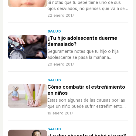
Si notas que tu bebé tiene uno de sus
ojos desviados, no pienses que va a ser
algo permanente, todavía no tiene fuerza
22 enero 2017
para alinear los ojos.
SALUD
¿Tu hijo adolescente duerme
demasiado?
Seguramente notes que tu hijo o hija
adolescente se pasa la mañana
durmiendo, pero no es pereza, en
20 enero 2017
realidad es algo relacionado con su
cuerpo y los ritmos circadianos.
SALUD
Cómo combatir el estreñimiento
en niños
Estas son algunas de las causas por las
que un niño puede sufrir estreñimiento
ocasional, y algunos trucos para
19 enero 2017
remediarlo.
SALUD
¿Le doy chupete al bebé sí o no?