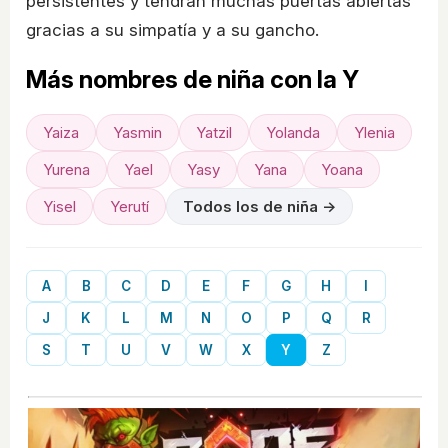
persistentes y tendrán muchas puertas abiertas
gracias a su simpatía y a su gancho.
Más nombres de niña con la Y
Yaiza
Yasmin
Yatzil
Yolanda
Ylenia
Yurena
Yael
Yasy
Yana
Yoana
Yisel
Yerutí
Todos los de niña →
A
B
C
D
E
F
G
H
I
J
K
L
M
N
O
P
Q
R
S
T
U
V
W
X
Y
Z