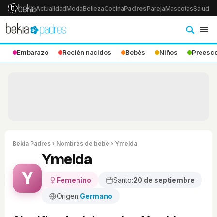
Actualidad
Moda
Belleza
Cocina
Padres
Pareja
Mascotas
Salud
Ps
Embarazo
Recién nacidos
Bebés
Niños
Preesco
Bekia Padres
›
Nombres de bebé
› Ymelda
Ymelda
Y
Femenino
Santo:
20 de septiembre
Origen:
Germano