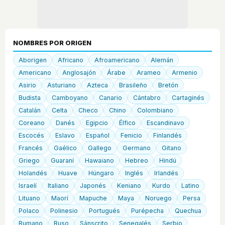
NOMBRES POR ORIGEN
Aborigen
Africano
Afroamericano
Alemán
Americano
Anglosajón
Árabe
Arameo
Armenio
Asirio
Asturiano
Azteca
Brasileño
Bretón
Budista
Camboyano
Canario
Cántabro
Cartaginés
Catalán
Celta
Checo
Chino
Colombiano
Coreano
Danés
Egipcio
Élfico
Escandinavo
Escocés
Eslavo
Español
Fenicio
Finlandés
Francés
Gaélico
Gallego
Germano
Gitano
Griego
Guaraní
Hawaiano
Hebreo
Hindú
Holandés
Huave
Húngaro
Inglés
Irlandés
Israelí
Italiano
Japonés
Keniano
Kurdo
Latino
Lituano
Maorí
Mapuche
Maya
Noruego
Persa
Polaco
Polinesio
Portugués
Purépecha
Quechua
Rumano
Ruso
Sánscrito
Senegalés
Serbio