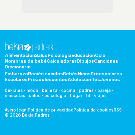
Alimentación
Salud
Psicologia
Educación
Ocio
Nombres de bebé
Calculadoras
Dibujos
Canciones
Diccionario
Embarazo
Recién nacidos
Bebés
Niños
Preescolares
Escolares
Preadolescentes
Adolescentes
Jóvenes
bekia.es
·
moda
·
belleza
·
cocina
·
padres
·
pareja
·
mascotas
·
salud
·
psicología
·
hogar
·
fit
·
viajes
Aviso legal
Política de privacidad
Política de cookies
RSS
© 2026 Bekia Padres