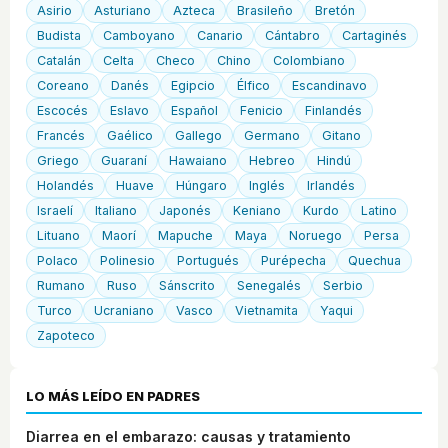
Asirio
Asturiano
Azteca
Brasileño
Bretón
Budista
Camboyano
Canario
Cántabro
Cartaginés
Catalán
Celta
Checo
Chino
Colombiano
Coreano
Danés
Egipcio
Élfico
Escandinavo
Escocés
Eslavo
Español
Fenicio
Finlandés
Francés
Gaélico
Gallego
Germano
Gitano
Griego
Guaraní
Hawaiano
Hebreo
Hindú
Holandés
Huave
Húngaro
Inglés
Irlandés
Israelí
Italiano
Japonés
Keniano
Kurdo
Latino
Lituano
Maorí
Mapuche
Maya
Noruego
Persa
Polaco
Polinesio
Portugués
Purépecha
Quechua
Rumano
Ruso
Sánscrito
Senegalés
Serbio
Turco
Ucraniano
Vasco
Vietnamita
Yaqui
Zapoteco
LO MÁS LEÍDO EN PADRES
Diarrea en el embarazo: causas y tratamiento