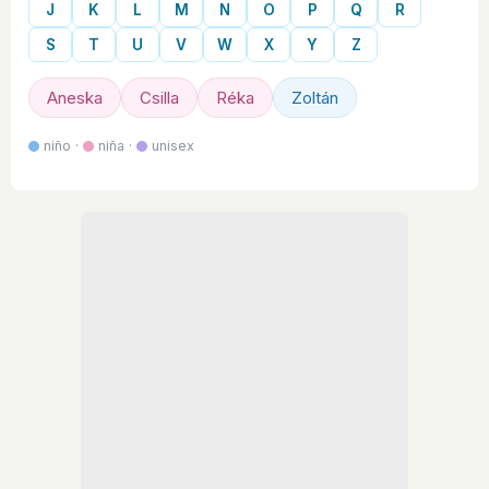
J
K
L
M
N
O
P
Q
R
S
T
U
V
W
X
Y
Z
Aneska
Csilla
Réka
Zoltán
niño ·
niña ·
unisex