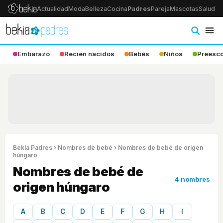
Actualidad
Moda
Belleza
Cocina
Padres
Pareja
Mascotas
Salud
Ps
Embarazo
Recién nacidos
Bebés
Niños
Preesco
Bekia Padres
›
Nombres de bebé
› Nombres de bebé de origen
húngaro
Nombres de bebé de
4 nombres
origen húngaro
A
B
C
D
E
F
G
H
I