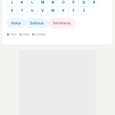
J
K
L
M
N
O
P
Q
R
S
T
U
V
W
X
Y
Z
Askar
Baltasar
Semíramis
niño ·
niña ·
unisex