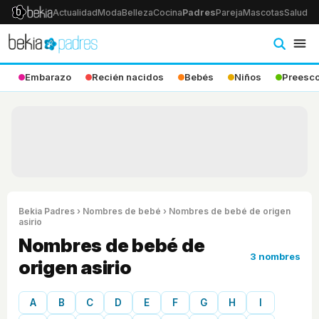
Actualidad
Moda
Belleza
Cocina
Padres
Pareja
Mascotas
Salud
Ps
Embarazo
Recién nacidos
Bebés
Niños
Preesco
Bekia Padres
›
Nombres de bebé
› Nombres de bebé de origen
asirio
Nombres de bebé de
3 nombres
origen asirio
A
B
C
D
E
F
G
H
I