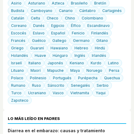
Asirio
Asturiano
Azteca
Brasileño
Bretón
Budista
Camboyano
Canario
Cántabro
Cartaginés
Catalán
Celta
Checo
Chino
Colombiano
Coreano
Danés
Egipcio
Élfico
Escandinavo
Escocés
Eslavo
Español
Fenicio
Finlandés
Francés
Gaélico
Gallego
Germano
Gitano
Griego
Guaraní
Hawaiano
Hebreo
Hindú
Holandés
Huave
Húngaro
Inglés
Irlandés
Israelí
Italiano
Japonés
Keniano
Kurdo
Latino
Lituano
Maorí
Mapuche
Maya
Noruego
Persa
Polaco
Polinesio
Portugués
Purépecha
Quechua
Rumano
Ruso
Sánscrito
Senegalés
Serbio
Turco
Ucraniano
Vasco
Vietnamita
Yaqui
Zapoteco
LO MÁS LEÍDO EN PADRES
Diarrea en el embarazo: causas y tratamiento