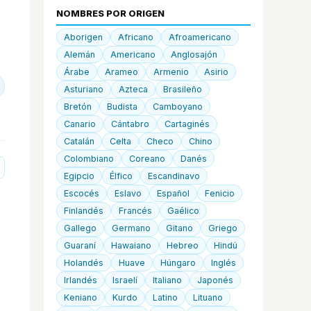
NOMBRES POR ORIGEN
Aborigen
Africano
Afroamericano
Alemán
Americano
Anglosajón
Árabe
Arameo
Armenio
Asirio
Asturiano
Azteca
Brasileño
Bretón
Budista
Camboyano
Canario
Cántabro
Cartaginés
Catalán
Celta
Checo
Chino
Colombiano
Coreano
Danés
Egipcio
Élfico
Escandinavo
Escocés
Eslavo
Español
Fenicio
Finlandés
Francés
Gaélico
Gallego
Germano
Gitano
Griego
Guaraní
Hawaiano
Hebreo
Hindú
Holandés
Huave
Húngaro
Inglés
Irlandés
Israelí
Italiano
Japonés
Keniano
Kurdo
Latino
Lituano