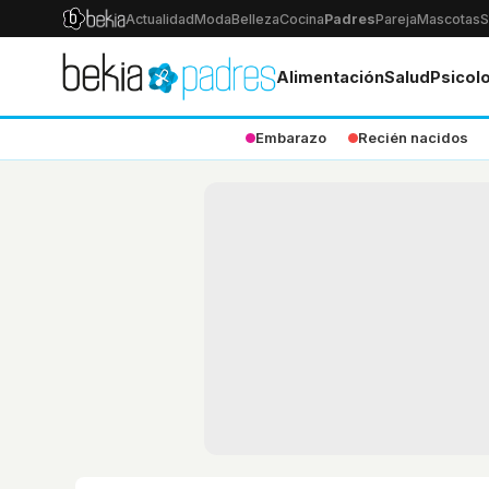
Actualidad
Moda
Belleza
Cocina
Padres
Pareja
Mascotas
S
Alimentación
Salud
Psicol
Embarazo
Recién nacidos