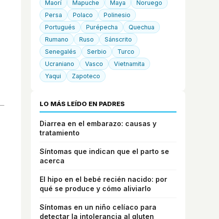
Maorí
Mapuche
Maya
Noruego
Persa
Polaco
Polinesio
Portugués
Purépecha
Quechua
Rumano
Ruso
Sánscrito
Senegalés
Serbio
Turco
Ucraniano
Vasco
Vietnamita
Yaqui
Zapoteco
LO MÁS LEÍDO EN PADRES
Diarrea en el embarazo: causas y
tratamiento
Síntomas que indican que el parto se
acerca
El hipo en el bebé recién nacido: por
qué se produce y cómo aliviarlo
Síntomas en un niño celíaco para
detectar la intolerancia al gluten