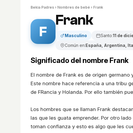
Bekia Padres
›
Nombres de bebé
› Frank
Frank
F
Masculino
Santo:
11 de dic
Común en:
España, Argentina, Ita
Significado del nombre Frank
El nombre de Frank es de origen germano y 
Este nombre hace referencia a una tribu g
de FRancia y Holanda. Por ello también pued
Los hombres que se llaman Frank destacan
las que les guata emprender. Por otro lado
toman confianza y esto es algo que les c