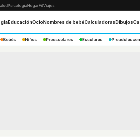
alud
Psicología
Hogar
Fit
Viajes
ogia
Educación
Ocio
Nombres de bebé
Calculadoras
Dibujos
Ca
Bebés
Niños
Preescolares
Escolares
Preadolescen