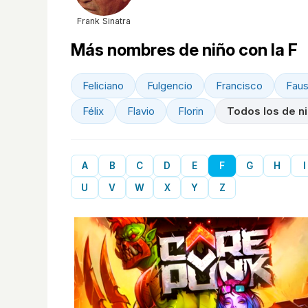
Frank Sinatra
Más nombres de niño con la F
Feliciano
Fulgencio
Francisco
Faus
Félix
Flavio
Florin
Todos los de n
A
B
C
D
E
F
G
H
I
U
V
W
X
Y
Z