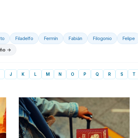
to
Filadelfo
Fermín
Fabián
Filogonio
Felipe
iño →
J
K
L
M
N
O
P
Q
R
S
T