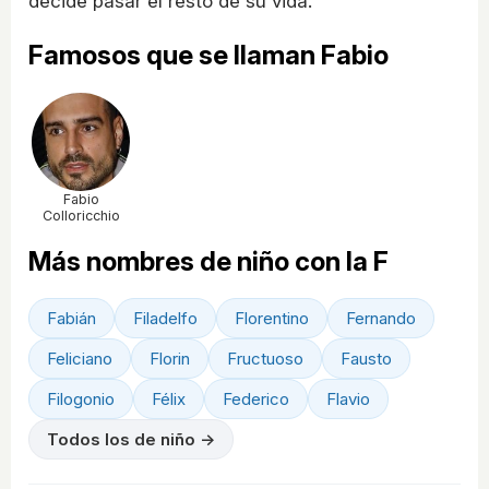
decide pasar el resto de su vida.
Famosos que se llaman Fabio
Fabio
Colloricchio
Más nombres de niño con la F
Fabián
Filadelfo
Florentino
Fernando
Feliciano
Florin
Fructuoso
Fausto
Filogonio
Félix
Federico
Flavio
Todos los de niño →