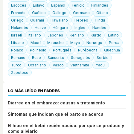
Escocés
Eslavo
Español
Fenicio
Finlandés
Francés
Gaélico
Gallego
Germano
Gitano
Griego
Guaraní
Hawaiano
Hebreo
Hindú
Holandés
Huave
Húngaro
Inglés
Irlandés
Israelí
Italiano
Japonés
Keniano
Kurdo
Latino
Lituano
Maorí
Mapuche
Maya
Noruego
Persa
Polaco
Polinesio
Portugués
Purépecha
Quechua
Rumano
Ruso
Sánscrito
Senegalés
Serbio
Turco
Ucraniano
Vasco
Vietnamita
Yaqui
Zapoteco
LO MÁS LEÍDO EN PADRES
Diarrea en el embarazo: causas y tratamiento
Síntomas que indican que el parto se acerca
El hipo en el bebé recién nacido: por qué se produce y
cómo aliviarlo