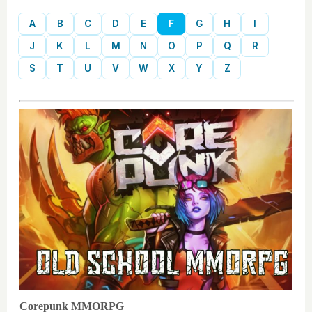
A
B
C
D
E
F
G
H
I
J
K
L
M
N
O
P
Q
R
S
T
U
V
W
X
Y
Z
Corepunk MMORPG