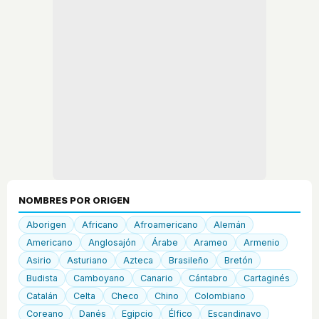
NOMBRES POR ORIGEN
Aborigen
Africano
Afroamericano
Alemán
Americano
Anglosajón
Árabe
Arameo
Armenio
Asirio
Asturiano
Azteca
Brasileño
Bretón
Budista
Camboyano
Canario
Cántabro
Cartaginés
Catalán
Celta
Checo
Chino
Colombiano
Coreano
Danés
Egipcio
Élfico
Escandinavo