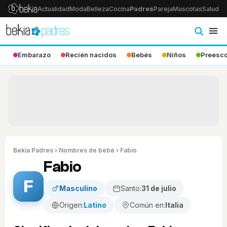
Actualidad
Moda
Belleza
Cocina
Padres
Pareja
Mascotas
Salud
Ps
Embarazo
Recién nacidos
Bebés
Niños
Preesco
Bekia Padres
›
Nombres de bebé
› Fabio
Fabio
F
Masculino
Santo:
31 de julio
Origen:
Latino
Común en:
Italia