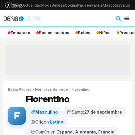
Actualidad
Moda
Belleza
Cocina
Padres
Pareja
Mascotas
Salud
Ps
Embarazo
Recién nacidos
Bebés
Niños
Preesco
Bekia Padres
›
Nombres de bebé
› Florentino
Florentino
Masculino
Santo:
27 de septiembre
F
Origen:
Latino
Común en:
España, Alemania, Francia