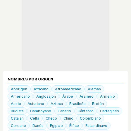
NOMBRES POR ORIGEN
Aborigen
Africano
Afroamericano
Alemán
Americano
Anglosajón
Árabe
Arameo
Armenio
Asirio
Asturiano
Azteca
Brasileño
Bretón
Budista
Camboyano
Canario
Cántabro
Cartaginés
Catalán
Celta
Checo
Chino
Colombiano
Coreano
Danés
Egipcio
Élfico
Escandinavo