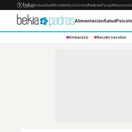
Actualidad
Moda
Belleza
Cocina
Padres
Pareja
Mascotas
S
Alimentación
Salud
Psicol
Embarazo
Recién nacidos