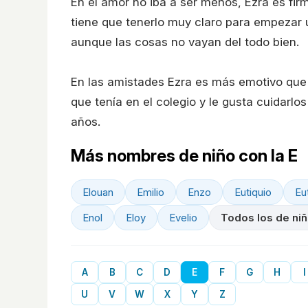
En el amor no iba a ser menos, Ezra es fir
tiene que tenerlo muy claro para empezar un
aunque las cosas no vayan del todo bien.
En las amistades Ezra es más emotivo que 
que tenía en el colegio y le gusta cuidarl
años.
Más nombres de niño con la E
Elouan
Emilio
Enzo
Eutiquio
Eu
Enol
Eloy
Evelio
Todos los de ni
A
B
C
D
E
F
G
H
I
U
V
W
X
Y
Z