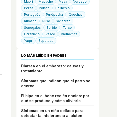
Maorí
Mapuche
Maya
Noruego
Persa
Polaco
Polinesio
Portugués
Purépecha
Quechua
Rumano
Ruso
Sánscrito
Senegalés
Serbio
Turco
Ucraniano
Vasco
Vietnamita
Yaqui
Zapoteco
LO MÁS LEÍDO EN PADRES
Diarrea en el embarazo: causas y
tratamiento
Síntomas que indican que el parto se
acerca
El hipo en el bebé recién nacido: por
qué se produce y cómo aliviarlo
Síntomas en un niño celíaco para
detectar la intolerancia al gluten