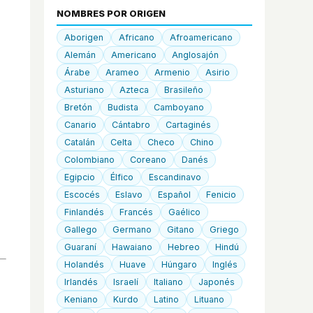
NOMBRES POR ORIGEN
Aborigen
Africano
Afroamericano
Alemán
Americano
Anglosajón
Árabe
Arameo
Armenio
Asirio
Asturiano
Azteca
Brasileño
Bretón
Budista
Camboyano
Canario
Cántabro
Cartaginés
Catalán
Celta
Checo
Chino
Colombiano
Coreano
Danés
Egipcio
Élfico
Escandinavo
Escocés
Eslavo
Español
Fenicio
Finlandés
Francés
Gaélico
Gallego
Germano
Gitano
Griego
Guaraní
Hawaiano
Hebreo
Hindú
Holandés
Huave
Húngaro
Inglés
Irlandés
Israelí
Italiano
Japonés
Keniano
Kurdo
Latino
Lituano