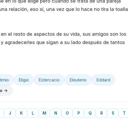
me en lo que elige pero cuando se trata de una pareja
a relación, eso sí, una vez que lo hace no tira la toalla
en el resto de aspectos de su vida, sus amigos son los
os y agradecerles que sigan a su lado después de tantos
timio
Eligio
Estercacio
Eleuterio
Eddard
ño →
J
K
L
M
N
O
P
Q
R
S
T