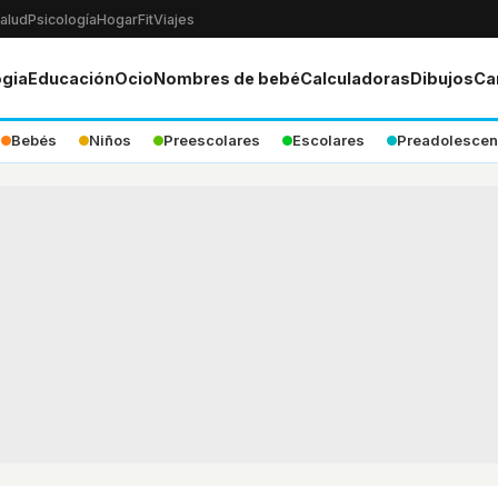
alud
Psicología
Hogar
Fit
Viajes
ogia
Educación
Ocio
Nombres de bebé
Calculadoras
Dibujos
Ca
Bebés
Niños
Preescolares
Escolares
Preadolescen