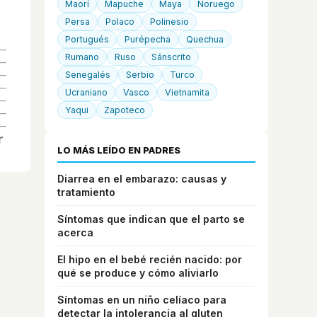
Maorí
Mapuche
Maya
Noruego
Persa
Polaco
Polinesio
Portugués
Purépecha
Quechua
Rumano
Ruso
Sánscrito
Senegalés
Serbio
Turco
Ucraniano
Vasco
Vietnamita
Yaqui
Zapoteco
LO MÁS LEÍDO EN PADRES
Diarrea en el embarazo: causas y
tratamiento
Síntomas que indican que el parto se
acerca
El hipo en el bebé recién nacido: por
qué se produce y cómo aliviarlo
Síntomas en un niño celíaco para
detectar la intolerancia al gluten