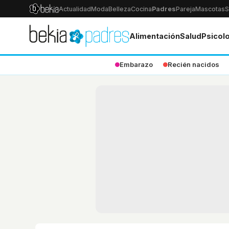
Actualidad
Moda
Belleza
Cocina
Padres
Pareja
Mascotas
S
Alimentación
Salud
Psicol
Embarazo
Recién nacidos