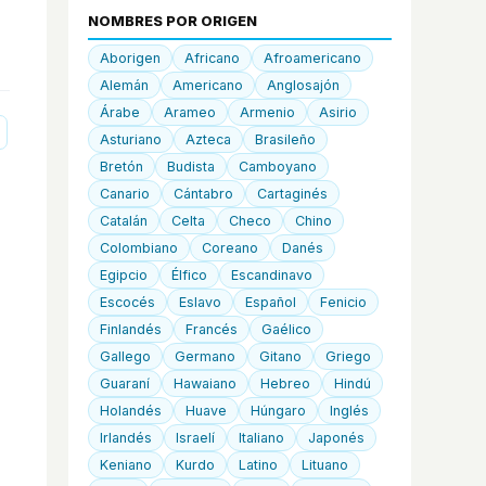
NOMBRES POR ORIGEN
Aborigen
Africano
Afroamericano
Alemán
Americano
Anglosajón
Árabe
Arameo
Armenio
Asirio
Asturiano
Azteca
Brasileño
Bretón
Budista
Camboyano
Canario
Cántabro
Cartaginés
Catalán
Celta
Checo
Chino
Colombiano
Coreano
Danés
Egipcio
Élfico
Escandinavo
Escocés
Eslavo
Español
Fenicio
Finlandés
Francés
Gaélico
Gallego
Germano
Gitano
Griego
Guaraní
Hawaiano
Hebreo
Hindú
Holandés
Huave
Húngaro
Inglés
Irlandés
Israelí
Italiano
Japonés
Keniano
Kurdo
Latino
Lituano