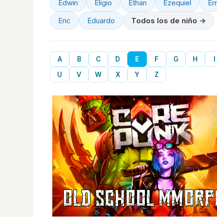
Edwin
Eligio
Ethan
Ezequiel
Er
Eric
Eduardo
Todos los de niño →
A
B
C
D
E
F
G
H
I
U
V
W
X
Y
Z