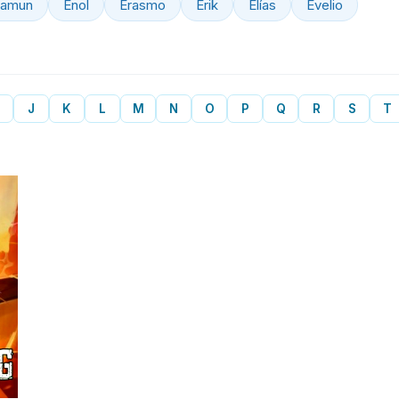
ramun
Enol
Erasmo
Erik
Elías
Evelio
J
K
L
M
N
O
P
Q
R
S
T