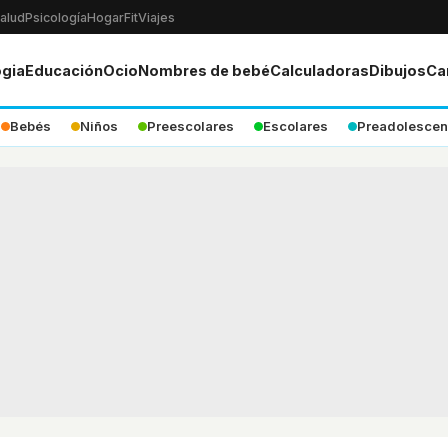
alud
Psicología
Hogar
Fit
Viajes
ogia
Educación
Ocio
Nombres de bebé
Calculadoras
Dibujos
Ca
Bebés
Niños
Preescolares
Escolares
Preadolescen