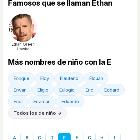
Famosos que se llaman Ethan
Ethan Green
Hawke
Más nombres de niño con la E
Enrique
Eloy
Eleuterio
Elouan
Erwan
Eligio
Eulogio
Eric
Eddard
Enol
Erramun
Eduardo
Todos los de niño →
A
B
C
D
E
F
G
H
I