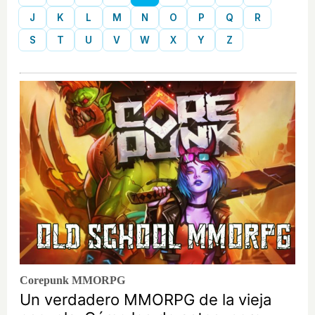
J
K
L
M
N
O
P
Q
R
S
T
U
V
W
X
Y
Z
Corepunk MMORPG
Un verdadero MMORPG de la vieja