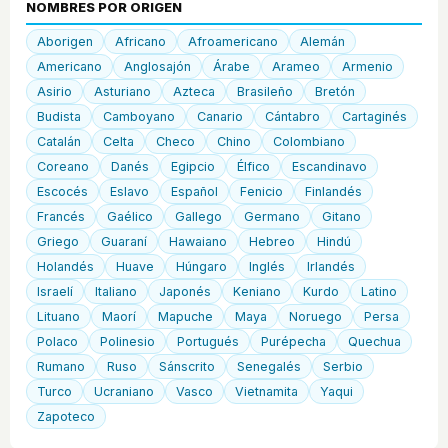
NOMBRES POR ORIGEN
Aborigen
Africano
Afroamericano
Alemán
Americano
Anglosajón
Árabe
Arameo
Armenio
Asirio
Asturiano
Azteca
Brasileño
Bretón
Budista
Camboyano
Canario
Cántabro
Cartaginés
Catalán
Celta
Checo
Chino
Colombiano
Coreano
Danés
Egipcio
Élfico
Escandinavo
Escocés
Eslavo
Español
Fenicio
Finlandés
Francés
Gaélico
Gallego
Germano
Gitano
Griego
Guaraní
Hawaiano
Hebreo
Hindú
Holandés
Huave
Húngaro
Inglés
Irlandés
Israelí
Italiano
Japonés
Keniano
Kurdo
Latino
Lituano
Maorí
Mapuche
Maya
Noruego
Persa
Polaco
Polinesio
Portugués
Purépecha
Quechua
Rumano
Ruso
Sánscrito
Senegalés
Serbio
Turco
Ucraniano
Vasco
Vietnamita
Yaqui
Zapoteco