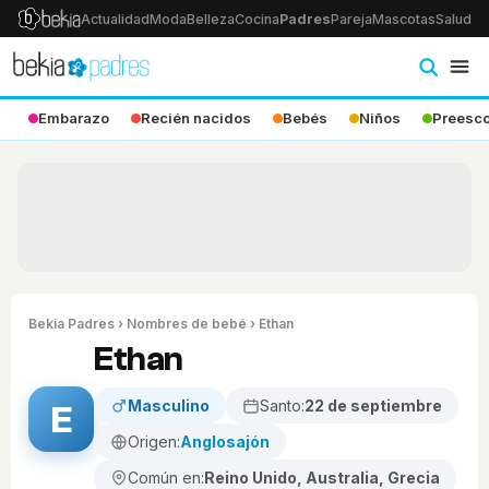
Actualidad
Moda
Belleza
Cocina
Padres
Pareja
Mascotas
Salud
Ps
Embarazo
Recién nacidos
Bebés
Niños
Preesco
Bekia Padres
›
Nombres de bebé
› Ethan
Ethan
Masculino
Santo:
22 de septiembre
E
Origen:
Anglosajón
Común en:
Reino Unido, Australia, Grecia