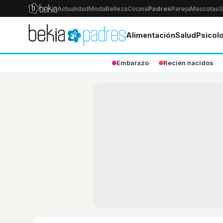
Actualidad
Moda
Belleza
Cocina
Padres
Pareja
Mascotas
S
Alimentación
Salud
Psicol
Embarazo
Recién nacidos