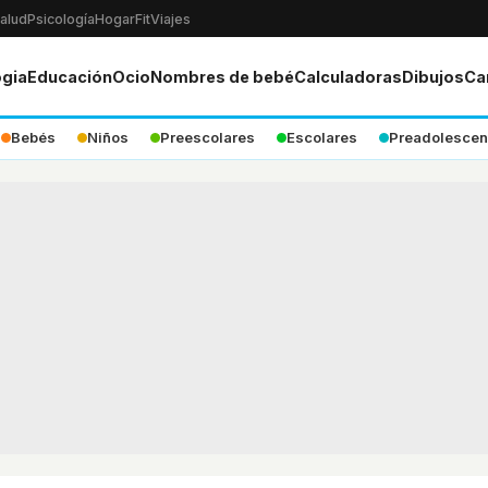
alud
Psicología
Hogar
Fit
Viajes
ogia
Educación
Ocio
Nombres de bebé
Calculadoras
Dibujos
Ca
Bebés
Niños
Preescolares
Escolares
Preadolescen