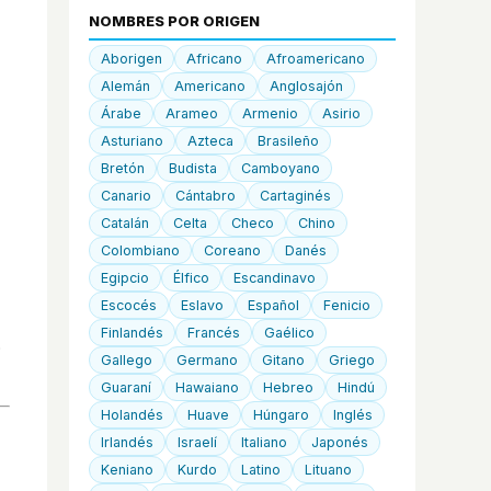
NOMBRES POR ORIGEN
Aborigen
Africano
Afroamericano
Alemán
Americano
Anglosajón
Árabe
Arameo
Armenio
Asirio
Asturiano
Azteca
Brasileño
Bretón
Budista
Camboyano
Canario
Cántabro
Cartaginés
Catalán
Celta
Checo
Chino
Colombiano
Coreano
Danés
Egipcio
Élfico
Escandinavo
Escocés
Eslavo
Español
Fenicio
Finlandés
Francés
Gaélico
Gallego
Germano
Gitano
Griego
Guaraní
Hawaiano
Hebreo
Hindú
Holandés
Huave
Húngaro
Inglés
Irlandés
Israelí
Italiano
Japonés
Keniano
Kurdo
Latino
Lituano