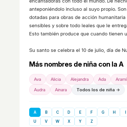
encantadoras con todo el mundo. De hech
anteponiéndolo incluso al suyo propio. So
dotadas para obras de acción humanitaria 
sensibles y sobre todo leales que le entreg
Esto también produce que cuando tienen u
Su santo se celebra el 10 de julio, día de 
Más nombres de niña con la A
Ava
Alicia
Alejandra
Ada
Aramí
Audra
Ainara
Todos los de niña →
A
B
C
D
E
F
G
H
I
U
V
W
X
Y
Z