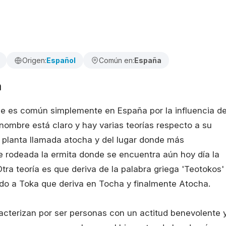
Origen:
Español
Común en:
España
a
e es común simplemente en España por la influencia d
 nombre está claro y hay varias teorías respecto a su
a planta llamada atocha y del lugar donde más
 rodeada la ermita donde se encuentra aún hoy día la
Otra teoría es que deriva de la palabra griega 'Teotokos'
ndo a Toka que deriva en Tocha y finalmente Atocha.
cterizan por ser personas con un actitud benevolente 