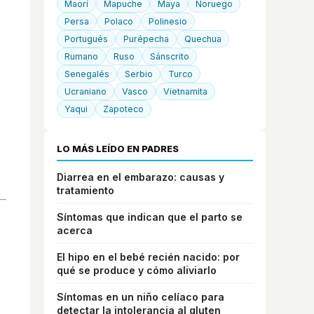
Maorí
Mapuche
Maya
Noruego
Persa
Polaco
Polinesio
Portugués
Purépecha
Quechua
Rumano
Ruso
Sánscrito
Senegalés
Serbio
Turco
Ucraniano
Vasco
Vietnamita
Yaqui
Zapoteco
LO MÁS LEÍDO EN PADRES
Diarrea en el embarazo: causas y
tratamiento
Síntomas que indican que el parto se
acerca
El hipo en el bebé recién nacido: por
qué se produce y cómo aliviarlo
Síntomas en un niño celíaco para
detectar la intolerancia al gluten