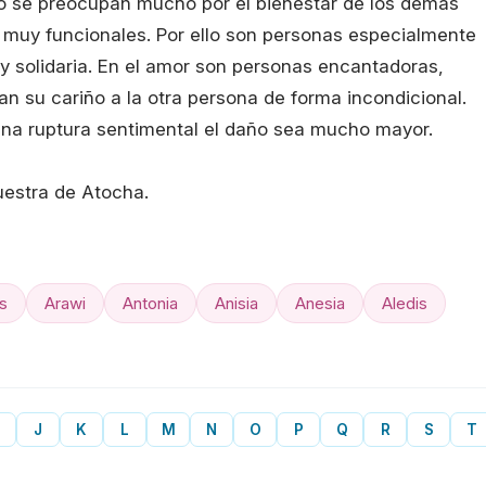
o se preocupan mucho por el bienestar de los demás
n muy funcionales. Por ello son personas especialmente
y solidaria. En el amor son personas encantadoras,
an su cariño a la otra persona de forma incondicional.
na ruptura sentimental el daño sea mucho mayor.
Nuestra de Atocha.
s
Arawi
Antonia
Anisia
Anesia
Aledis
J
K
L
M
N
O
P
Q
R
S
T