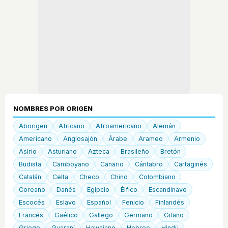
NOMBRES POR ORIGEN
Aborigen
Africano
Afroamericano
Alemán
Americano
Anglosajón
Árabe
Arameo
Armenio
Asirio
Asturiano
Azteca
Brasileño
Bretón
Budista
Camboyano
Canario
Cántabro
Cartaginés
Catalán
Celta
Checo
Chino
Colombiano
Coreano
Danés
Egipcio
Élfico
Escandinavo
Escocés
Eslavo
Español
Fenicio
Finlandés
Francés
Gaélico
Gallego
Germano
Gitano
Griego
Guaraní
Hawaiano
Hebreo
Hindú