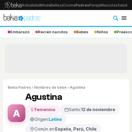
Actualidad
Moda
Belleza
Cocina
Padres
Pareja
Mascotas
Salud
Ps
Embarazo
Recién nacidos
Bebés
Niños
Preesco
Bekia Padres
›
Nombres de bebé
› Agustina
Agustina
Femenino
Santo:
12 de noviembre
A
Origen:
Latino
Común en:
España, Perú, Chile