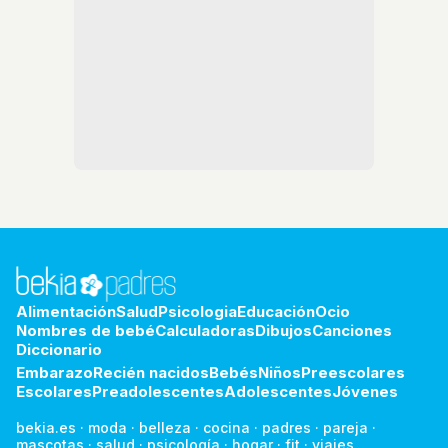
Alimentación
Salud
Psicologia
Educación
Ocio
Nombres de bebé
Calculadoras
Dibujos
Canciones
Diccionario
Embarazo
Recién nacidos
Bebés
Niños
Preescolares
Escolares
Preadolescentes
Adolescentes
Jóvenes
bekia.es
·
moda
·
belleza
·
cocina
·
padres
·
pareja
·
mascotas
·
salud
·
psicología
·
hogar
·
fit
·
viajes