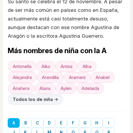
Su santo se celebra el 12 de noviembre. A pesar
de ser más común en países como en España,
actualmente está casi totalmente desuso,
aunque destacan con ese nombre Agustina de
Aragón o la escritora Agustina Guerrero.
Más nombres de niña con la A
Antonella
Aiko
Antea
Alba
Alejandra
Arandilla
Arameni
Anabel
Anahera
Alana
Aylén
Adelaida
Todos los de niña →
A
B
C
D
E
F
G
H
I
J
K
L
M
N
O
P
Q
R