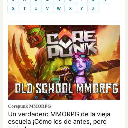
S
T
U
V
W
X
Y
Z
Corepunk MMORPG
Un verdadero MMORPG de la vieja
escuela ¡Cómo los de antes, pero