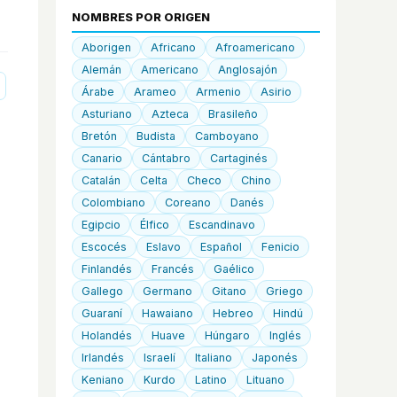
NOMBRES POR ORIGEN
Aborigen
Africano
Afroamericano
Alemán
Americano
Anglosajón
Árabe
Arameo
Armenio
Asirio
Asturiano
Azteca
Brasileño
Bretón
Budista
Camboyano
Canario
Cántabro
Cartaginés
Catalán
Celta
Checo
Chino
Colombiano
Coreano
Danés
Egipcio
Élfico
Escandinavo
Escocés
Eslavo
Español
Fenicio
Finlandés
Francés
Gaélico
Gallego
Germano
Gitano
Griego
Guaraní
Hawaiano
Hebreo
Hindú
Holandés
Huave
Húngaro
Inglés
Irlandés
Israelí
Italiano
Japonés
Keniano
Kurdo
Latino
Lituano