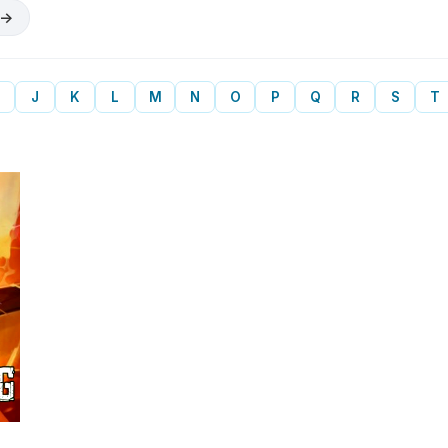
 →
J
K
L
M
N
O
P
Q
R
S
T