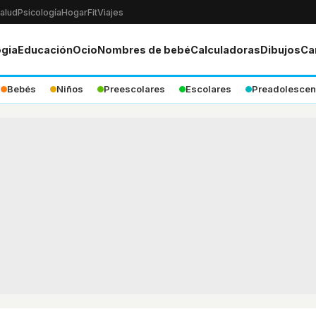
alud
Psicología
Hogar
Fit
Viajes
ogia
Educación
Ocio
Nombres de bebé
Calculadoras
Dibujos
Ca
Bebés
Niños
Preescolares
Escolares
Preadolescen