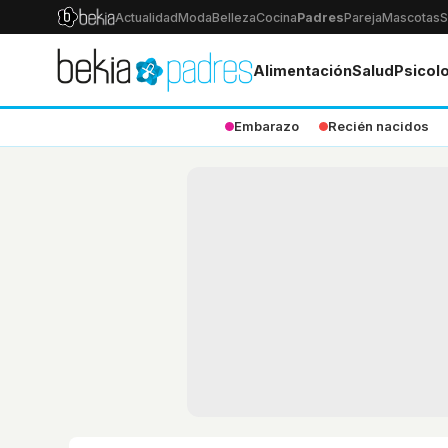
Actualidad
Moda
Belleza
Cocina
Padres
Pareja
Mascotas
S
Alimentación
Salud
Psicol
Embarazo
Recién nacidos