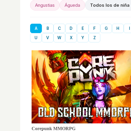
Angustias
Águeda
Todos los de niña
A
B
C
D
E
F
G
H
I
U
V
W
X
Y
Z
Corepunk MMORPG