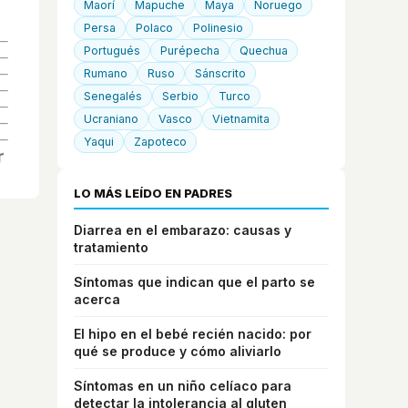
Maorí
Mapuche
Maya
Noruego
Persa
Polaco
Polinesio
Portugués
Purépecha
Quechua
Rumano
Ruso
Sánscrito
Senegalés
Serbio
Turco
Ucraniano
Vasco
Vietnamita
Yaqui
Zapoteco
LO MÁS LEÍDO EN PADRES
Diarrea en el embarazo: causas y
tratamiento
Síntomas que indican que el parto se
acerca
El hipo en el bebé recién nacido: por
qué se produce y cómo aliviarlo
Síntomas en un niño celíaco para
detectar la intolerancia al gluten