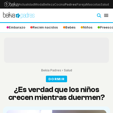
Actualidad
Moda
Belleza
Cocina
Padres
Pareja
Mascotas
Salud
Ps
Embarazo
Recién nacidos
Bebés
Niños
Preesco
Bekia Padres
›
Salud
DORMIR
¿Es verdad que los niños
crecen mientras duermen?