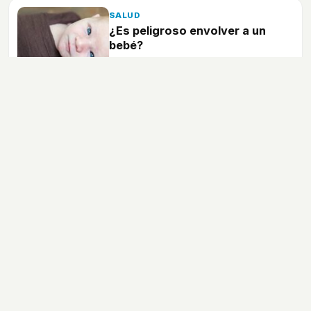
SALUD
¿Es peligroso envolver a un
bebé?
Está comprobado que cuando se
envuelve a un bebé en una manta, éste
se calma y se relaja mucho más.
SALUD
A qué hora deben irse los niños
a dormir según su edad
El tema de irse a la cama a dormir es uno
de los más problemáticos para cualquier
padre o madre del mundo.
PSICOLOGIA
Cómo son las durísimas noches
de los padres primerizos
El pasar varias noches en vela o sin
pegar ojo es bastante normal en padres
que acaban de tener un bebé.