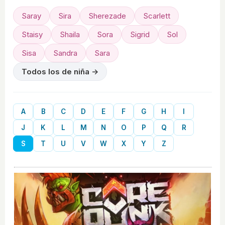
Saray
Sira
Sherezade
Scarlett
Staisy
Shaila
Sora
Sigrid
Sol
Sisa
Sandra
Sara
Todos los de niña →
A
B
C
D
E
F
G
H
I
J
K
L
M
N
O
P
Q
R
S
T
U
V
W
X
Y
Z