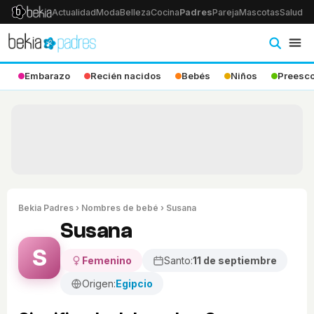
Actualidad
Moda
Belleza
Cocina
Padres
Pareja
Mascotas
Salud
Ps
Embarazo
Recién nacidos
Bebés
Niños
Preesco
Bekia Padres
›
Nombres de bebé
› Susana
Susana
S
Femenino
Santo:
11 de septiembre
Origen:
Egipcio