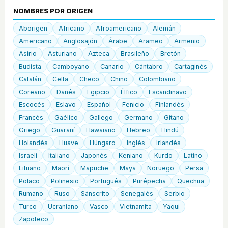
NOMBRES POR ORIGEN
Aborigen
Africano
Afroamericano
Alemán
Americano
Anglosajón
Árabe
Arameo
Armenio
Asirio
Asturiano
Azteca
Brasileño
Bretón
Budista
Camboyano
Canario
Cántabro
Cartaginés
Catalán
Celta
Checo
Chino
Colombiano
Coreano
Danés
Egipcio
Élfico
Escandinavo
Escocés
Eslavo
Español
Fenicio
Finlandés
Francés
Gaélico
Gallego
Germano
Gitano
Griego
Guaraní
Hawaiano
Hebreo
Hindú
Holandés
Huave
Húngaro
Inglés
Irlandés
Israelí
Italiano
Japonés
Keniano
Kurdo
Latino
Lituano
Maorí
Mapuche
Maya
Noruego
Persa
Polaco
Polinesio
Portugués
Purépecha
Quechua
Rumano
Ruso
Sánscrito
Senegalés
Serbio
Turco
Ucraniano
Vasco
Vietnamita
Yaqui
Zapoteco