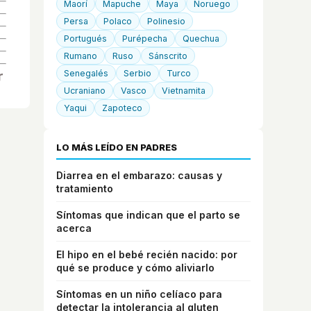
Maorí
Mapuche
Maya
Noruego
Persa
Polaco
Polinesio
Portugués
Purépecha
Quechua
Rumano
Ruso
Sánscrito
Senegalés
Serbio
Turco
Ucraniano
Vasco
Vietnamita
Yaqui
Zapoteco
LO MÁS LEÍDO EN PADRES
Diarrea en el embarazo: causas y
tratamiento
Síntomas que indican que el parto se
acerca
El hipo en el bebé recién nacido: por
qué se produce y cómo aliviarlo
Síntomas en un niño celíaco para
detectar la intolerancia al gluten