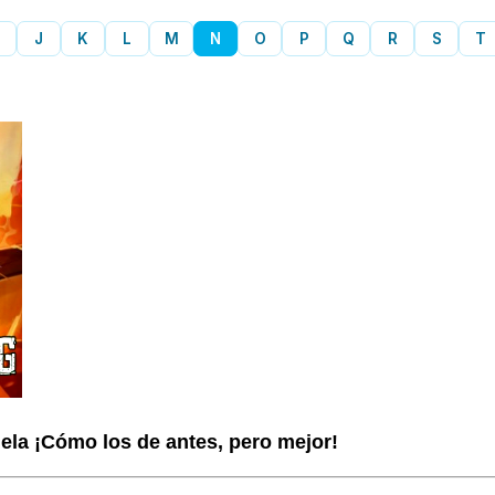
J
K
L
M
N
O
P
Q
R
S
T
la ¡Cómo los de antes, pero mejor!