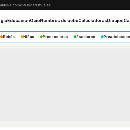
alud
Psicología
Hogar
Fit
Viajes
ogia
Educación
Ocio
Nombres de bebé
Calculadoras
Dibujos
Ca
Bebés
Niños
Preescolares
Escolares
Preadolescen