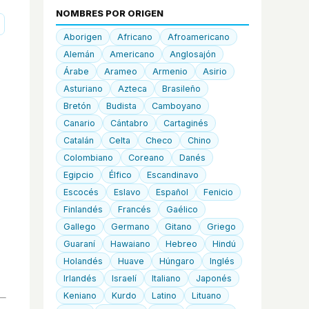
NOMBRES POR ORIGEN
Aborigen
Africano
Afroamericano
Alemán
Americano
Anglosajón
Árabe
Arameo
Armenio
Asirio
Asturiano
Azteca
Brasileño
Bretón
Budista
Camboyano
Canario
Cántabro
Cartaginés
Catalán
Celta
Checo
Chino
Colombiano
Coreano
Danés
Egipcio
Élfico
Escandinavo
Escocés
Eslavo
Español
Fenicio
Finlandés
Francés
Gaélico
Gallego
Germano
Gitano
Griego
Guaraní
Hawaiano
Hebreo
Hindú
Holandés
Huave
Húngaro
Inglés
Irlandés
Israelí
Italiano
Japonés
Keniano
Kurdo
Latino
Lituano