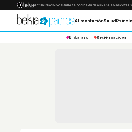
Actualidad
Moda
Belleza
Cocina
Padres
Pareja
Mascotas
S
Alimentación
Salud
Psicol
Embarazo
Recién nacidos