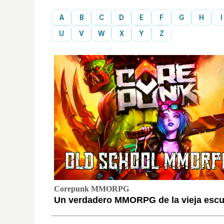
A
B
C
D
E
F
G
H
I
U
V
W
X
Y
Z
Corepunk MMORPG
Un verdadero MMORPG de la vieja escue