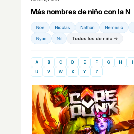
Más nombres de niño con la N
Noé
Nicolás
Nathan
Nemesio
Nyan
Nil
Todos los de niño →
A
B
C
D
E
F
G
H
I
U
V
W
X
Y
Z