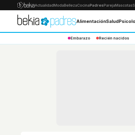
Actualidad
Moda
Belleza
Cocina
Padres
Pareja
Mascotas
S
Alimentación
Salud
Psicol
Embarazo
Recién nacidos