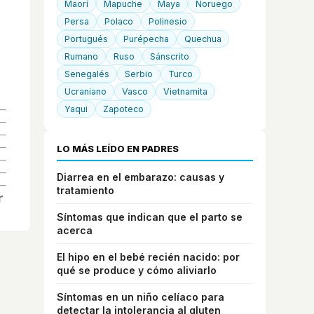
Maorí
Mapuche
Maya
Noruego
Persa
Polaco
Polinesio
Portugués
Purépecha
Quechua
Rumano
Ruso
Sánscrito
Senegalés
Serbio
Turco
Ucraniano
Vasco
Vietnamita
Yaqui
Zapoteco
LO MÁS LEÍDO EN PADRES
Diarrea en el embarazo: causas y
tratamiento
Síntomas que indican que el parto se
acerca
El hipo en el bebé recién nacido: por
qué se produce y cómo aliviarlo
Síntomas en un niño celíaco para
detectar la intolerancia al gluten