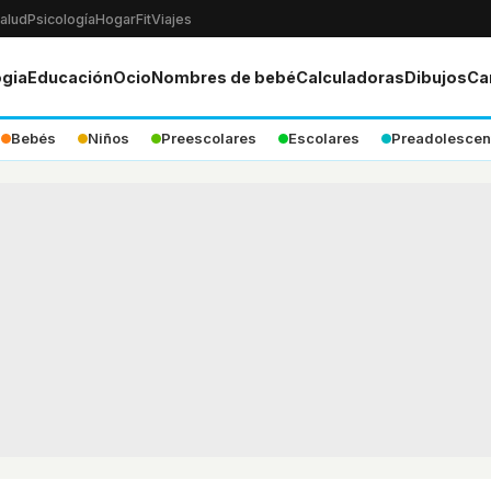
alud
Psicología
Hogar
Fit
Viajes
ogia
Educación
Ocio
Nombres de bebé
Calculadoras
Dibujos
Ca
Bebés
Niños
Preescolares
Escolares
Preadolescen