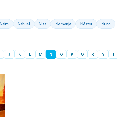
Naim
Nahuel
Niza
Nemanja
Néstor
Nuno
J
K
L
M
N
O
P
Q
R
S
T