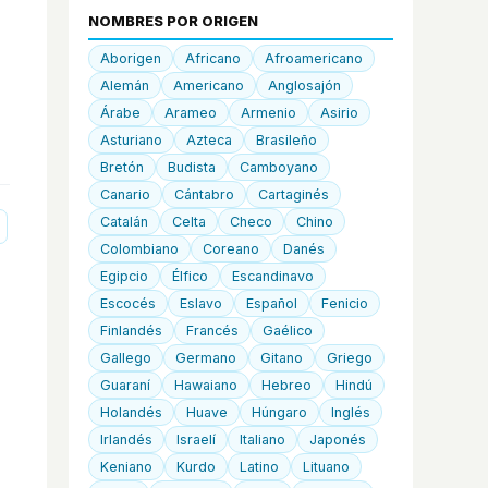
NOMBRES POR ORIGEN
Aborigen
Africano
Afroamericano
Alemán
Americano
Anglosajón
Árabe
Arameo
Armenio
Asirio
Asturiano
Azteca
Brasileño
Bretón
Budista
Camboyano
Canario
Cántabro
Cartaginés
Catalán
Celta
Checo
Chino
Colombiano
Coreano
Danés
Egipcio
Élfico
Escandinavo
Escocés
Eslavo
Español
Fenicio
Finlandés
Francés
Gaélico
Gallego
Germano
Gitano
Griego
Guaraní
Hawaiano
Hebreo
Hindú
Holandés
Huave
Húngaro
Inglés
Irlandés
Israelí
Italiano
Japonés
Keniano
Kurdo
Latino
Lituano