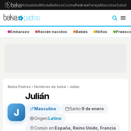
Actualidad
Moda
Belleza
Cocina
Padres
Pareja
Mascotas
Salud
Ps
Embarazo
Recién nacidos
Bebés
Niños
Preesco
Bekia Padres
›
Nombres de bebé
› Julián
Julián
Masculino
Santo:
9 de enero
J
Origen:
Latino
Común en:
España, Reino Unido, Francia