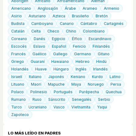
Aborigen
Africano
Afroamericano
Alemán
Americano
Anglosajón
Árabe
Arameo
Armenio
Asirio
Asturiano
Azteca
Brasileño
Bretón
Budista
Camboyano
Canario
Cántabro
Cartaginés
Catalán
Celta
Checo
Chino
Colombiano
Coreano
Danés
Egipcio
Élfico
Escandinavo
Escocés
Eslavo
Español
Fenicio
Finlandés
Francés
Gaélico
Gallego
Germano
Gitano
Griego
Guaraní
Hawaiano
Hebreo
Hindú
Holandés
Huave
Húngaro
Inglés
Irlandés
Israelí
Italiano
Japonés
Keniano
Kurdo
Latino
Lituano
Maorí
Mapuche
Maya
Noruego
Persa
Polaco
Polinesio
Portugués
Purépecha
Quechua
Rumano
Ruso
Sánscrito
Senegalés
Serbio
Turco
Ucraniano
Vasco
Vietnamita
Yaqui
Zapoteco
LO MÁS LEÍDO EN PADRES