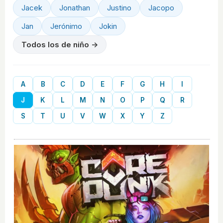
Jacek
Jonathan
Justino
Jacopo
Jan
Jerónimo
Jokin
Todos los de niño →
A
B
C
D
E
F
G
H
I
J
K
L
M
N
O
P
Q
R
S
T
U
V
W
X
Y
Z