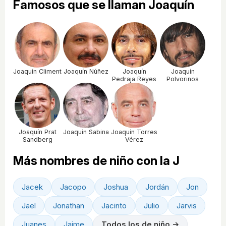
Famosos que se llaman Joaquín
Joaquín Climent
Joaquín Núñez
Joaquín
Joaquín
Pedraja Reyes
Polvorinos
Joaquín Prat
Joaquín Sabina
Joaquín Torres
Sandberg
Vérez
Más nombres de niño con la J
Jacek
Jacopo
Joshua
Jordán
Jon
Jael
Jonathan
Jacinto
Julio
Jarvis
Juanes
Jaime
Todos los de niño →