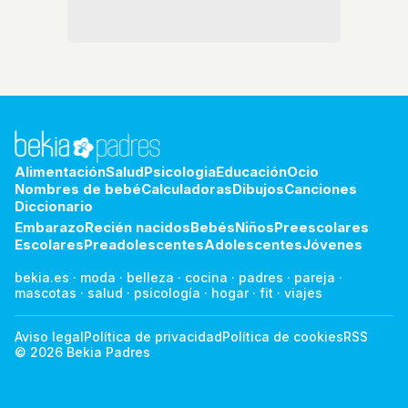
Alimentación
Salud
Psicologia
Educación
Ocio
Nombres de bebé
Calculadoras
Dibujos
Canciones
Diccionario
Embarazo
Recién nacidos
Bebés
Niños
Preescolares
Escolares
Preadolescentes
Adolescentes
Jóvenes
bekia.es
·
moda
·
belleza
·
cocina
·
padres
·
pareja
·
mascotas
·
salud
·
psicología
·
hogar
·
fit
·
viajes
Aviso legal
Política de privacidad
Política de cookies
RSS
© 2026 Bekia Padres