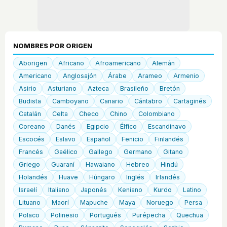
NOMBRES POR ORIGEN
Aborigen
Africano
Afroamericano
Alemán
Americano
Anglosajón
Árabe
Arameo
Armenio
Asirio
Asturiano
Azteca
Brasileño
Bretón
Budista
Camboyano
Canario
Cántabro
Cartaginés
Catalán
Celta
Checo
Chino
Colombiano
Coreano
Danés
Egipcio
Élfico
Escandinavo
Escocés
Eslavo
Español
Fenicio
Finlandés
Francés
Gaélico
Gallego
Germano
Gitano
Griego
Guaraní
Hawaiano
Hebreo
Hindú
Holandés
Huave
Húngaro
Inglés
Irlandés
Israelí
Italiano
Japonés
Keniano
Kurdo
Latino
Lituano
Maorí
Mapuche
Maya
Noruego
Persa
Polaco
Polinesio
Portugués
Purépecha
Quechua