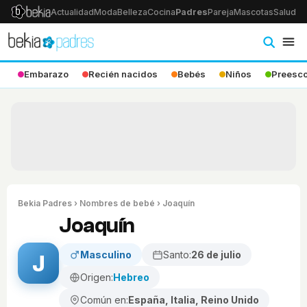
Actualidad
Moda
Belleza
Cocina
Padres
Pareja
Mascotas
Salud
Ps
Embarazo
Recién nacidos
Bebés
Niños
Preesco
Bekia Padres
›
Nombres de bebé
› Joaquín
Joaquín
Masculino
Santo:
26 de julio
J
Origen:
Hebreo
Común en:
España, Italia, Reino Unido