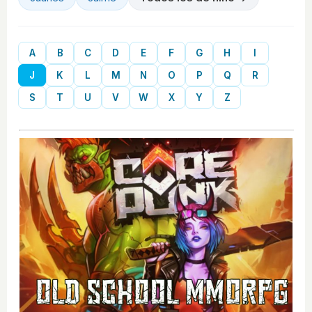
A
B
C
D
E
F
G
H
I
J
K
L
M
N
O
P
Q
R
S
T
U
V
W
X
Y
Z