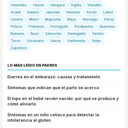
Holandés
Huave
Húngaro
Inglés
Irlandés
Israelí
Italiano
Japonés
Keniano
Kurdo
Latino
Lituano
Maorí
Mapuche
Maya
Noruego
Persa
Polaco
Polinesio
Portugués
Purépecha
Quechua
Rumano
Ruso
Sánscrito
Senegalés
Serbio
Turco
Ucraniano
Vasco
Vietnamita
Yaqui
Zapoteco
LO MÁS LEÍDO EN PADRES
Diarrea en el embarazo: causas y tratamiento
Síntomas que indican que el parto se acerca
El hipo en el bebé recién nacido: por qué se produce y
cómo aliviarlo
Síntomas en un niño celíaco para detectar la
intolerancia al gluten