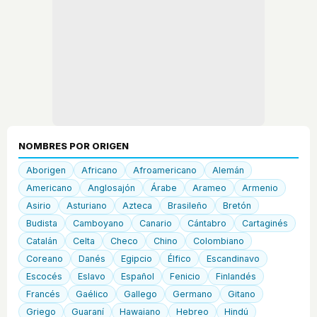
NOMBRES POR ORIGEN
Aborigen
Africano
Afroamericano
Alemán
Americano
Anglosajón
Árabe
Arameo
Armenio
Asirio
Asturiano
Azteca
Brasileño
Bretón
Budista
Camboyano
Canario
Cántabro
Cartaginés
Catalán
Celta
Checo
Chino
Colombiano
Coreano
Danés
Egipcio
Élfico
Escandinavo
Escocés
Eslavo
Español
Fenicio
Finlandés
Francés
Gaélico
Gallego
Germano
Gitano
Griego
Guaraní
Hawaiano
Hebreo
Hindú