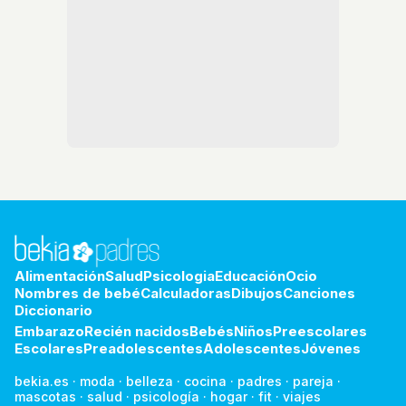
Alimentación
Salud
Psicologia
Educación
Ocio
Nombres de bebé
Calculadoras
Dibujos
Canciones
Diccionario
Embarazo
Recién nacidos
Bebés
Niños
Preescolares
Escolares
Preadolescentes
Adolescentes
Jóvenes
bekia.es
·
moda
·
belleza
·
cocina
·
padres
·
pareja
·
mascotas
·
salud
·
psicología
·
hogar
·
fit
·
viajes