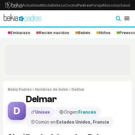
Actualidad
Moda
Belleza
Cocina
Padres
Pareja
Mascotas
Salud
Ps
Embarazo
Recién nacidos
Bebés
Niños
Preesco
Bekia Padres
›
Nombres de bebé
› Delmar
Delmar
D
Unisex
Origen:
Francés
Común en:
Estados Unidos, Francia