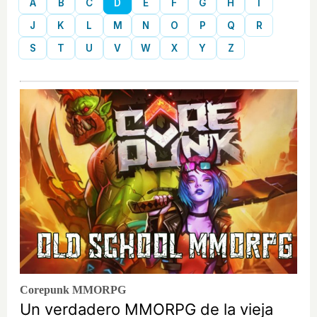
A
B
C
D
E
F
G
H
I
J
K
L
M
N
O
P
Q
R
S
T
U
V
W
X
Y
Z
Corepunk MMORPG
Un verdadero MMORPG de la vieja