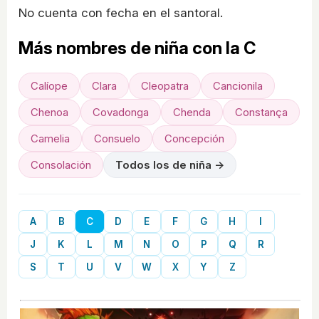
No cuenta con fecha en el santoral.
Más nombres de niña con la C
Calíope
Clara
Cleopatra
Cancionila
Chenoa
Covadonga
Chenda
Constança
Camelia
Consuelo
Concepción
Consolación
Todos los de niña →
A
B
C
D
E
F
G
H
I
J
K
L
M
N
O
P
Q
R
S
T
U
V
W
X
Y
Z