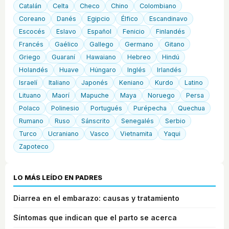
Catalán
Celta
Checo
Chino
Colombiano
Coreano
Danés
Egipcio
Élfico
Escandinavo
Escocés
Eslavo
Español
Fenicio
Finlandés
Francés
Gaélico
Gallego
Germano
Gitano
Griego
Guaraní
Hawaiano
Hebreo
Hindú
Holandés
Huave
Húngaro
Inglés
Irlandés
Israelí
Italiano
Japonés
Keniano
Kurdo
Latino
Lituano
Maorí
Mapuche
Maya
Noruego
Persa
Polaco
Polinesio
Portugués
Purépecha
Quechua
Rumano
Ruso
Sánscrito
Senegalés
Serbio
Turco
Ucraniano
Vasco
Vietnamita
Yaqui
Zapoteco
LO MÁS LEÍDO EN PADRES
Diarrea en el embarazo: causas y tratamiento
Síntomas que indican que el parto se acerca