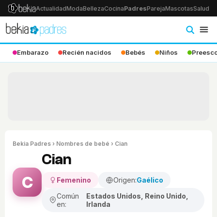
Actualidad
Moda
Belleza
Cocina
Padres
Pareja
Mascotas
Salud
Ps
Embarazo
Recién nacidos
Bebés
Niños
Preesco
Bekia Padres
›
Nombres de bebé
› Cian
Cian
C
Femenino
Origen:
Gaélico
Común
Estados Unidos, Reino Unido,
en:
Irlanda