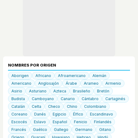
NOMBRES POR ORIGEN
Aborigen
Africano
Afroamericano
Alemán
Americano
Anglosajón
Árabe
Arameo
Armenio
Asirio
Asturiano
Azteca
Brasileño
Bretón
Budista
Camboyano
Canario
Cántabro
Cartaginés
Catalán
Celta
Checo
Chino
Colombiano
Coreano
Danés
Egipcio
Élfico
Escandinavo
Escocés
Eslavo
Español
Fenicio
Finlandés
Francés
Gaélico
Gallego
Germano
Gitano
Griego
Guaraní
Hawaiano
Hebreo
Hindú