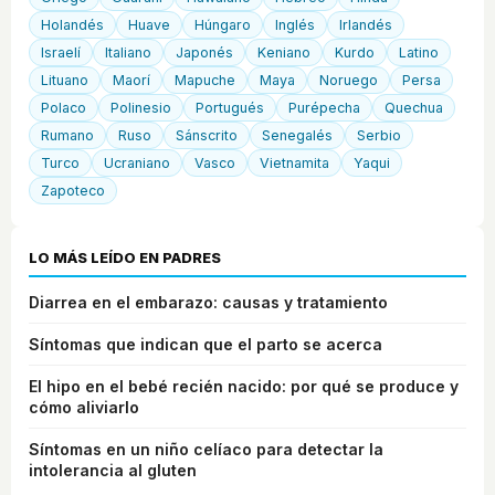
Holandés
Huave
Húngaro
Inglés
Irlandés
Israelí
Italiano
Japonés
Keniano
Kurdo
Latino
Lituano
Maorí
Mapuche
Maya
Noruego
Persa
Polaco
Polinesio
Portugués
Purépecha
Quechua
Rumano
Ruso
Sánscrito
Senegalés
Serbio
Turco
Ucraniano
Vasco
Vietnamita
Yaqui
Zapoteco
LO MÁS LEÍDO EN PADRES
Diarrea en el embarazo: causas y tratamiento
Síntomas que indican que el parto se acerca
El hipo en el bebé recién nacido: por qué se produce y
cómo aliviarlo
Síntomas en un niño celíaco para detectar la
intolerancia al gluten