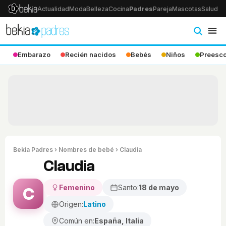
Actualidad
Moda
Belleza
Cocina
Padres
Pareja
Mascotas
Salud
Ps
Embarazo
Recién nacidos
Bebés
Niños
Preesco
Bekia Padres
›
Nombres de bebé
› Claudia
Claudia
Femenino
Santo:
18 de mayo
C
Origen:
Latino
Común en:
España, Italia