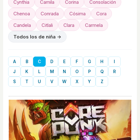
Cynthia
Camila
Corina
Consolación
Chenoa
Conrada
Cósima
Cora
Candela
Citlali
Clara
Carmela
Todos los de niña →
A
B
C
D
E
F
G
H
I
J
K
L
M
N
O
P
Q
R
S
T
U
V
W
X
Y
Z