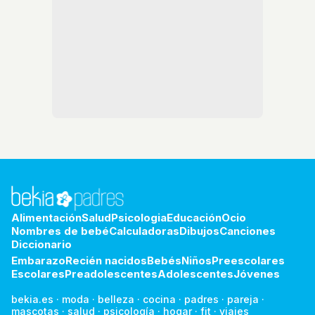
Alimentación
Salud
Psicologia
Educación
Ocio
Nombres de bebé
Calculadoras
Dibujos
Canciones
Diccionario
Embarazo
Recién nacidos
Bebés
Niños
Preescolares
Escolares
Preadolescentes
Adolescentes
Jóvenes
bekia.es
·
moda
·
belleza
·
cocina
·
padres
·
pareja
·
mascotas
·
salud
·
psicología
·
hogar
·
fit
·
viajes