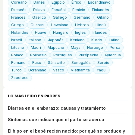
Coreano
Danés
Egipcio
Élfico
Escandinavo
Escocés
Eslavo
Español
Fenicio
Finlandés
Francés
Gaélico
Gallego
Germano
Gitano
Griego
Guaraní
Hawaiano
Hebreo
Hindú
Holandés
Huave
Húngaro
Inglés
Irlandés
Israelí
Italiano
Japonés
Keniano
Kurdo
Latino
Lituano
Maorí
Mapuche
Maya
Noruego
Persa
Polaco
Polinesio
Portugués
Purépecha
Quechua
Rumano
Ruso
Sánscrito
Senegalés
Serbio
Turco
Ucraniano
Vasco
Vietnamita
Yaqui
Zapoteco
LO MÁS LEÍDO EN PADRES
Diarrea en el embarazo: causas y tratamiento
Síntomas que indican que el parto se acerca
El hipo en el bebé recién nacido: por qué se produce y