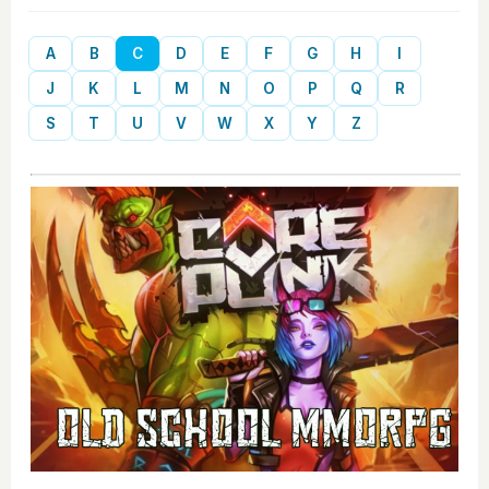
A
B
C
D
E
F
G
H
I
J
K
L
M
N
O
P
Q
R
S
T
U
V
W
X
Y
Z