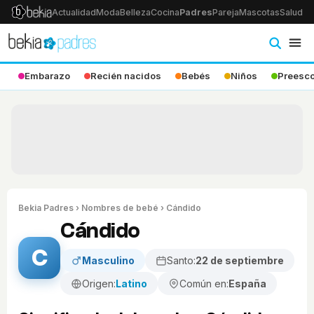
Actualidad
Moda
Belleza
Cocina
Padres
Pareja
Mascotas
Salud
Ps
Embarazo
Recién nacidos
Bebés
Niños
Preesco
Bekia Padres
›
Nombres de bebé
› Cándido
Cándido
C
Masculino
Santo:
22 de septiembre
Origen:
Latino
Común en:
España