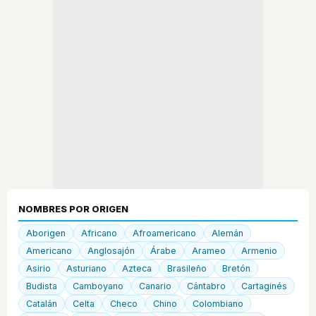
NOMBRES POR ORIGEN
Aborigen
Africano
Afroamericano
Alemán
Americano
Anglosajón
Árabe
Arameo
Armenio
Asirio
Asturiano
Azteca
Brasileño
Bretón
Budista
Camboyano
Canario
Cántabro
Cartaginés
Catalán
Celta
Checo
Chino
Colombiano