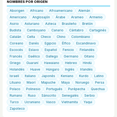
NOMBRES POR ORIGEN
Aborigen
Africano
Afroamericano
Alemán
Americano
Anglosajón
Árabe
Arameo
Armenio
Asirio
Asturiano
Azteca
Brasileño
Bretón
Budista
Camboyano
Canario
Cántabro
Cartaginés
Catalán
Celta
Checo
Chino
Colombiano
Coreano
Danés
Egipcio
Élfico
Escandinavo
Escocés
Eslavo
Español
Fenicio
Finlandés
Francés
Gaélico
Gallego
Germano
Gitano
Griego
Guaraní
Hawaiano
Hebreo
Hindú
Holandés
Huave
Húngaro
Inglés
Irlandés
Israelí
Italiano
Japonés
Keniano
Kurdo
Latino
Lituano
Maorí
Mapuche
Maya
Noruego
Persa
Polaco
Polinesio
Portugués
Purépecha
Quechua
Rumano
Ruso
Sánscrito
Senegalés
Serbio
Turco
Ucraniano
Vasco
Vietnamita
Yaqui
Zapoteco