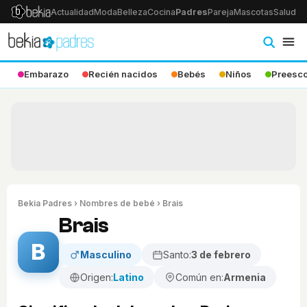
Actualidad
Moda
Belleza
Cocina
Padres
Pareja
Mascotas
Salud
Ps
Embarazo
Recién nacidos
Bebés
Niños
Preesco
Bekia Padres
›
Nombres de bebé
› Brais
Brais
B
Masculino
Santo:
3 de febrero
Origen:
Latino
Común en:
Armenia