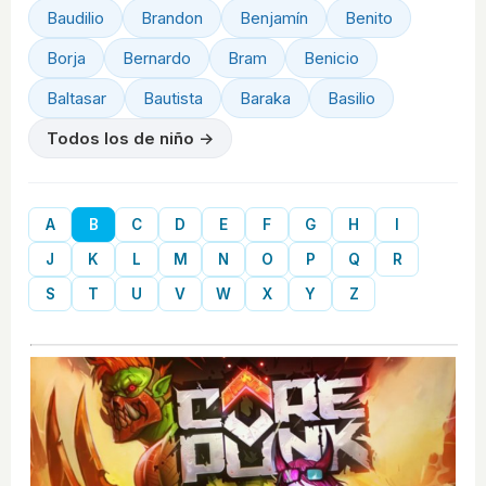
Baudilio
Brandon
Benjamín
Benito
Borja
Bernardo
Bram
Benicio
Baltasar
Bautista
Baraka
Basilio
Todos los de niño →
A
B
C
D
E
F
G
H
I
J
K
L
M
N
O
P
Q
R
S
T
U
V
W
X
Y
Z