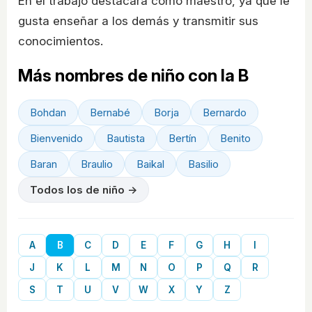
En el trabajo destacará como maestro, ya que le
gusta enseñar a los demás y transmitir sus
conocimientos.
Más nombres de niño con la B
Bohdan
Bernabé
Borja
Bernardo
Bienvenido
Bautista
Bertín
Benito
Baran
Braulio
Baikal
Basilio
Todos los de niño →
A
B
C
D
E
F
G
H
I
J
K
L
M
N
O
P
Q
R
S
T
U
V
W
X
Y
Z