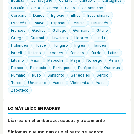
Budista
Camboyano
Canario
Cántabro
Cartaginés
Catalán
Celta
Checo
Chino
Colombiano
Coreano
Danés
Egipcio
Élfico
Escandinavo
Escocés
Eslavo
Español
Fenicio
Finlandés
Francés
Gaélico
Gallego
Germano
Gitano
Griego
Guaraní
Hawaiano
Hebreo
Hindú
Holandés
Huave
Húngaro
Inglés
Irlandés
Israelí
Italiano
Japonés
Keniano
Kurdo
Latino
Lituano
Maorí
Mapuche
Maya
Noruego
Persa
Polaco
Polinesio
Portugués
Purépecha
Quechua
Rumano
Ruso
Sánscrito
Senegalés
Serbio
Turco
Ucraniano
Vasco
Vietnamita
Yaqui
Zapoteco
LO MÁS LEÍDO EN PADRES
Diarrea en el embarazo: causas y tratamiento
Síntomas que indican que el parto se acerca