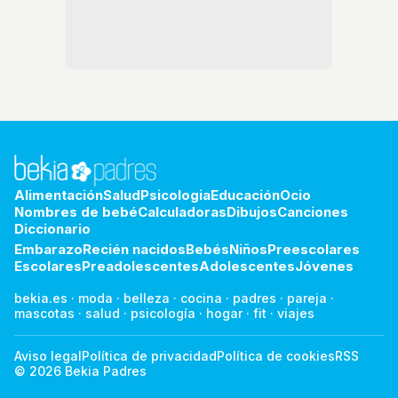
Alimentación
Salud
Psicologia
Educación
Ocio
Nombres de bebé
Calculadoras
Dibujos
Canciones
Diccionario
Embarazo
Recién nacidos
Bebés
Niños
Preescolares
Escolares
Preadolescentes
Adolescentes
Jóvenes
bekia.es
·
moda
·
belleza
·
cocina
·
padres
·
pareja
·
mascotas
·
salud
·
psicología
·
hogar
·
fit
·
viajes
Aviso legal
Política de privacidad
Política de cookies
RSS
© 2026 Bekia Padres