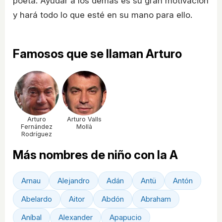
poeta. Ayudar a los demás es su gran motivación
y hará todo lo que esté en su mano para ello.
Famosos que se llaman Arturo
Arturo
Arturo Valls
Fernández
Mollà
Rodríguez
Más nombres de niño con la A
Arnau
Alejandro
Adán
Antü
Antón
Abelardo
Aitor
Abdón
Abraham
Aníbal
Alexander
Apapucio