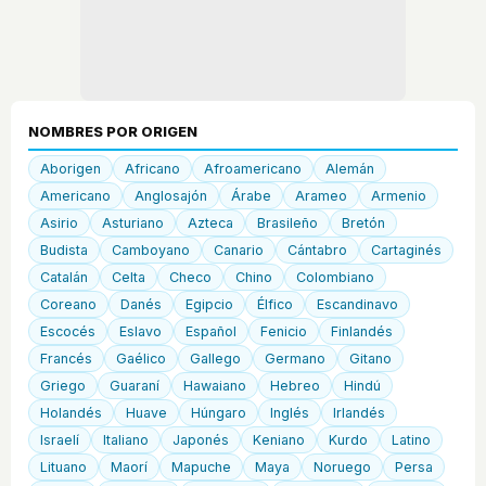
NOMBRES POR ORIGEN
Aborigen
Africano
Afroamericano
Alemán
Americano
Anglosajón
Árabe
Arameo
Armenio
Asirio
Asturiano
Azteca
Brasileño
Bretón
Budista
Camboyano
Canario
Cántabro
Cartaginés
Catalán
Celta
Checo
Chino
Colombiano
Coreano
Danés
Egipcio
Élfico
Escandinavo
Escocés
Eslavo
Español
Fenicio
Finlandés
Francés
Gaélico
Gallego
Germano
Gitano
Griego
Guaraní
Hawaiano
Hebreo
Hindú
Holandés
Huave
Húngaro
Inglés
Irlandés
Israelí
Italiano
Japonés
Keniano
Kurdo
Latino
Lituano
Maorí
Mapuche
Maya
Noruego
Persa