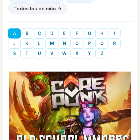
Todos los de niño →
A
B
C
D
E
F
G
H
I
J
K
L
M
N
O
P
Q
R
S
T
U
V
W
X
Y
Z