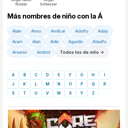
Roldán
Schlesser
Más nombres de niño con la Á
Alain
Anxo
Amílcar
Adolfo
Aday
Aram
Alan
Ariki
Agustín
Ataulfo
Arsenio
Andoni
Todos los de niño →
A
B
C
D
E
F
G
H
I
J
K
L
M
N
O
P
Q
R
S
T
U
V
W
X
Y
Z