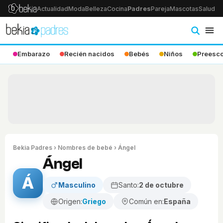
Actualidad
Moda
Belleza
Cocina
Padres
Pareja
Mascotas
Salud
Ps
Embarazo
Recién nacidos
Bebés
Niños
Preesco
Bekia Padres
›
Nombres de bebé
› Ángel
Ángel
Á
Masculino
Santo:
2 de octubre
Origen:
Griego
Común en:
España