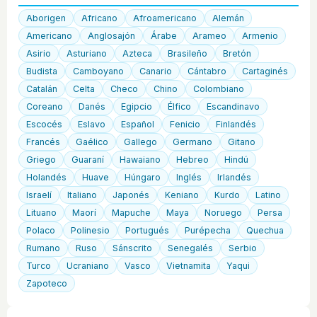
Aborigen
Africano
Afroamericano
Alemán
Americano
Anglosajón
Árabe
Arameo
Armenio
Asirio
Asturiano
Azteca
Brasileño
Bretón
Budista
Camboyano
Canario
Cántabro
Cartaginés
Catalán
Celta
Checo
Chino
Colombiano
Coreano
Danés
Egipcio
Élfico
Escandinavo
Escocés
Eslavo
Español
Fenicio
Finlandés
Francés
Gaélico
Gallego
Germano
Gitano
Griego
Guaraní
Hawaiano
Hebreo
Hindú
Holandés
Huave
Húngaro
Inglés
Irlandés
Israelí
Italiano
Japonés
Keniano
Kurdo
Latino
Lituano
Maorí
Mapuche
Maya
Noruego
Persa
Polaco
Polinesio
Portugués
Purépecha
Quechua
Rumano
Ruso
Sánscrito
Senegalés
Serbio
Turco
Ucraniano
Vasco
Vietnamita
Yaqui
Zapoteco